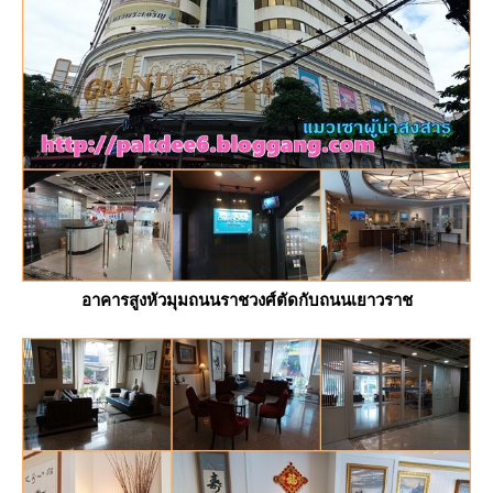
อาคารสูงหัวมุมถนนราชวงศ์ตัดกับถนนเยาวราช