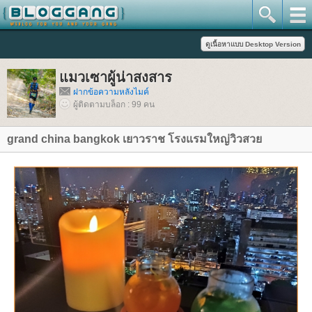
มวเซาผู้น่าสงสาร
ฝากข้อความหลังไมค์
ผู้ติดตามบล็อก : 99 คน
grand china bangkok เยาวราช โรงแรมใหญ่วิวสว