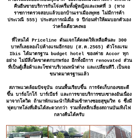
คืนยืนขายบริการกันโจ่งครึ่มทั้งผู้หญิงและเพศที่ 3 (ทาง
ราชการตรวจสอบแล้วบอกบ้านเราเมืองพุทธ ไม่มีการค้า
ประเวณี 555) ประสบการณ์เมื่อ 9 ปีก่อนทำให้ผมบอกตัวเอง
ว่าครั้งเดียวคงพอ
ที่ไหนได้ Priceline ดันแจกโค้ดลดให้เหลือคืนละ 300
บาทก็เลยลองไปค้างแรมอีกรอบ (ส.ค.2565) ตัวโรงแรม
Ibis ได้มาตรฐาน budget hotel ของค่าย Accor ทุก
อย่าง ไม่มีสิ่งใดขาดตกบกพร่อง อีกทั้งมีการ renovated ส่วน
ที่เป็นตู้เสื้อผ้าและโซฟาบริเวณหน้าต่าง และเปลี่ยนทีวี.เป็นจอ
ขนาดมาตรฐานแล้ว
สภาพแวดล้อมปัจจุบัน ถนนพื้นเรียบขึ้น การจัดเก็บกองขยะดี
ขึ้น บาร์อโกโก้ บาร์เบียร์ และการขายบริการซบเซาลงอันเนื่อง
มาจากโควิด ถ้ามาพักแนะนำให้เดินเข้าทางซอยสุขุมวิท 6 ซึ่งมี
ฟุตบาทโล่งที่เดินได้สะดวกกว่า รวมทั้งหลีกเลี่ยงสถานบันเทิงไฟ
กลางคืนได้ครับ