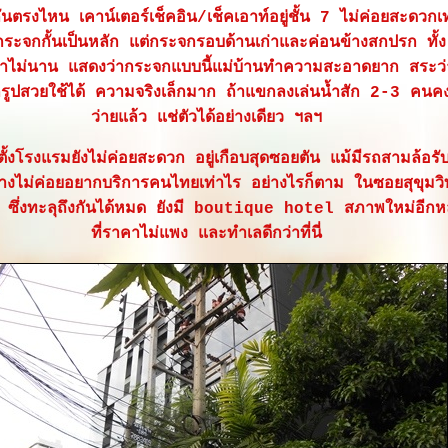
กันตรงไหน เคาน์เตอร์เช็คอิน/เช็คเอาท์อยู่ชั้น 7 ไม่ค่อยสะดวกเ
้กระจกกั้นเป็นหลัก แต่กระจกรอบด้านเก่าและค่อนข้างสกปรก ทั้ง
ไม่นาน แสดงว่ากระจกแบบนี้แม่บ้านทำความสะอาดยาก สระว่าย
กรูปสวยใช้ได้ ความจริงเล็กมาก ถ้าแขกลงเล่นน้ำสัก 2-3 คนคง
ว่ายแล้ว แช่ตัวได้อย่างเดียว ฯลฯ
่ตั้งโรงแรมยังไม่ค่อยสะดวก อยู่เกือบสุดซอยตัน แม้มีรถสามล้อรั
างไม่ค่อยอยากบริการคนไทยเท่าไร อย่างไรก็ตาม ในซอยสุขุมว
ซึ่งทะลุถึงกันได้หมด ยังมี boutique hotel สภาพใหม่อีกห
ที่ราคาไม่แพง และทำเลดีกว่าที่นี่