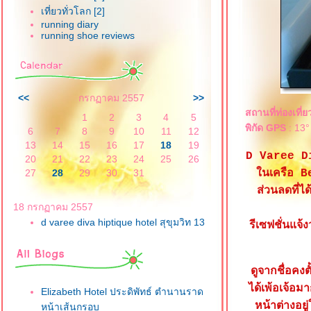
เที่ยวทั่วโลก [2]
running diary
running shoe reviews
<<
กรกฏาคม 2557
>>
สถานที่ท่องเที่ย
1
2
3
4
5
พิกัด GPS
: 13°
6
7
8
9
10
11
12
13
14
15
16
17
18
19
D Varee Div
20
21
22
23
24
25
26
27
28
29
30
31
นเครือ B
ส่วนลดที่
18 กรกฏาคม 2557
d varee diva hiptique hotel สุขุมวิท 13
รีเซฟชั่นแจ
ดูจากชื่อค
ได้เพ้อเจ้อม
Elizabeth Hotel ประดิพัทธ์ ตำนานราด
หน้าต่างอย
หน้าเส้นกรอบ