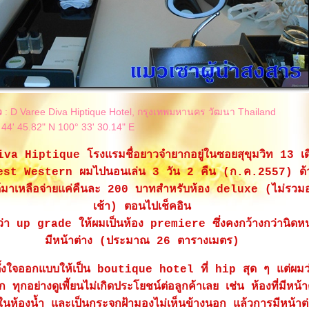
ว
: D Varee Diva Hiptique Hotel, กรุงเทพมหานคร วัฒนา Thailand
 44' 45.82" N 100° 33' 30.14" E
a Hiptique โรงแรมชื่อยาวจำยากอยู่ในซอยสุขุมวิท 13 เดิม
est Western ผมไปนอนเล่น 3 วัน 2 คืน (ก.ค.2557) ด้ว
ได้มาเหลือจ่ายแค่คืนละ 200 บาทสำหรับห้อง deluxe (ไม่รว
เช้า) ตอนไปเช็คอิน
้งว่า up grade ให้ผมเป็นห้อง premiere ซึ่งคงกว้างกว่านิดห
มีหน้าต่าง (ประมาณ 26 ตารางเมตร)
งตั้งใจออกแบบให้เป็น boutique hotel ที่ hip สุด ๆ แต่ผมว่
าก ทุกอย่างดูเพี้ยนไม่เกิดประโยชน์ต่อลูกค้าเลย เช่น ห้องที่มีหน้า
ู่ในห้องน้ำ และเป็นกระจกฝ้ามองไม่เห็นข้างนอก แล้วการมีหน้าต