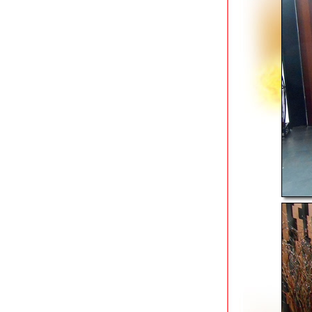
best western plus @ 20 sukhumvit ถึง
คราวล่มสลายของโรงแรมในเมืองหลวง
the ex capital hotel ใกล้สถานี bts
กรุงธนบุรี
millennium hilton คลองสาน วิวสวยริม
ม่น้ำเจ้าพระยา
grand tower inn sathorn เชิงสะพาน
ตากสินฝั่งธนบุรี
the raweekanlaya เทเวศร์ boutique
hotel ในสวนกลางกรุง
river view residence ตลาดน้อย ที่พัก
ประหยัดริมแม่น้ำ
ibis styles ratchada ที่พักใหม่ติด mrt
ห้วยขวาง
the quarter silom ที่พักใหม่ย่านสีลม/
สุรวงศ์
mercure bangkok siam ติด bts สนาม
กีฬาแห่งชาติ
i residence hotel silom ใกล้สถานี bts
ช่องนนทรี
the quarter hualamphong ที่พักวิวสว