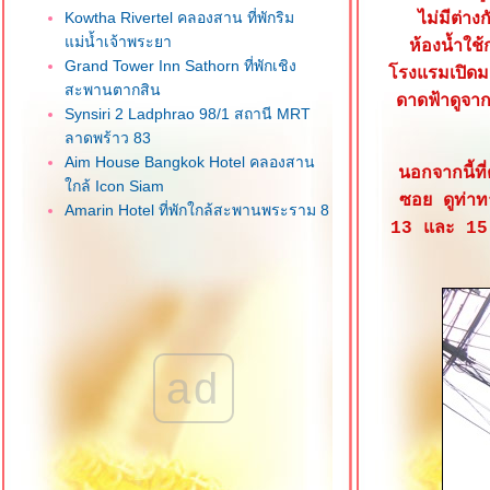
Kowtha Rivertel คลองสาน ที่พักริม
ไม่มีต่าง
ม่น้ำเจ้าพระยา
ห้องน้ำใช
Grand Tower Inn Sathorn ที่พักเชิง
รงแรมเปิดมา
สะพานตากสิน
ดาดฟ้าดูจา
Synsiri 2 Ladphrao 98/1 สถานี MRT
ลาดพร้าว 83
Aim House Bangkok Hotel คลองสาน
นอกจากนี้ที
กล้ Icon Siam
ซอย ดูท่าท
Amarin Hotel ที่พักใกล้สะพานพระราม 8
13 และ 15 
ฝั่งธนบุรี
Charlie House Pinklao ที่พักในสวน
กลางเมือง
Best Western Chatuchak สถานี MRT
กำแพงเพชร
SC Park Hotel ถนนประดิษฐ์มนูธรรม
ad
Best Western Ratchada Hotel รัชดาฯ
ซอย 3 ของใหม่น่าพัก
Klean Residence ซอยกรุงธนบุรี 4 ที่พัก
กล้รถไฟฟ้า
Away Riverside Bangkok Kene