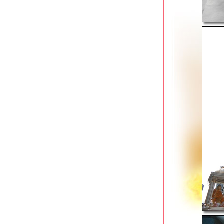
ลาดกระบัง ที่พักใกล้สนามบิน
picnic hotel ซอยรางน้ำ ติดสวนสันติภาพ
ibis sathorn ซอยงามดูพลี ใกล้ mrt ลุมพิ
นี
ibis sukhumvit 4 ที่พักประหยัดในแหล่ง
ท่องราตรี
the quater ari โรงแรมวิวมุมสูงใกล้ bts
อารีย์
akara hotel ถนนศรีอยุธยา อีกครั้งกับ
ที่พักใกล้ airport link
holiday inn express siam ใกล้ bts
สนามกีฬาแห่งชาติ
asai bangkok chinatown ที่พักใหม่ย่าน
เยาวราช
the great residence ลาดกระบัง ที่พัก
กล้สนามบินสุวรรณภูมิ
avani sukhumvit bangkok ติดสถานี bts
อ่อนนุช
akara hotel ถนนศรีอยุธยา ใกล้ airport
link ราชปรารภ