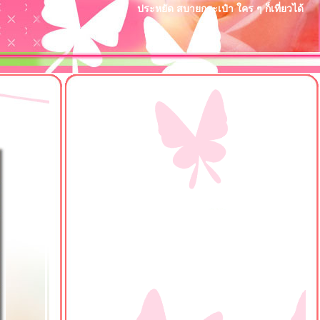
ประหยัด สบายกระเป๋า ใคร ๆ ก็เที่ยวได้