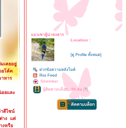
มวเซาผู้น่าสงสาร
Location :
[ดู Profile ทั้งหมด]
เคยอยู่
ฝากข้อความหลังไมค์
ยโค้ด
Rss Feed
มอาหาร
Smember
ผู้ติดตามบล็อก : 99 คน [
?
]
น่อยและ
าดีไซน์
ต่าง แต่
่างหรือ