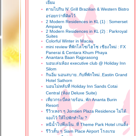
เยี่ยม
ตามไปกิน N' Grill Brazilian & Western Bistro
อร่อยกว่าที่คิดไว้
2 Modern Residences in KL (1) : Somerset
Ampang
2 Modern Residences in KL (2) : Parkroyal
Suites
Colorful Winter in Macau
mini review ที่พักโลโซ/ไฮโซ เชียงใหม่ : FX
Panerai & Centara Khum Phaya
Anantara Baan Rajprasong
นอนเล่นห้อง executive club @ Holiday Inn
Silom
กินอิ่ม นอนสบาย..กับที่พักใหม่..Eastin Grand
Hotel Sathorn
นอนไม่หลับที่ Holiday Inn Sands Cotai
Central (ห้อง Deluxe Suite)
เที่ยวกระบี่คลายร้อน..พัก Ananta Burin
Resort
รีวิวเหงา ๆ Jomtien Plaza Residence ไม่ได้
จองไว้ ให้ไปพักทำไม ?
หนีน้ำไปพึ่งเย็น..ที่ Theme Park Hotel เกนติ้ง
รีวิวสั้น ๆ Siam Place Airport โรงแรม