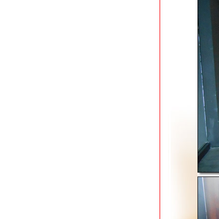
siam champs-elyseesi unique hotel
ถนนราชดำเนินกลาง
pongsakorn boutique resort ลาดกระบัง
กล้สนามบินสุวรรณภูมิ
icheck inn residences sathorn ซอยวัด
พธิ์แมน
asoke residence ใกล้ mrt
เพชรบุรี/airport link มักกะสัน
golden foyer suvarnabhumi airport
hotel ลาดกระบัง
the siam heritage hotel สุรวงศ์
the heritage sathorn suite hotel ที่พัก
เก่าแก่ย่านสาทร
furama silom ที่พักใจกลางเมืองย่าน
ธุรกิจ
ibis bangkok siam ติดสถานี bts สนาม
กีฬาแห่งชาติ
ibis riverside โรงแรมประหยัดวิวสวยสุด
นกรุงเทพฯ
novotel sukhumvit 20 ที่พักทันสมั
จกลางเมือง