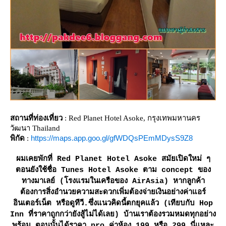
สถานที่ท่องเที่ยว
: Red Planet Hotel Asoke, กรุงเทพมหานคร
วัฒนา Thailand
https://maps.app.goo.gl/gfWDQsPEmMDysS9Z8
พิกัด
:
ผมเคยพักที่ Red Planet Hotel Asoke สมัยเปิดใหม่ ๆ
ตอนยังใช้ชื่อ Tunes Hotel Asoke ตาม concept ของ
ทางมาเลย์ (โรงแรมในเครือของ AirAsia) หากลูกค้า
ต้องการสิ่งอำนวยความสะดวกเพิ่มต้องจ่ายเงินอย่างค่าแอร์
อินเตอร์เน็ต หรือดูทีวี.ซึ่งแนวคิดนี้ตกยุคแล้ว (เทียบกับ Hop
Inn ที่ราคาถูกกว่ายังสู้ไม่ได้เลย) บ้านเราต้องรวมหมดทุกอย่าง
พร้อม ตอนนั้นได้ราคา pro ค่าห้อง 199 หรือ 299 นี่แหละ