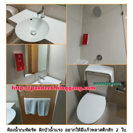
ห้องน้ำกะทัดรัด ฝักบัวน้ำแรง อยากให้มีแก้วพลาสติกสัก 2 ใบ