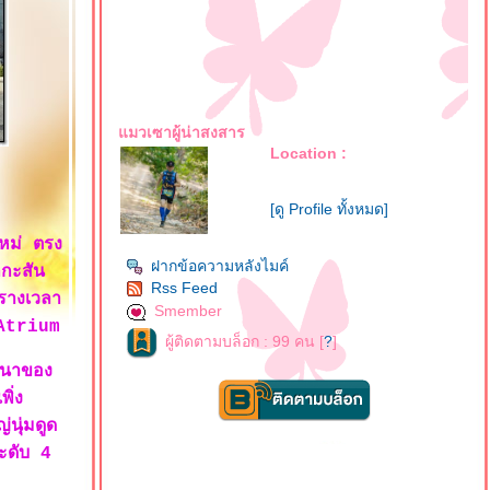
มวเซาผู้น่าสงสาร
Location :
[ดู Profile ทั้งหมด]
หม่ ตรง
ฝากข้อความหลังไมค์
กกะสัน
Rss Feed
ารางเวลา
Smember
 Atrium
ผู้ติดตามบล็อก : 99 คน [
?
]
ศนาของ
ิ่ง
นุ่มดูด
ะดับ 4