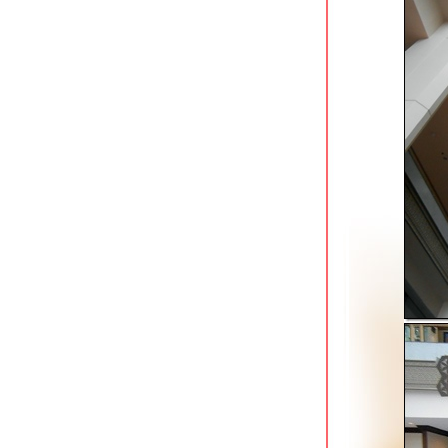
link ราชปรารภ
siam champs-elyseesi unique hotel
ถนนราชดำเนินกลาง
pongsakorn boutique resort ลาดกระบัง
กล้สนามบินสุวรรณภูมิ
icheck inn residences sathorn ซอยวัด
พธิ์แมน
asoke residence ใกล้ mrt
เพชรบุรี/airport link มักกะสัน
golden foyer suvarnabhumi airport
hotel ลาดกระบัง
the siam heritage hotel สุรวงศ์
the heritage sathorn suite hotel ที่พัก
เก่าแก่ย่านสาทร
furama silom ที่พักใจกลางเมืองย่าน
ธุรกิจ
ibis bangkok siam ติดสถานี bts สนาม
กีฬาแห่งชาติ
ibis riverside โรงแรมประหยัดวิวสวยสุด
นกรุงเทพฯ
novotel sukhumvit 20 ที่พักทันสมั