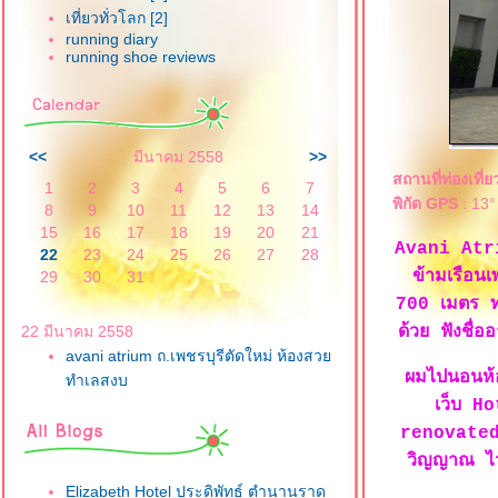
เที่ยวทั่วโลก [2]
running diary
running shoe reviews
<<
มีนาคม 2558
>>
สถานที่ท่องเที่ย
1
2
3
4
5
6
7
พิกัด GPS
: 13°
8
9
10
11
12
13
14
15
16
17
18
19
20
21
Avani Atriu
22
23
24
25
26
27
28
ข้ามเรือนเ
29
30
31
700 เมตร ทา
22 มีนาคม 2558
ด้วย ฟังชื่
avani atrium ถ.เพชรบุรีตัดใหม่ ห้องสว
ผมไปนอนห
ทำเลสงบ
เว็บ Ho
renovated ใ
วิญญาณ ไว
Elizabeth Hotel ประดิพัทธ์ ตำนานราด