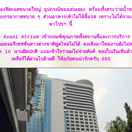
ห้องฟิตเนสขนาดใหญ่ อุปกรณ์ของเล่นเยอะ พร้อมทั้งสระว่ายน้
บรรยากาศสบาย ๆ ส่วนอาหารเช้าไม่ได้ลิ้มรส เพราะไม่ได้รวมอ
คาโปรฯ นี้
Avani Atrium เข้าเกณฑ์คุณภาพทั้งสถานที่และการบริการ
อยเจอรีเซฟชั่นสาวต่างชาติพูดไทยไม่ได้ คงเพิ่งมาใหม่งานยังไม่ค
in นานผิดปกติ แถมเข้าใจว่าผมไม่จ่ายตังค์ ขอเก็บเงินเพิ่มด้ว
เคลียร์ได้ผ่านไปด้วยดี ให้อภัยคนน่ารักครับ 555