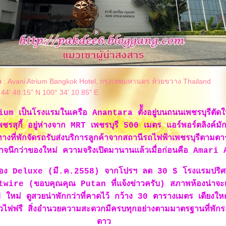
ว
: Avani Atrium Bangkok Hotel, กรุงเทพมหานคร ห้วยขวาง Thailand
 44' 48.15" N 100° 34' 10.85" E
m เป็นโรงแรมในเครือ Anantara ตั้ังอยู่บนถนนเพชรบุรีตัดใ
พชรสุกี้ อยู่ห่างจาก MRT เพชรบุรี 500 เมตร แอร์พอร์ตลิงค์มั
งที่พักจัดรถรับส่งบริการลูกค้าจากสถานีรถไฟฟ้าเพชรบุรีตามต
ออาจนึกว่าของใหม่ ความจริงเปิดมานานแล้วเมื่อก่อนคือ Amari
้อง Deluxe (มี.ค.2558) จากโปรฯ ลด 30 $ โรงแรมปริ
twire (ขอบคุณคุณ Putan ที่แจ้งข่าวครับ) สภาพห้องน่าจะเพ
หม่ ดูสวยน่าพักกว่าที่คาดไว้ กว้าง 30 ตารางเมตร เตียงใหญ่
ไฟฟรี สิ่งอำนวยความสะดวกมีครบทุกอย่างตามมาตรฐานที่พักร
ดาว