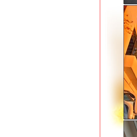
suvarnabhumi oriental resort
ลาดกระบัง ที่พักใกล้สนามบิน
picnic hotel ซอยรางน้ำ ติดสวนสันติภาพ
ibis sathorn ซอยงามดูพลี ใกล้ mrt ลุมพิ
นี
ibis sukhumvit 4 ที่พักประหยัดในแหล่ง
ท่องราตรี
the quater ari โรงแรมวิวมุมสูงใกล้ bts
อารีย์
akara hotel ถนนศรีอยุธยา อีกครั้งกับ
ที่พักใกล้ airport link
holiday inn express siam ใกล้ bts
สนามกีฬาแห่งชาติ
asai bangkok chinatown ที่พักใหม่ย่าน
เยาวราช
the great residence ลาดกระบัง ที่พัก
กล้สนามบินสุวรรณภูมิ
avani sukhumvit bangkok ติดสถานี bts
อ่อนนุช
akara hotel ถนนศรีอยุธยา ใกล้ airport