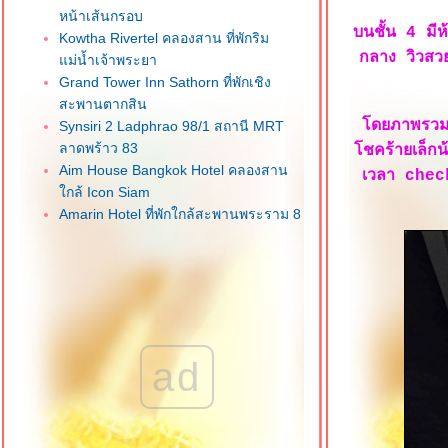
หน้าเส้นกรอบ
บนชั้น 4 มี
Kowtha Rivertel คลองสาน ที่พักริม
กลาง วิวสวย
ม่น้ำเจ้าพระยา
Grand Tower Inn Sathorn ที่พักเชิง
สะพานตากสิน
ดยภาพรวม 
Synsiri 2 Ladphrao 98/1 สถานี MRT
ลาดพร้าว 83
ชคร้ายเล็กน้
Aim House Bangkok Hotel คลองสาน
เวลา check 
กล้ Icon Siam
Amarin Hotel ที่พักใกล้สะพานพระราม 8
ฝั่งธนบุรี
Charlie House Pinklao ที่พักในสวน
กลางเมือง
Best Western Chatuchak สถานี MRT
กำแพงเพชร
SC Park Hotel ถนนประดิษฐ์มนูธรรม
ad
Best Western Ratchada Hotel รัชดาฯ
ซอย 3 ของใหม่น่าพัก
Klean Residence ซอยกรุงธนบุรี 4 ที่พัก
กล้รถไฟฟ้า