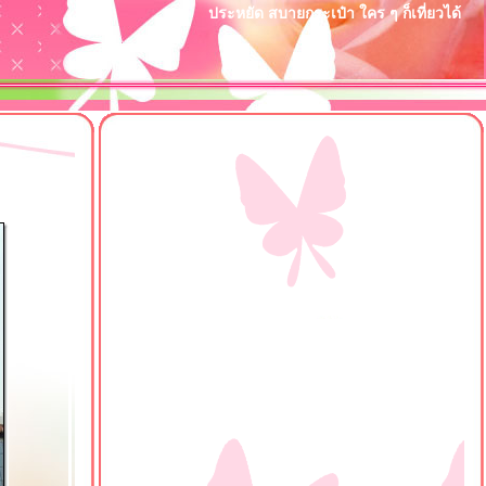
ประหยัด สบายกระเป๋า ใคร ๆ ก็เที่ยวได้