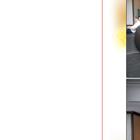
จกลางเมือง
best western plus @ 20 sukhumvit ถึง
คราวล่มสลายของโรงแรมในเมืองหลวง
the ex capital hotel ใกล้สถานี bts
กรุงธนบุรี
millennium hilton คลองสาน วิวสวยริม
ม่น้ำเจ้าพระยา
grand tower inn sathorn เชิงสะพาน
ตากสินฝั่งธนบุรี
the raweekanlaya เทเวศร์ boutique
hotel ในสวนกลางกรุง
river view residence ตลาดน้อย ที่พัก
ประหยัดริมแม่น้ำ
ibis styles ratchada ที่พักใหม่ติด mrt
ห้วยขวาง
the quarter silom ที่พักใหม่ย่านสีลม/
สุรวงศ์
mercure bangkok siam ติด bts สนาม
กีฬาแห่งชาติ
i residence hotel silom ใกล้สถานี bts
ช่องนนทรี