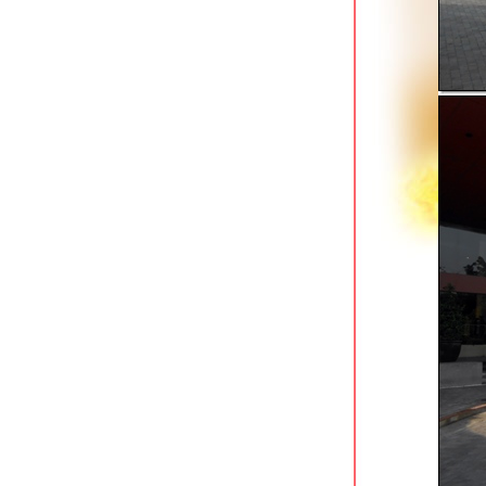
มหาวิทยาลัยรามคำแหง
S33 Compact Sukhumvit Hotel ที่พัก
กล้สวนเบญจสิริ
Kokotel Sukhumvit 50 ใกล้สถานี BTS
อ่อนนุช
The Cottage Suvarnabhumi ลาดกระบัง
ที่พักใกล้สนามบิน
7 Days Premium Hotel ที่พักใกล้สนาม
บินดอนเมือง
Pongsakorn Boutique Resort ที่พักใกล้
สนามบินสุวรรณภูมิ
S Box Sukhumvit Hotel โรงแรมกล่อง
่านสุขุมวิท 31
grand china bangkok เยาวราช โรงแรม
หญ่วิวสว
4 monkeys hotel สามเสน ที่พักใกล้ถนน
ข้าวสาร
hotel amber สุขุมวิท 85 ใกล้ bts
อ่อนนุช
golden foyer airport hotel ที่พักใกล้
สนามบินริมคลองประเวศฯ