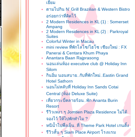
เยี่ยม
ตามไปกิน N' Grill Brazilian & Western Bistro
อร่อยกว่าที่คิดไว้
2 Modern Residences in KL (1) : Somerset
Ampang
2 Modern Residences in KL (2) : Parkroyal
Suites
Colorful Winter in Macau
mini review ที่พักโลโซ/ไฮโซ เชียงใหม่ : FX
Panerai & Centara Khum Phaya
Anantara Baan Rajprasong
นอนเล่นห้อง executive club @ Holiday Inn
Silom
กินอิ่ม นอนสบาย..กับที่พักใหม่..Eastin Grand
Hotel Sathorn
นอนไม่หลับที่ Holiday Inn Sands Cotai
Central (ห้อง Deluxe Suite)
เที่ยวกระบี่คลายร้อน..พัก Ananta Burin
Resort
รีวิวเหงา ๆ Jomtien Plaza Residence ไม่ได้
จองไว้ ให้ไปพักทำไม ?
หนีน้ำไปพึ่งเย็น..ที่ Theme Park Hotel เกนติ้ง
รีวิวสั้น ๆ Siam Place Airport โรงแรม