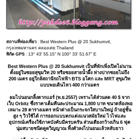
สถานที่ท่องเที่ยว
: Best Western Plus @ 20 Sukhumvit,
กรุงเทพมหานคร คลองเตย Thailand
พิกัด GPS
: 13° 43' 55.15" N 100° 33' 51.67" E
Best Western Plus @ 20 Sukhumvit เป็นที่พักเพิ่งเปิดไม่นาน
ตั้งอยู่ในซอยสุขุมวิท 20 หรือซอยสายน้ำผึ้ง ห่างปากซอยไม่ถึง
200 เมตร อยู่ใกล้สถานีรถไฟฟ้า BTS อโศก และ MRT สุขุมวิท
บบพอเดินไหว 400 กว่าเมตร
ผมไปนอนกลิ้งตากแอร์ (พ.ย.2557) เพราะได้ส่วนลด 40 $ จาก
เว็บ Orbitz ซึ่งราคาเต็มคืนละประมาณ 1,800 บาท ขนาดห้องพอ
เหมาะ 28 ตารางเมตร หน้าต่างเป็นกระจกใสบานใหญ่ ถ้าอยู่ชั้น
สูง ๆ วิวใช้ได้ การออกแบบตกแต่งแนวสมัยใหม่ ไวไฟและ
อุปกรณ์เครื่องใช้ภาคบังคับมีครบครัน ส่วนเตียงกว้างเกิน 6 ฟุต
นุ่มสบายชนิดดูดวิญญาณ ทิ้งตัวลงไปนอนแล้วหลับยาว