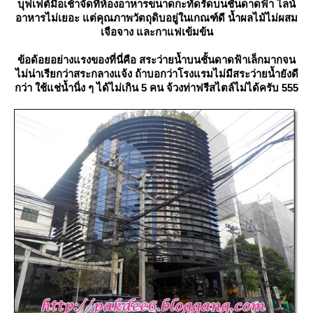
บุฟเฟต์มื้อเช้าจัดที่ห้องอาหารขนาดกะทัดรัดบนชั้นดาดฟ้า ไลน์
อาหารไม่เยอะ แต่คุณภาพวัตถุดิบอยู่ในเกณฑ์ดี น้ำผลไม้ไม่ผสม
เจือจาง และกาแฟเข้มข้น
ข้อด้อยอย่างแรงของที่นี่คือ สระว่ายน้ำบนชั้นดาดฟ้าเล็กมากจน
ไม่น่าเรียกว่าสระกลางแจ้ง ถ้าบอกว่าโรงแรมไม่มีสระว่ายน้ำยังดี
กว่า ใช้แช่น้ำนิ่ง ๆ ได้ไม่เกิน 5 คน จ้วงท่าฟรีสไตล์ไม่ได้ครับ 555