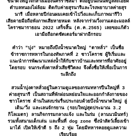
ขนาดใหญ่ใจกลางเมืองนครราชสีมา ตั้งอยู่บนถนนพิบูลละเอียด
ตำบลหนองไผ่ล้อม ติดกับค่ายสุรนารีและโรงพยาบาลค่ายสุร
นารี เมื่อหลายปีก่อนผมเคยเข้าไปวิ่งและเก็บภาพมารีวิว
เสียดายมือถือพังภาพเสียหายหมด หลังจากร่วมวิ่งงานเดอะมอลล์
คราชมาราธอน 2022 เสร็จสิ้น (ต.ค.2565) เลยขอแก้ตัว
เอามือถือกดชัตเตอร์มาฝากอีกรอบ
คำว่า "บุ่ง" หมายถึงบึงน้ำขนาดใหญ่ "ตาหลั่ว" เป็นชื่อ
ข้าราชการทหารในกองทัพภาคที่ 2 ชาวโคราช ผู้ริเริ่มและ
นะนำการพัฒนาแหล่งน้ำให้กับชาวบ้านและทหารที่อาศัยอยู่
ดยรอบ จนกระทั่งตาหลั่วเสียชีวิตลง จึงตั้งชื่อให้เพื่อเป็นการ
ระลึกถึง
สวนน้ำบุ่งตาหลั่วอยู่ในความดูแลของกรมทหารปืนใหญ่ที่ 3
ค่ายสุรนารี เป็นสถานที่พักผ่อนหย่อนใจและออกกำลังกายของ
ชาวโคราช ด้านในสงบร่มรื่นประกอบด้วยบึงน้ำขนาดใหญ่ ลู่
เดิน/วิ่ง และเลนจักรยาน (รอบใหญ่สุดประมาณ 3.2
กิโลเมตร) ลานกิจกรรมกลางแจ้ง และในร่ม (ลานนวมินทร์)
รวมทั้งสนามเด็กเล่น และพื้นที่ dog zone ซึ่งนำสัตว์เลี้ยงเข้า
มาได้ เปิดให้เข้าตี 5 ถึง 2 ทุ่ม โดยมีทหารคอยดูแลความ
เรียบร้อ