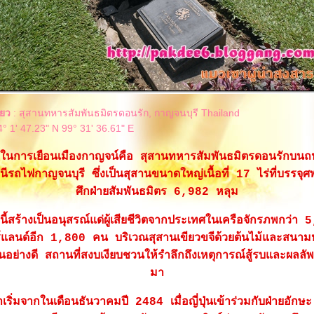
่ยว
: สุสานทหารสัมพันธมิตรดอนรัก, กาญจนบุรี Thailand
4° 1' 47.23" N 99° 31' 36.61" E
่งในการเยือนเมืองกาญจน์คือ สุสานทหารสัมพันธมิตรดอนรักบน
ถานีรถไฟกาญจนบุรี ซึ่งเป็นสุสานขนาดใหญ่เนื้อที่ 17 ไร่ที่บรร
ศึกฝ่ายสัมพันธมิตร 6,982 หลุม
นี้สร้างเป็นอนุสรณ์แด่ผู้เสียชีวิตจากประเทศในเครือจักรภพกว่
แลนด์อีก 1,800 คน บริเวณสุสานเขียวขจีด้วยต้นไม้และสนามหญ้
นอย่างดี สถานที่สงบเงียบชวนให้รำลึกถึงเหตุการณ์สู้รบและผลลัพธ
มา
ริ่มจากในเดือนธันวาคมปี 2484 เมื่อญี่ปุ่นเข้าร่วมกับฝ่ายอักษ