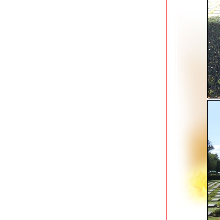
สวนเฉลิมพระเกียรติ 80 พรรษา คุ้งบางกะ
เจ้า สมุทรปราการ
สวนสาธารณะเมืองสงขลา สวนพักผ่อน
ละออกกำลังกายริมทะเล
skywalk สองแคว-แม่กลอง กาญจนบุรี
สนามกีฬาสมเด็จพระญาณสังวร
กาญจนบุรี
วังมัจฉาวัดเกาะแก้ว & 3 หมู่บ้าน
นานาชาติในอยุธยา
นมัสการหลวงพ่อโต & ให้อาหารปลา @
วัดพนัญเชิงวรวิหาร อยุธยา
ออกกำลังกายสวนลานจอดรถวัดใหญ่
ชัยมงคล อยุธยา
สวนเฉลิมพระเกียรติ อบจ.เชียงใหม่ ถนน
ชลประทาน
ชม street art & วิ่งเลียบริมน้ำแม่กลอง @
บ้านโป่ง ราชบุรี
อุทัยธานี เมืองพระชนกจักรี
ป่าในเมืองสวนรุกขชาติห้วยแก้ว เชียงใหม่
ไปวิ่งเล่นโพธาราม ราชบุรี เมืองเงียบสงบ