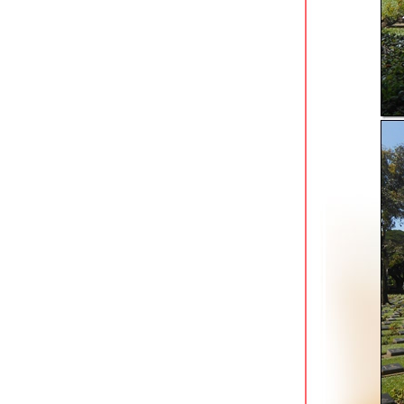
อาหารการกินสบายกระเป๋า
ศิลปะบนฝาท่อใน street art ท่าฉลอม
สมุทรสาคร
วิ่งตามเส้นทางจักรยานเลียบอ่าวไปสถาน
ตากอากาศบางปู
พิพิธภัณฑสถานแห่งชาติสมเด็จพระ
นารายณ์ ลพบุรี
วิ่งออกกำลังกายสนามเจริญสุขมงคลจิต
สมุทรปราการ
คีรีวง นครศรีธรรมราช หมู่บ้านในหุบเขาที่
อากาศสดชื่นที่สุด
วัดพระมหาธาตุวรมหาวิหาร
นครศรีธรรมราช
ออกกำลังกายทัวร์ 4 สวนในตัวเมือง
นครศรีธรรมราช
วงเวียนหาดอมรา สมุทรปราการ รับลมออก
กำลังกายริมทะเล
ม่กำปอง เชียงใหม่ หมู่บ้านกลางหุบเขา
เที่ยวเองได้ง่ายจัง
ประเพณีเดือนยี่เป็งเชียงใหม่ 2564
สวนเจริญประเทศ เชียงใหม่ ป่ากลางเมือง