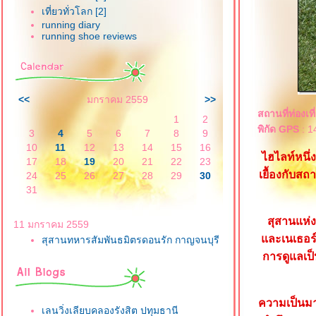
เที่ยวทั่วโลก [2]
running diary
running shoe reviews
<<
มกราคม 2559
>>
สถานที่ท่องเที
1
2
พิกัด GPS
: 1
3
4
5
6
7
8
9
10
11
12
13
14
15
16
ไฮไลท์หนึ
17
18
19
20
21
22
23
เยื้องกับส
24
25
26
27
28
29
30
31
สุสานแห่ง
11 มกราคม 2559
ละเนเธอร์
สุสานทหารสัมพันธมิตรดอนรัก กาญจนบุรี
การดูแลเป็
ความเป็นมาเ
เลนวิ่งเลียบคลองรังสิต ปทุมธานี