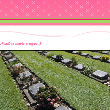
มพันธมิตรดอนรัก กาญจนบุรี