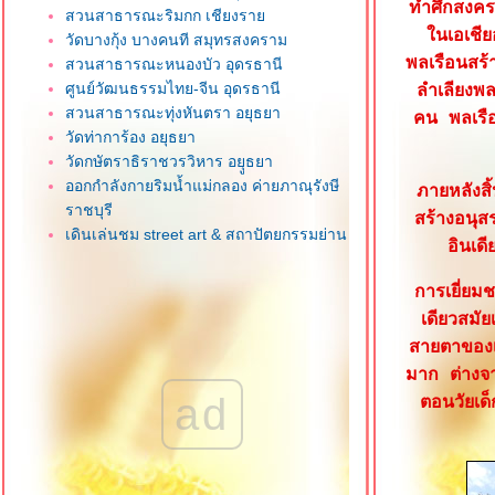
ทำศึกสงคร
สวนสาธารณะริมกก เชียงรา
นเอเชีย
วัดบางกุ้ง บางคนที สมุทรสงคราม
พลเรือนสร้
สวนสาธารณะหนองบัว อุดรธานี
ศูนย์วัฒนธรรมไทย-จีน อุดรธานี
ลำเลียงพ
สวนสาธารณะทุ่งหันตรา อยุธยา
คน พลเรื
วัดท่าการ้อง อยุธยา
วัดกษัตราธิราชวรวิหาร อยุูธยา
ออกกำลังกายริมน้ำแม่กลอง ค่ายภาณุรังษี
ภายหลังสิ
ราชบุรี
สร้างอนุส
เดินเล่นชม street art & สถาปัตยกรรมย่าน
อินเด
เมืองเก่าสงขลา
วิ่งออกกำลังกาย 3 บึงหลังสถานีรถไฟ
การเยี่ยม
กาญจนบุรี
เดียวสมั
วิ่งชมวิวสันเขื่อน โครงการชลประทาน
สายตาของเด
เชียงใหม่
มาก ต่างจา
หนองฮ่อ เชียงใหม่ บึงน้ำใหญ่หลังสวนล้าน
ad
ตอนวัยเด็
นา ร.9
สวนสาธารณะลานโพธิ์-นาเกลือ พัทยา
น้ำตกปุญญบาล ระนอง น้ำตกริมทางที่เข้า
ถึงง่า