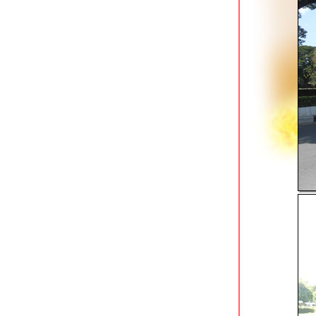
สวนกาญจนาภิเษก & สวนป้อมหายยา
เชียงใหม่
กาดกองต้า ถนนคนเดินลำปาง
มิวเซียมลำปาง เล่าเรื่องเมืองรถม้าผ่านสื่อ
สมัยใหม่
อ่วลำปาง เมืองรถม้าและชามตราไก่
สวนเขลางค์นคร ลำปาง สวนติดผับ วิ่ง
กลางคืนชมสาวฟังเพลงฟรี
วิ่งไปอุทยานหินเขางู ราชบุรี
สวนจักรีอนุสรณ์สถาน & เขาแก่นจันทร์
ราชบุรี
สวนนงนุช พัทยา สวนสวยระดับโลก
หาดบางเสร่ สัตหีบ ชลบุรี
สวนสาธารณะหนองแก้ช้าง โคราช
สวนภูมิรักษ์ 2 สวนสวย renovated ใหม่
กลางเมืองโคราช
สวนน้ำบุ่งตาหลั่ว ปอดใหญ่ใจกลางเมือง
คราช
คลองแม่ข่าโฉมใหม่ จุด check in ยอดฮิต
นเชียงใหม่