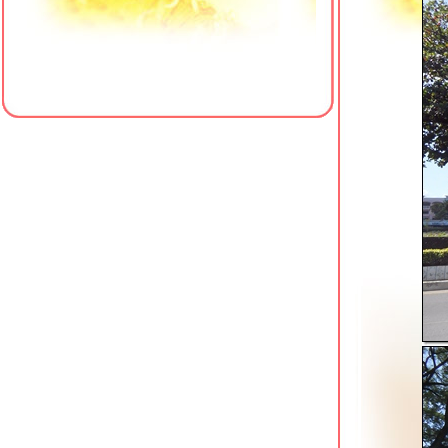
วัดบ้านหงาว ระนอง จุดชมวิว 360 องศา
ศิลปะบนฝาท่อเกลื่อนท่าฉลอม สมุทรสาคร
หลากสีสันชวนค้นหา
วัดภูเขาพระมหาโพธิสัตว์กวนอิม อ่าวนาง
กระบี่
บึงสีฐาน มหาวิทยาลัยขอนแก่น บึงเดียวที่
ลมเย็นในหน้าร้อน
สวนน้ำมีน้ำมีนา นครนายก
หอศิลป์อันดามัน กระบี่
พิพิธภัณฑ์ลูกปัดอันดามัน กระบี่
mini trail @ เขาน้ำซับ มหาวิทยาลั
เกษตรศาสตร์ ศรีราชา
สวน 60 ปีไทยออยล์ นครแหลมฉบัง ชลบุรี
long run @ พระราชวังสนามจันทร์
นครปฐม
ถนนคนเดินทวารวดีศรีนครปฐม ชุมชนริม
คลองวัดพระงาม
ออกกำลังกายเลียบคลองเจดีย์บูชา
เฉลิมพระเกียรติ นครปฐม
ลานพญานาคกัณหาโคตมะ landmark ท่อง
เที่ยวใหม่ในตัวเมืองเล