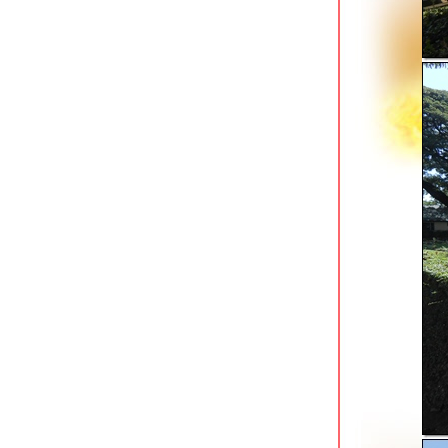
ผืนสุดท้า
เดินวิ่งเลียบทะเล @ สวนสาธารณะหาด
กระทิงลาย ชลบุรี
สงขลา : เมือง 2 ทะเล สวรรค์ของคนรัก
กิจกรรมกลางแจ้ง
สวนหย่อมชลธารา & สวนหย่อมธรรมนูญ
วิถี หาดใหญ่
summer 2021 in ao nang
หาดบ้านอำเภอ สัตหีบ เงียบสงบ อาหาร
ทะเลอร่อ
ตลาดน้ำ 4 ภาค พัทยา ในวันที่เงียบเหงา
วังเวง
happy new year 2021 @ krabi
สวนสุขภาพรามราชนิเวศน์ เพชรบุรี
7-11 วิวสวยที่สุด & ตลาดอินโดจีน
นครพนม
สวนเทิดพระเกียรตินครพนม สวนป่าช้าที่
กำลังทรุดโทรม
พระธาตุนคร วัดมหาธาตุ นครพนม
บสถ์นักบุญอันนา หนองแสง นครพนม
เยี่ยมบ้านลุงโฮ & อนุสรณ์สถานประธาน