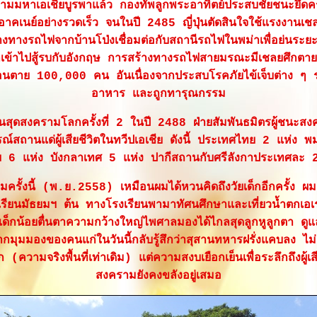
ามมหาเอเชียบูรพาแล้ว กองทัพลูกพระอาทิตย์ประสบชัยชนะยึด
อาคเนย์อย่างรวดเร็ว จนในปี 2485 ญี่ปุ่นตัดสินใจใช้แรงงานเช
างทางรถไฟจากบ้านโป่งเชื่อมต่อกับสถานีรถไฟในพม่าเพื่อย่นระ
ลเข้าไปสู้รบกับอังกฤษ การสร้างทางรถไฟสายมรณะมีเชลยศึกต
อนตาย 100,000 คน อันเนื่องจากประสบโรคภัยไข้เจ็บต่าง ๆ ร
อาหาร และถูกทารุณกรรม
้นสุดสงครามโลกครั้งที่ 2 ในปี 2488 ฝ่ายสัมพันธมิตรผู้ชนะสง
รณ์สถานแด่ผู้เสียชีวิตในทวีปเอเชีย ดังนี้ ประเทศไทย 2 แห่ง พ
ีย 6 แห่ง บังกลาเทศ 5 แห่ง ปากีสถานกับศรีลังกาประเทศละ 
ชมครั้งนี้ (พ.ย.2558) เหมือนผมได้หวนคิดถึงวัยเด็กอีกครั้ง ผม
ยเรียนมัธยมฯ ต้น ทางโรงเรียนพามาทัศนศึกษาและเที่ยวน้ำตกเอ
็กน้อยตื่นตาความกว้างใหญ่ไพศาลมองได้ไกลสุดลูกหูลูกตา ดูแล้วศ
กมุมมองของคนแก่ในวันนี้กลับรู้สึกว่าสุสานทหารฝรั่งแคบลง ไม่
ก (ความจริงพื้นที่เท่าเดิม) แต่ความสงบเยือกเย็นเพื่อระลึกถึงผู้เส
สงครามยังคงขลังอยู่เสมอ