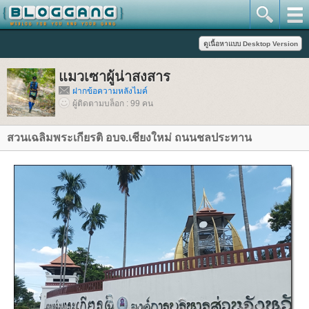
มวเซาผู้น่าสงสาร
ฝากข้อความหลังไมค์
ผู้ติดตามบล็อก : 99 คน
สวนเฉลิมพระเกียรติ อบจ.เชียงใหม่ ถนนชลประทาน