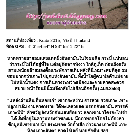
สถานที่ท่องเที่ยว
: Krabi 2015, กระบี่ Thailand
พิกัด GPS
: 8° 3' 54.54" N 98° 55' 1.22" E
หาดทรายสายลมแสงแดดฝั่งอันดามันในใจผมคือ กระบี่ แน่นอน
ว่ากระบี่ไม่ได้อยู่ที่ใจ แต่อยู่ถัดจากพังงา ใกล้ภูเก็ต ก่อนถึงตรัง
ามเหนื่อยล้าสมองตื้อแวะพักกายเติมพลังที่นี่เหมาะสมที่สุด ผม
ชอบมากกว่าเกาะไข่มุกแห่งอันดามัน ทั้งน้ำใจผู้คน พ่อค้าแม่ขา
ไม่หน้าน้ำแดง การเดินทางระหว่างเมืองและชายหาดสะดวก
สบา
หน้าร้อนปีนี้ผมจึงกลับไปเยือนอีกครั้ง (เม.ย.2558)
"แหล่งถ่านหิน ถิ่นหอยเก่า เขาตระหง่าน ธารสวย รวยเกาะ เพาะ
ปลูกปาล์ม งามหาดทราย ใต้ทะเลสวยสด มรกตอันดามัน สวรรค์
เกาะพีพี
" คำขวัญจังหวัดอันแสนยืดยาว ลอกเขามาใครจะไปจำ
ได้ สิ่งที่อยู่ในความทรงจำของผม นึกภาพออกโดยไม่ต้องหา
ข้อมูลมีเขาขนาบน้ำ สระมรกต วัดถ้ำเสือ อ่าวนาง เกาะพีพี เกาะ
ห้อง เกาะลันตา หาดไร่เลย์ หอยชักตีน ฯลฯ