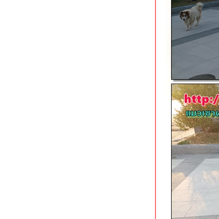
เฉลิมพระเกียรติ นครปฐม
ลานพญานาคกัณหาโคตมะ landmark
ท่องเที่ยวใหม่ในตัวเมืองเล
สวนกาญจนาภิเษก & สวนป้อมหายยา
เชียงใหม่
กาดกองต้า ถนนคนเดินลำปาง
มิวเซียมลำปาง เล่าเรื่องเมืองรถม้าผ่าน
สื่อสมัยใหม่
อ่วลำปาง เมืองรถม้าและชามตราไก่
สวนเขลางค์นคร ลำปาง สวนติดผับ วิ่ง
กลางคืนชมสาวฟังเพลงฟรี
วิ่งไปอุทยานหินเขางู ราชบุรี
สวนจักรีอนุสรณ์สถาน & เขาแก่นจันทร์
ราชบุรี
สวนนงนุช พัทยา สวนสวยระดับโลก
หาดบางเสร่ สัตหีบ ชลบุรี
สวนสาธารณะหนองแก้ช้าง โคราช
สวนภูมิรักษ์ 2 สวนสวย renovated ใหม่
กลางเมืองโคราช
สวนน้ำบุ่งตาหลั่ว ปอดใหญ่ใจกลาง