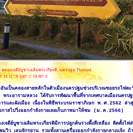
: คลองเจดีย์บูชาเฉลิมพระเกียรติ, นครปฐม Thailand
9' 31.11" N 100° 2' 59.80" E
ชาอันเป็นคลองสายหลักในตัวเมืองนครปฐมช่วงบริเวณซอยรถไฟตะ
 พระอารามหลวง ได้รับการพัฒนาพื้นที่จากเทศบาลเมืองนครป
ารและผังเมือง เนื่องในพิธีพระบรมราชาภิเษก พ.ศ.2562 ล่าส
กาสไปวิ่งออกกำลังกายเลยเก็บภาพมาให้ชม (ม.ค.2566)
ดีย์บูชาเฉลิมพระเกียรติมีการปลูกต้นรวงผึ้งสีเหลือง ติดตั้งไฟส
กชมวิว เลนจักรยาน รวมทั้งลานเครื่องออกกำลังกายกลางแจ้ง ถ้า