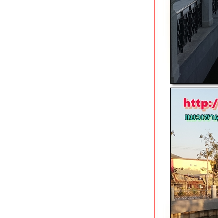
ม่กำปอง เชียงใหม่ หมู่บ้านกลาง
หุบเขา เที่ยวเองได้ง่ายจัง
ประเพณีเดือนยี่เป็งเชียงใหม่ 2564
สวนเจริญประเทศ เชียงใหม่ ป่ากลาง
เมืองผืนสุดท้า
เดินวิ่งเลียบทะเล @ สวนสาธารณะ
หาดกระทิงลาย ชลบุรี
สงขลา : เมือง 2 ทะเล สวรรค์ของคน
รักกิจกรรมกลางแจ้ง
สวนหย่อมชลธารา & สวนหย่อม
ธรรมนูญวิถี หาดใหญ่
summer 2021 in ao nang
หาดบ้านอำเภอ สัตหีบ เงียบสงบ อาหาร
ทะเลอร่อ
ตลาดน้ำ 4 ภาค พัทยา ในวันที่
เงียบเหงาวังเวง
happy new year 2021 @ krabi
สวนสุขภาพรามราชนิเวศน์ เพชรบุรี
7-11 วิวสวยที่สุด & ตลาดอินโดจีน
นครพนม
สวนเทิดพระเกียรตินครพนม สวนป่าช้า