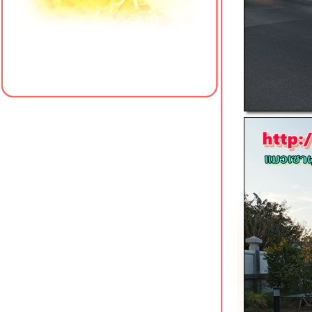
เข้าถึงง่า
วัดบ้านหงาว ระนอง จุดชมวิว 360
องศา
ศิลปะบนฝาท่อเกลื่อนท่าฉลอม
สมุทรสาคร หลากสีสันชวนค้นหา
วัดภูเขาพระมหาโพธิสัตว์กวนอิม อ่าว
นาง กระบี่
บึงสีฐาน มหาวิทยาลัยขอนแก่น บึงเดียว
ที่ลมเย็นในหน้าร้อน
สวนน้ำมีน้ำมีนา นครนายก
หอศิลป์อันดามัน กระบี่
พิพิธภัณฑ์ลูกปัดอันดามัน กระบี่
mini trail @ เขาน้ำซับ มหาวิทยาลั
เกษตรศาสตร์ ศรีราชา
สวน 60 ปีไทยออยล์ นครแหลมฉบัง
ชลบุรี
long run @ พระราชวังสนามจันทร์
นครปฐม
ถนนคนเดินทวารวดีศรีนครปฐม ชุมชน
ริมคลองวัดพระงาม
ออกกำลังกายเลียบคลองเจดีย์บูชา