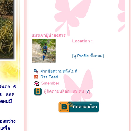
มวเซาผู้น่าสงสาร
Location :
[ดู Profile ทั้งหมด]
ฝากข้อความหลังไมค์
Rss Feed
Smember
วันตก 6
ผู้ติดตามบล็อก : 99 คน [
?
]
ฐม และ
ุดผมมี
่องสว่าง
เสร็จ