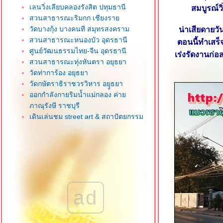
เลนวิ่งเลียบคลองรังสิต ปทุมธานี
สมบูรณ์ว
สวนสาธารณะริมกก เชียงรา
วัดบางกุ้ง บางคนที สมุทรสงคราม
น่าเสียดายวั
สวนสาธารณะหนองบัว อุดรธานี
ตอนนี้ทำเสร
ศูนย์วัฒนธรรมไทย-จีน อุดรธานี
เร่งรัดงานก่อ
สวนสาธารณะทุ่งหันตรา อยุธยา
วัดท่าการ้อง อยุธยา
วัดกษัตราธิราชวรวิหาร อยุูธยา
ออกกำลังกายริมน้ำแม่กลอง ค่า
ภาณุรังษี ราชบุรี
เดินเล่นชม street art & สถาปัตยกรรม
่านเมืองเก่าสงขลา
วิ่งออกกำลังกาย 3 บึงหลังสถานีรถไฟ
กาญจนบุรี
วิ่งชมวิวสันเขื่อน โครงการชลประทาน
เชียงใหม่
หนองฮ่อ เชียงใหม่ บึงน้ำใหญ่หลังสวน
ad
ล้านนา ร.9
สวนสาธารณะลานโพธิ์-นาเกลือ พัทยา
น้ำตกปุญญบาล ระนอง น้ำตกริมทางที่