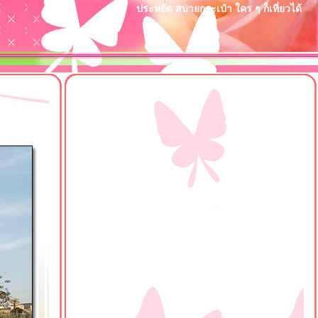
ประหยัด สบายกระเป๋า ใคร ๆ ก็เที่ยวได้