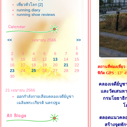
เที่ยวทั่วโลก [2]
running diary
running shoe reviews
<<
เมษายน 2566
>>
1
2
3
4
5
6
7
8
9
10
11
12
13
14
15
16
17
18
19
20
21
22
สถานที่ท่องเที่ยว
23
24
25
26
27
28
29
พิกัด GPS
: 13° 4
30
คลองเจดีย์บู
21 เมษายน 2566
ละวัดเสนหา
ออกกำลังกายเลียบคลองเจดีย์บูชา
กรมโยธาธิก
เฉลิมพระเกียรติ นครปฐม
อ
ตลอดแนวคลองเจ
สร้างจุดพั