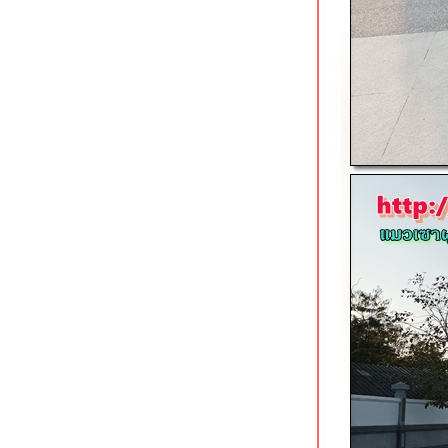
เมืองโคราช
คลองแม่ข่าโฉมใหม่ จุด check in ยอด
ฮิตในเชียงใหม่
สวนเฉลิมพระเกียรติ 80 พรรษา คุ้งบาง
กะเจ้า สมุทรปราการ
สวนสาธารณะเมืองสงขลา สวนพักผ่อน
ละออกกำลังกายริมทะเล
skywalk สองแคว-แม่กลอง กาญจนบุรี
สนามกีฬาสมเด็จพระญาณสังวร
กาญจนบุรี
วังมัจฉาวัดเกาะแก้ว & 3 หมู่บ้าน
นานาชาติในอยุธยา
นมัสการหลวงพ่อโต & ให้อาหารปลา
@ วัดพนัญเชิงวรวิหาร อยุธยา
ออกกำลังกายสวนลานจอดรถวัดใหญ่
ชัยมงคล อยุธยา
สวนเฉลิมพระเกียรติ อบจ.เชียงใหม่
ถนนชลประทาน
ชม street art & วิ่งเลียบริมน้ำแม่กลอง
@ บ้านโป่ง ราชบุรี