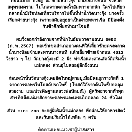
ตอนปลาย ตั้งอยู่ ณ ตำบลบางกุ้ง อำเภอบางคนที จังหวัด
สมุทรสงคราม ไม่ไกลจากตลาดน้ำอัมพวามากนัก ใครไปเที่ยว
ตลาดน้ำมีเรือท่องเที่ยวบริการไปขึ้นที่ท่าน้ำวัดบางกุ้ง บางครั้ง
เรียกค่ายบางกุ้ง เพราะสมัยอยุธยาเป็นค่ายทหารเรือ มีป้อมตั้ง
รับข้าศึกที่ยกทัพมาโจมตี
ผมวิ่งออกกำลังกายจากที่พักในอัมพวาตามถนน 6002
(ก.พ.2567) พอเข้าเขตอำเภอบางคนทีให้เลี้ยวซ้ายตรงตลาด
น้ำบางน้อยข้ามสะพานบางคนที แล้วเลี้ยวซ้ายเข้าถนน 4013
วิ่งยาว ๆ ไป วัดบางกุ้งจะมี 2 ฝั่ง ท่าเรือและสวนสัตว์ติดริมน้ำ
ม่กลอง ส่วนอุโบสถอยู่อีกฝั่งถนน
ก่อนหน้านั้นวัดบางกุ้งเคยฮิตในหมู่สายมูเมื่อมีคนถูกรางวัลที่ 1
จากการขอพรในโบสถ์ปรกโพธิ์ (โบสถ์ใต้รากต้นโพธิ์ปกคลุม
สวยงาม และประดิษฐานหลวงพ่อนิลมณี) ผู้ศรัทธาจากทั่วทุก
สารทิศจึงแห่มาสักการะขอพรและเลขเด็ดตลอด 24 ชั่วโมง
ส่วน mini zoo จะอยู่ฝั่งริมน้ำแม่กลอง พักผ่อนให้อาหารสัตว์
ละรับลมริมน้ำได้เพลิน ๆ ครับ
ติดตามเพจแมวเซาผู้น่าสงสาร