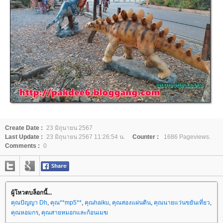
Create Date :
23 มิถุนายน 2567
Last Update :
23 มิถุนายน 2567 11:26:54 น.
Counter :
1686 Pageviews.
Comments :
0
ผู้โหวตบล็อกนี้...
คุณปัญญา Dh
,
คุณ**mp5**
,
คุณhaiku
,
คุณสองแผ่นดิน
,
คุณนายแว่นขยันเที่ยว
,
คุณหอมกร
,
คุณสายหมอกและก้อนเมฆ