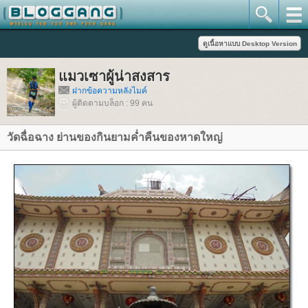
มวเซาผู้น่าสงสาร
ฝากข้อความหลังไมค์
ผู้ติดตามบล็อก : 99 คน
วัดฉื่อฉาง ย่านของกินยามค่ำคืนของหาดใหญ่