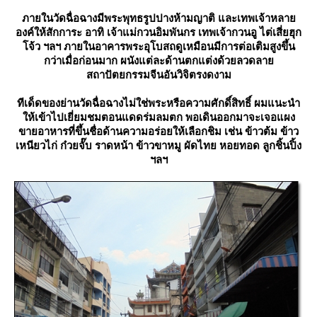
ภายในวัดฉื่อฉางมีพระพุทธรูปปางห้ามญาติ และเทพเจ้าหลา
องค์ให้สักการะ อาทิ เจ้าแม่กวนอิมพันกร เทพเจ้ากวนอู ไต่เสี่ยฮุก
จ้ว ฯลฯ ภายในอาคารพระอุโบสถดูเหมือนมีการต่อเติมสูงขึ้น
กว่าเมื่อก่อนมาก ผนังแต่ละด้านตกแต่งด้วยลวดลา
สถาปัตยกรรมจีนอันวิจิตรงดงาม
ทีเด็ดของย่านวัดฉื่อฉางไม่ใช่พระหรือความศักดิ์สิทธิ์ ผมแนะนำ
ห้เข้าไปเยี่ยมชมตอนแดดร่มลมตก พอเดินออกมาจะเจอแผง
ขายอาหารที่ขึ้นชื่อด้านความอร่อยให้เลือกชิม เช่น ข้าวต้ม ข้าว
เหนียวไก่ ก๋วยจั๊บ ราดหน้า ข้าวขาหมู ผัดไทย หอยทอด ลูกชิ้นปิ้ง
ฯลฯ