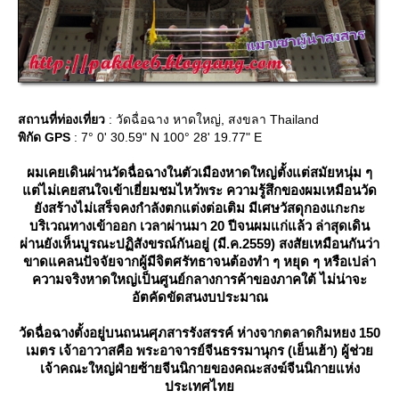
สถานที่ท่องเที่ยว
: วัดฉื่อฉาง หาดใหญ่, สงขลา Thailand
พิกัด GPS
: 7° 0' 30.59" N 100° 28' 19.77" E
ผมเคยเดินผ่านวัดฉื่อฉางในตัวเมืองหาดใหญ่ตั้งแต่สมัยหนุ่ม ๆ
ต่ไม่เคยสนใจเข้าเยี่ยมชมไหว้พระ ความรู้สึกของผมเหมือนวัด
ังสร้างไม่เสร็จคงกำลังตกแต่งต่อเติม มีเศษวัสดุกองแกะกะ
บริเวณทางเข้าออก เวลาผ่านมา 20 ปีจนผมแก่แล้ว ล่าสุดเดิน
ผ่านยังเห็นบูรณะปฏิสังขรณ์กันอยู่ (มี.ค.2559) สงสัยเหมือนกันว่า
ขาดแคลนปัจจัยจากผู้มีจิตศรัทธาจนต้องทำ ๆ หยุด ๆ หรือเปล่า
ความจริงหาดใหญ่เป็นศูนย์กลางการค้าของภาคใต้ ไม่น่าจะ
อัตคัดขัดสนงบประมาณ
วัดฉื่อฉางตั้งอยู่บนถนนศุภสารรังสรรค์ ห่างจากตลาดกิมหยง 150
เมตร เจ้าอาวาสคือ พระอาจารย์จีนธรรมานุกร (เย็นเฮ้า) ผู้ช่ว
เจ้าคณะใหญ่ฝ่ายซ้ายจีนนิกายของคณะสงฆ์จีนนิกายแห่ง
ประเทศไท