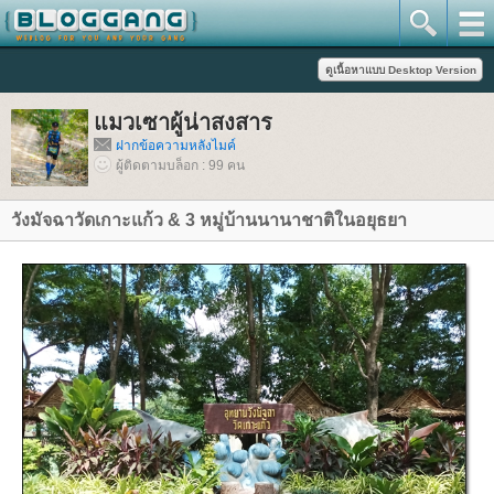
มวเซาผู้น่าสงสาร
ฝากข้อความหลังไมค์
ผู้ติดตามบล็อก : 99 คน
วังมัจฉาวัดเกาะแก้ว & 3 หมู่บ้านนานาชาติในอยุธยา