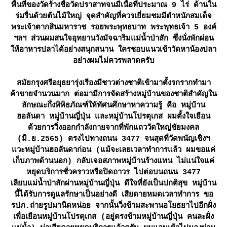
พื้นที่ของวัดร้างชื่อวัดปราสาทจนมีเนื้อที่ประมาณ 9 ไร่ ด้านใน
ร่มรื่นด้วยต้นไม้ใหญ่ จุดสำคัญที่ควรเยี่ยมชมมีตำหนักสมเด็จ
พระเจ้าตากสินมหาราช รอยพระพุทธบาท พระพุทธเจ้า 5 องค์
ฯลฯ ส่วนผมสนใจอุทยานวังมัจฉาริมแม่น้ำป่าสัก ซึ่งนั่งพักผ่อน
ห้อาหารปลาได้อย่างสนุกสนาน ใครชอบแนวเข้าวัดหาน้องปลา
อย่างผมไม่ควรพลาดครับ
สมัยกรุงศรีอยุธยารุ่งเรืองมีชาวต่างชาติเข้ามาตั้งรกรากทำมา
ค้าขายจำนวนมาก ต่อมามีการจัดสร้างหมู่บ้านของชาติสำคัญใน
ลักษณะกึ่งพิพิธภัณฑ์ให้ทัศนศึกษาหาความรู้ คือ หมู่บ้าน
ฮอลันดา หมู่บ้านญี่ปุ่น และหมู่บ้านโปรตุเกส ผมตั้งใจเยือน
ด้วยการวิ่งออกกำลังกายจากที่พักแถววัดใหญ่ชัยมงคล
(มิ.ย.2565) ตรงไปทางถนน 3477 จนสุดที่วัดพนัญเชิงฯ
วะหมู่บ้านฮอลันดาก่อน (แม้จะเลยเวลาทำการแล้ว ผมขอแค่
เก็บภาพด้านนอก) กลับเจอสภาพหมู่บ้านร้างแทน ไม่แน่ใจแค่
หยุดบริการชั่วคราวหรือปิดถาวร ไปต่อบนถนน 3477
เลียบแม่น้ำป่าสักผ่านหมู่บ้านญี่ปุ่น ดีใจที่ยังเป็นปกติสุข หมู่บ้าน
นี้ได้รับการดูแลรักษาเป็นอย่างดี เสียดายหมดเวลาทำการ ขอ
รปภ.ถ่ายรูปมานิดหน่อย จากนั้นวิ่งข้ามสะพานอโยธยาไปอีกฝั่ง
เพื่อเยือนหมู่บ้านโปรตุเกส (อยู่ตรงข้ามหมู่บ้านญี่ปุ่น คนละฝั่ง