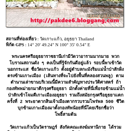
สถานที่ท่องเที่ยว
: วัดเกาะแก้ว, อยุธยา Thailand
พิกัด GPS
: 14° 20' 49.24" N 100° 35' 0.54" E
พระนครศรีอยุธยาราชธานีเก่ามีวัดวาอารามมากมาย พวก
บราณสถานดัง ๆ คงเป็นที่รู้จักกันดีอยู่แล้ว รอบนี้พาเข้าวัด
นอกกระแส ชื่อวัดเกาะแก้ว ตั้งอยู่ตำบลกะมังริมแม่น้ำป่าสักฝั่ง
ตรงข้ามเกาะเมือง (เส้นทางที่จะไปยังพื้นที่คลองสวนพลู) ตาม
ตำนานเล่าขานบริเวณนี้มีความสำคัญทางประวัติศาสตร์ ถ้า
กองทัพพม่ายกมาตีกรุงศรีอยุธยา มักตั้งค่ายที่นี่เพื่อรอข้ามแม่น้ำ
ป่าสักเข้าโจมตีเกาะเมืองอยุธยา รวมถึงสมัยกรุงศรีอยุธยาแตก
ครั้งที่ 2 พระยาตากสินเจ้าเมืองตากรวบรวมไพร่พล 500 ชีวิต
บุกข้ามเกาะเมืองมาตั้งกองทัพน้อยที่นี่โดยเรียกชื่อว่า
พธิ์สามต้น
วัดเกาะแก้วเป็นวัดราษฎร์ สังกัดคณะสงฆ์มหานิกาย ได้รวม