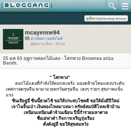
mcayenne94
ฝากข้อความหลังไมค์
ผู้ติดตามบล็อก : 36 คน
25 มค 63 ฤดูกาลดอกไม้แดง - โสกพวง Brownea ariza
Benth.
" โสกพวง"
ดอกไม้แดงที่กำลังให้ดอกสะพรั่ง มองคล้ายโคมแดงประดับ
เทศกาลตรุษจีน พามาอวยพรวันตรุษจีน
เฮงๆ รวยๆ สุขภาพแข็ง
รง
ซินเจียยู่อี่ ซินนี้ฮวดไช้ ขอให้ประสบโชคดี ขอให้มั่งมีปีใหม่
เจาไฉจิ้นเป่า เงินทองไหลมาเทมา ทรัพย์สมบัติไหลเข้าบ้าน
เหนียนเหนียนต้าจ้วนเฉียน ปีนี้ร่ำรวยมหาศาล
ซื่อเย่ฟาต๋า กิจการเจริญรุ่งเรือง
ตั่งตังยู่อี่ ขอให้สุขสมหวัง