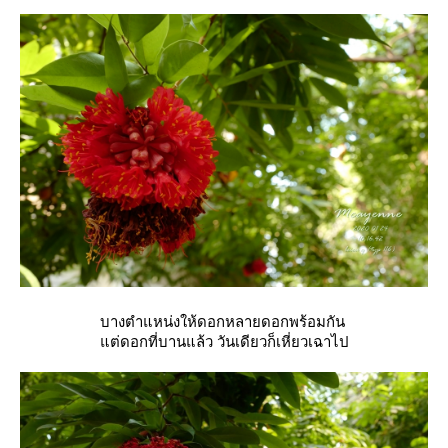
บางตำแหน่งให้ดอกหลายดอกพร้อมกัน
ต่ดอกที่บานแล้ว วันเดียวก็เหี่ยวเฉาไป