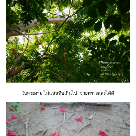
บสวยงาม ไม่แน่นทึบเกินไป ช่วยพรางแสงได้ดี