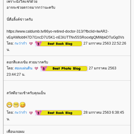
เพราะนั่งวิลแชร์ด้ว
อาจจะช่วยตรวจมากกว่านะครับ
นี่คือลิ้งค์ข่าวครับ
https://www.catdumb.tv/86yo-retired-doctor-313/?fbclid=IwAR2-
vEqAWIobtH7D7I1ncD7U5K1-nE3iUTTNv55SRooxtgQMWpkDTuGg0Vs
ดย:
กะว่าก๋า
27 มกราคม 2563 22:52:26
น.
ดอกสีแดงเข้ม สวยมากครับ
ดย:
สองแผ่นดิน
27 มกราคม 2563
23:44:27 น.
สวัสดียามเช้าครับคุณเย็น
ดย:
กะว่าก๋า
28 มกราคม 2563 6:38:45
น.
เพื่อนเจอผม