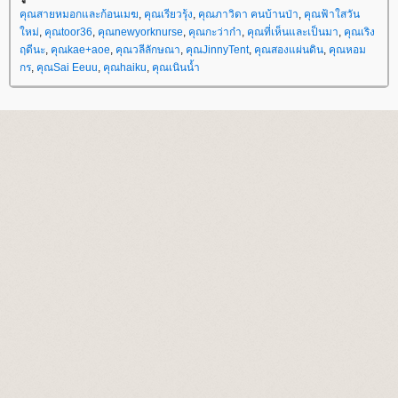
คุณสายหมอกและก้อนเมฆ
,
คุณเรียวรุ้ง
,
คุณภาวิดา คนบ้านป่า
,
คุณฟ้าใสวัน
หม่
,
คุณtoor36
,
คุณnewyorknurse
,
คุณกะว่าก๋า
,
คุณที่เห็นและเป็นมา
,
คุณเริง
ฤดีนะ
,
คุณkae+aoe
,
คุณวลีลักษณา
,
คุณJinnyTent
,
คุณสองแผ่นดิน
,
คุณหอม
กร
,
คุณSai Eeuu
,
คุณhaiku
,
คุณเนินน้ำ