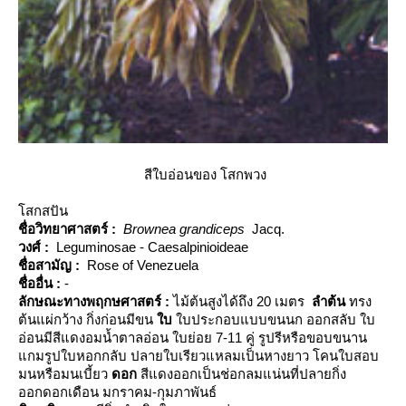
สีใบอ่อนของ โสกพวง
สกสปัน
ชื่อวิทยาศาสตร์ :
Brownea grandiceps
Jacq.
วงศ์ :
Leguminosae - Caesalpinioideae
ชื่อสามัญ :
Rose of Venezuela
ชื่ออื่น :
-
ลักษณะทางพฤกษศาสตร์
:
ไม้ต้นสูงได้ถึง 20 เมตร
ลำต้น
ทรง
ต้นแผ่กว้าง กิ่งก่อนมีขน
บ
บประกอบแบบขนนก ออกสลับ ใบ
อ่อนมีสีแดงอมน้ำตาลอ่อน ใบย่อย 7-11 คู่ รูปรีหรือขอบขนาน
กมรูปใบหอกกลับ ปลายใบเรียวแหลมเป็นหางยาว โคนใบสอบ
มนหรือมนเบี้ยว
ดอก
สีแดงออกเป็นช่อกลมแน่นที่ปลายกิ่ง
ออกดอกเดือน มกราคม-กุมภาพันธ์