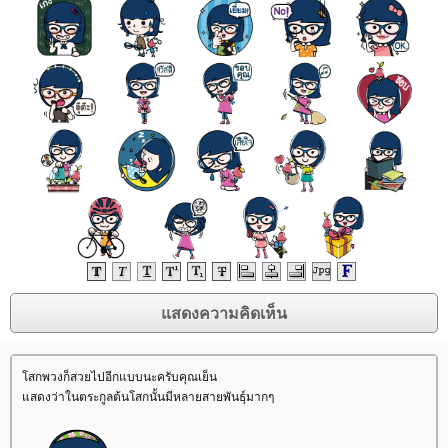
สกพวงก็สวยไปอีกแบบนะครับคุณเย็น
สดงว่าในตระกูลต้นโสกนั้นมีหลายสายพันธุ์มากๆ