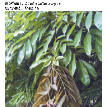
นิเวศวิทยา
:
มีถิ่นกำเนิดในเวเนซูเอล่า
ขยายพันธุ์
:
ด้วยเมล็ด