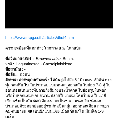
https://www.rspg.or.th/articles/df/df4.htm
ความเหมือนที่แตกต่าง โสกพวง และ โสกสปัน
ชื่อวิทยาศาสตร์ :
Brownea ariza
Benth.
วงศ์ :
Leguminosae - Caesalpinioideae
ชื่อสามัญ : -
ชื่ออื่น :
บัวตัน
ลักษณะทางพฤกษศาสตร์
:
ไม้ต้นสูงได้ถึง 5-10 เมตร
ลำต้น
ทรง
พุ่มกลมทึบ
บ
บประกอบแบบขนนก ออกสลับ ใบย่อย 7-8 คู่ ใบ
อ่อนห้อยเป็นพวงที่ปลายกิ่งสีม่วงประน้ำตาล ใบย่อยรูปใบหอก
หรือใบหอกแกมขอบขนาน ปลายใบแหลม โคนใบมน ใบแก่สี
เขียวเข้มเป็นมัน
ดอก
สีแดงออกเป็นช่อตามซอกใบ ช่อดอก
ประกอบด้วยดอกย่อยอยู่รวมกันเป็นกลุ่ม ออกดอกเดือน กรกฏา
คม-กันยายน
ผล
เป็นฝักแบนแข็ง เมื่อแก่แตกได้ มีเมล็ด 1-9
เมล็ด