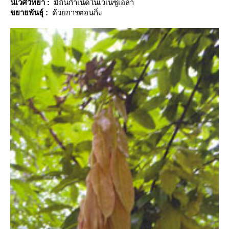
นิเวศวิทยา
:
มีถิ่นกำเนิดในเวเนซูเอล่า
ขยายพันธุ์
:
ด้วยการตอนกิ่ง