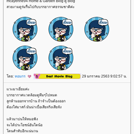
mcayenne94 Home & Garden Blog ดู Blog
สวยงามดูร่มรื่นไปกับบรรยากาศธรรมชาติค่ะ
ดย:
หอมกร
29 มกราคม 2563 9:02:57 น.
วะมาเยี่ยมค่ะ
บรรยากาศแวดล้อมดูทึมๆไปหมด
ลูกห้ามออกจากบ้าน ถ้าจำะป็นต้องออก
ต้องใส่มาสก์ มันน่าเบื่อเสียจริงเสียจัง
ล้วมาบ่นให้หมอฟัง
จะได้ประโยชน์อันใดน้อ
ดนสำทับอีกแน่นวน