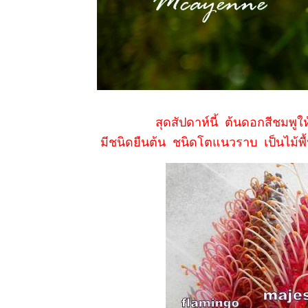
mallow
10 ธค 63 ขี้
ไก่ย่าน &
เครือตี่แต้ -
Mile a
minute &
Scarlet
morning
glory
7 ธค 63
สุดสัปดาห์นี้ ต้นดอกสีชมพูใ
Grevillea -
มีชนิดยืนต้น ชนิดโตแนวราบ เป็นไม้พื
Spider
flower
5 ธ.ค.63
ผ่นดินของ
พ่อ
3 ธค 63 @
วัดต้นเกว๋น
27 พย 63
ดงพันทิพย์
18 พย 63
เอื้องหมา
นาดอกชมพู