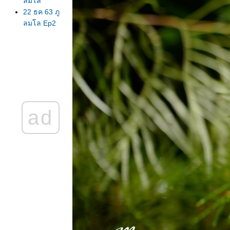
ลมโล
22 ธค 63 ภู
ลมโล Ep2
บ้านร่องกล้า
21 ธค 63
เพิ่งไปมา ภู
ลมโล ยังไม่
บานนะจ๊ะ
EP 1 ใบไม้
ดง
ad
19 ธค 63
ตามล่า
นางพญาเสือ
คร่ง
15 ธค 63
ตะพาบ 267
ปฐมวั
14 ธค 63
ครอบ
จักรวาล -
Country