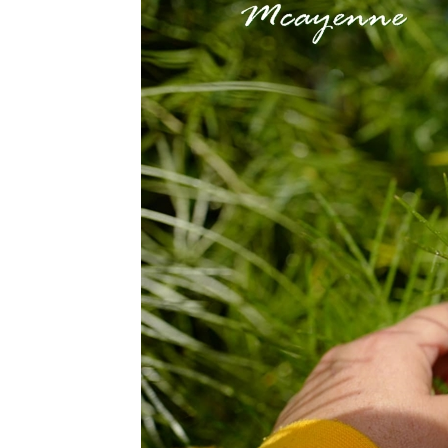
20 ตค 63 มี
ต่ดอกไม้
18 ตค 63
คอสมอส
17 ตค 63
ผีเสื้อและ
ดอกเข็ม
15 ตค 63
ดอกรวงผึ้ง
4 ตค 63
หลงเสน่ห์ผ้า
ไทย 2
17 กย 63 วัน
สารทไท
11 กย 63
ี่หุบเมือ
งกาญ
4 กย 63 หลง
เสน่ห์ผ้าไท
21 สค 63