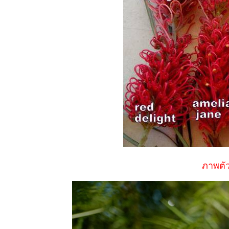
Costus
fissiligulatus
11 พย 63 ทุ่ง
ปรงทอง
2 พย 63
ตะพาบ 264
รงเรียน
ของหนู
31 ตค 63
ปีบ - Cork
Tree
28 ตค 63
เอื้องหมา
นาดอกชมพู
Costus
fissiligulatus
ภาพตัว
26 ตค 63
เราเที่ยวด้ว
กันสารพัน
ปัญหา
22 ตค 63
ทำสวน