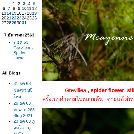
1
2
3
4
5
6
7
8
9
10
11
12
13
14
15
16
17
18
19
20
21
22
23
24
25
26
27
28
29
30
31
7 ธันวาคม 2563
7 ธค 63
Grevillea -
Spider
flower
All Blogs
31 ธค 63
Grevillea
,
spider flower
,
si
ของขวัญปี
หม่
ครั้งเน่าดำตายไปหลายต้น ตายแล้วก็หา
29 ธค 63
ตะพาบ 268
Blog 2021
23 ธค 63 ภู
ลมโล - ภู