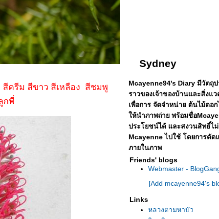
Sydney
Mcayenne94's Diary มีวัตถุประ
สีครีม สีขาว สีเหลือง สีชมพู
ราวของเจ้าของบ้านและสิ่งแว
ลูกพี่
เพื่อการ จัดจำหน่าย ต้นไม้ดอกไ
ห้นำภาพถ่าย พร้อมชื่อMcayen
ประโยชน์ได้
ละสงวนสิทธิ์ไม
Mcayenne ไปใช้ โดยการดัดแป
ภายในภาพ
Friends' blogs
Webmaster - BlogGan
[Add mcayenne94's blo
Links
หลวงตามหาบัว