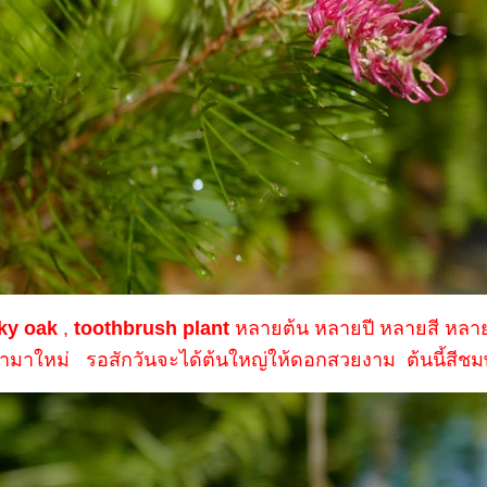
lky oak
,
toothbrush plant
หลายต้น หลายปี หลายสี หลายช
มาใหม่ รอสักวันจะได้ต้นใหญ่ให้ดอกสวยงาม ต้นนี้สีชมพ