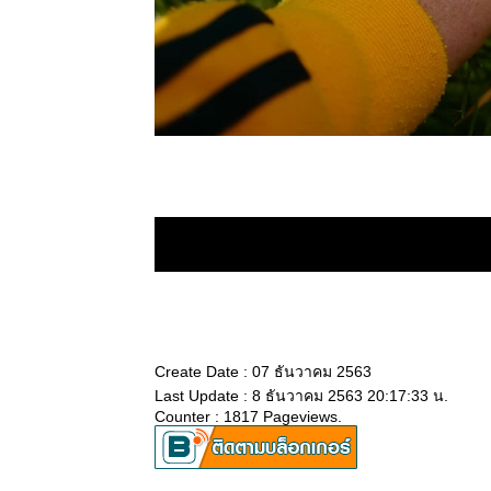
ปลงผัก
12 สค 63
วันแม่
4 สค 63
ตะพาบ 258
- สดชื่น
29 กค 63
กระเจียว
28 กค 63
วันพระกับ
ความรัก
23 กค 63 วิถี
เกษตรกร 5
11 กค 63 วัด
สมเด็จภูเรือ
Create Date : 07 ธันวาคม 2563
มิ่งเมือง
Last Update : 8 ธันวาคม 2563 20:17:33 น.
30 มิย 63
Counter : 1817 Pageviews.
อันเนื่องมา
จากการป่ว
4 - สาเหตุ