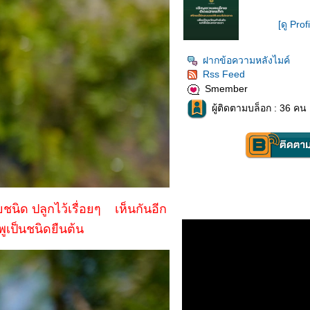
[ดู Prof
ฝากข้อความหลังไมค์
Rss Feed
Smember
ผู้ติดตามบล็อก : 36 คน 
นิด ปลูกไว้เรื่อยๆ เห็นกันอีก
ูเป็นชนิดยืนต้น