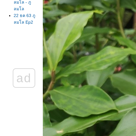
ลมโล - ภู
ลมโล
22 ธค 63 ภู
ลมโล Ep2
บ้านร่องกล้า
21 ธค 63
เพิ่งไปมา ภู
ลมโล ยังไม่
บานนะจ๊ะ
EP 1 ใบไม้
ดง
ad
19 ธค 63
ตามล่า
นางพญาเสือ
คร่ง
15 ธค 63
ตะพาบ 267
ปฐมวั
14 ธค 63
ครอบ
จักรวาล -