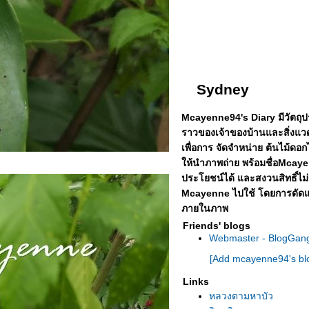
Sydney
Mcayenne94's Diary มีวัตถุประ
ราวของเจ้าของบ้านและสิ่งแว
เพื่อการ จัดจำหน่าย ต้นไม้ดอกไ
ห้นำภาพถ่าย พร้อมชื่อMcayen
ประโยชน์ได้
ละสงวนสิทธิ์ไม
Mcayenne ไปใช้ โดยการดัดแป
ภายในภาพ
Friends' blogs
Webmaster - BlogGan
[Add mcayenne94's blo
Links
หลวงตามหาบัว