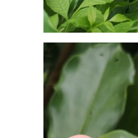
22 ตค 63
ทำสวน
20 ตค 63 มี
ต่ดอกไม้
18 ตค 63
คอสมอส
17 ตค 63
ผีเสื้อและ
ดอกเข็ม
15 ตค 63
ดอกรวงผึ้ง
4 ตค 63
หลงเสน่ห์ผ้า
ไทย 2
17 กย 63 วัน
สารทไท
11 กย 63
ี่หุบเมือ
งกาญ
4 กย 63 หลง
เสน่ห์ผ้าไท