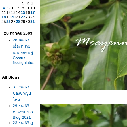
1
2
3
4
5
6
7
8
9
10
11
12
13
14
15
16
17
18
19
20
21
22
23
24
25
26
27
28
29
30
31
28 ตุลาคม 2563
28 ตค 63
เอื้องหมา
นาดอกชมพู
Costus
fissiligulatus
All Blogs
31 ธค 63
ของขวัญปี
หม่
29 ธค 63
ตะพาบ 268
Blog 2021
23 ธค 63 ภู