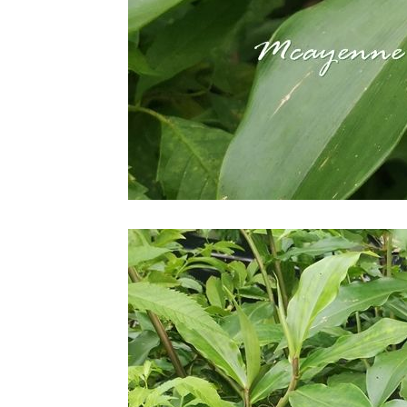
Country
mallow
10 ธค 63 ขี้
ไก่ย่าน &
เครือตี่แต้ -
Mile a
minute &
Scarlet
morning
glory
7 ธค 63
Grevillea -
Spider
flower
5 ธ.ค.63
ผ่นดินของ
พ่อ
3 ธค 63 @
วัดต้นเกว๋น
27 พย 63
ดงพันทิพย์
18 พย 63
เอื้องหมา