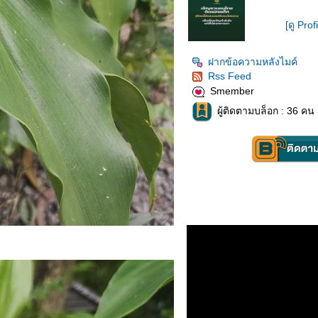
[ดู Prof
ฝากข้อความหลังไมค์
Rss Feed
Smember
ผู้ติดตามบล็อก : 36 คน 