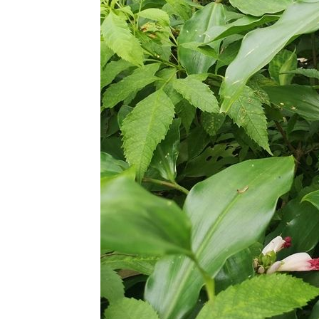
นาดอกชมพู
Costus
fissiligulatus
11 พย 63 ทุ่ง
ปรงทอง
2 พย 63
ตะพาบ 264
รงเรียน
ของหนู
31 ตค 63
ปีบ - Cork
Tree
28 ตค 63
เอื้องหมา
นาดอกชมพู
Costus
fissiligulatus
26 ตค 63
เราเที่ยวด้ว
กันสารพัน
ปัญหา