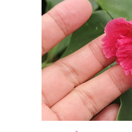
21 สค 63
ปลงผัก
12 สค 63
วันแม่
4 สค 63
ตะพาบ 258
- สดชื่น
29 กค 63
กระเจียว
28 กค 63
วันพระกับ
ความรัก
23 กค 63 วิถี
เกษตรกร 5
11 กค 63 วัด
สมเด็จภูเรือ
มิ่งเมือง
30 มิย 63
อันเนื่องมา
จากการป่ว