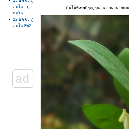
23 ธค 63 ภู
ลมโล - ภู
ต้นไม้ที่เคยดีๆอยู่ๆออกดอกมามากและต้นหงิก
ลมโล
22 ธค 63 ภู
ลมโล Ep2
บ้านร่องกล้า
21 ธค 63
เพิ่งไปมา ภู
ลมโล ยังไม่
บานนะจ๊ะ
EP 1 ใบไม้
ดง
ad
19 ธค 63
ตามล่า
นางพญาเสือ
คร่ง
15 ธค 63
ตะพาบ 267
ปฐมวั
14 ธค 63
ครอบ