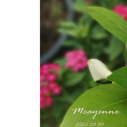
เสน่ห์ผ้าไท
21 สค 63
ปลงผัก
12 สค 63
วันแม่
4 สค 63
ตะพาบ 258
- สดชื่น
29 กค 63
กระเจียว
28 กค 63
วันพระกับ
ความรัก
23 กค 63 วิถี
เกษตรกร 5
11 กค 63 วัด
สมเด็จภูเรือ
มิ่งเมือง
30 มิย 63
อันเนื่องมา