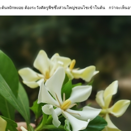
หงอย ต้องระวังศัตรูพืชซึ่งส่วนใหญ่ชอนไชเข้าในต้น กว่าจะเห็นอา