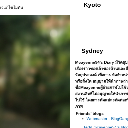
Kyoto
จแก้ไขไม่ทัน
Sydney
Mcayenne94's Diary มีวัตถุปร
เรื่องราวของเจ้าของบ้านและส
วัตถุประสงค์ เพื่อการ จัดจำหน่
หรือสิ่งใด
อนุญาตให้นำภาพถ่า
ชื่อMcayenneผู้ถ่ายภาพไปใช้
สงวนสิทธิ์ไม่อนุญาตให้นำภา
ไปใช้ โดยการดัดแปลงตัดต่อห
ภาพ
Friends' blogs
Webmaster - BlogGan
[Add mcayenne94's blog