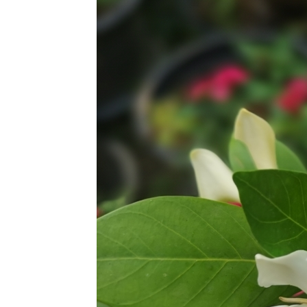
เอื้องหมา
นาดอกชมพู
Costus
fissiligulatus
11 พย 63 ทุ่ง
ปรงทอง
2 พย 63
ตะพาบ 264
รงเรียน
ของหนู
31 ตค 63
ปีบ - Cork
Tree
28 ตค 63
เอื้องหมา
นาดอกชมพู
Costus
fissiligulatus
26 ตค 63
เราเที่ยวด้ว
กันสารพัน
ปัญหา