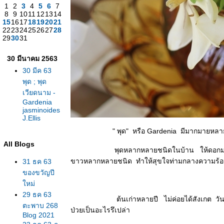
1
2
3
4
5
6
7
8
9
10
11
12
13
14
15
16
17
18
19
20
21
22
23
24
25
26
27
28
29
30
31
30 มีนาคม 2563
30 มีค 63
พุด ; พุด
เวียดนาม -
Gardenia
jasminoides
J.Ellis
" พุด" หรือ Gardenia มีมากมายหลายสปีชีส์ ถ้
All Blogs
พุดหลากหลายชนิดในบ้าน ให้ดอกมาประปราย เช
ขาวหลากหลายชนิด ทำให้สุขใจท่ามกลางความร้อน
31 ธค 63
ของขวัญปี
หม่
29 ธค 63
ต้นเก่าหลายปี ไม่ค่อยได้สังเกต วันนี้เห็นใ
ตะพาบ 268
ป่วยเป็นอะไรรึเปล่า
Blog 2021