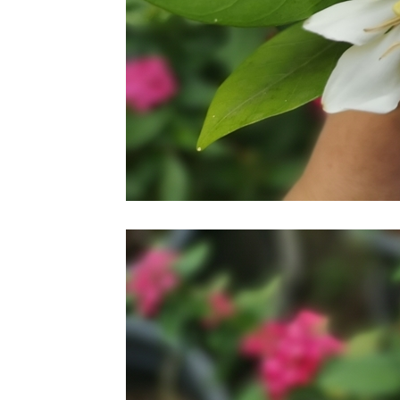
22 ตค 63
ทำสวน
20 ตค 63 มี
ต่ดอกไม้
18 ตค 63
คอสมอส
17 ตค 63
ผีเสื้อและ
ดอกเข็ม
15 ตค 63
ดอกรวงผึ้ง
4 ตค 63
หลงเสน่ห์ผ้า
ไทย 2
17 กย 63 วัน
สารทไท
11 กย 63
ี่หุบเมือ
งกาญ
4 กย 63 หลง