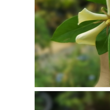
จักรวาล -
Country
mallow
10 ธค 63 ขี้
ไก่ย่าน &
เครือตี่แต้ -
Mile a
minute &
Scarlet
morning
glory
7 ธค 63
Grevillea -
Spider
flower
5 ธ.ค.63
ผ่นดินของ
พ่อ
3 ธค 63 @
วัดต้นเกว๋น
27 พย 63
ดงพันทิพย์
18 พย 63