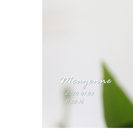
fissiligulatus
11 พย 63 ทุ่ง
ปรงทอง
2 พย 63
ตะพาบ 264
รงเรียน
ของหนู
31 ตค 63
ปีบ - Cork
Tree
28 ตค 63
เอื้องหมา
นาดอกชมพู
Costus
fissiligulatus
26 ตค 63
เราเที่ยวด้ว
กันสารพัน
ปัญหา
22 ตค 63
ทำสวน
20 ตค 63 มี