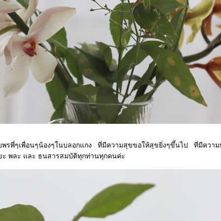
ื่อนๆน้องๆในบลอกแกง ที่มีความสุขขอให้สุขยิ่งๆขึ้นไป ที่มีความทุ
ุขะ พละ และ ธนสารสมบัติทุกท่านทุกคนค่ะ