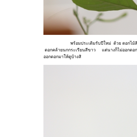
ไก่ย่าน &
เครือตี่แต้ -
Mile a
minute &
Scarlet
morning
glory
พร้อมประเดิมรับปีใหม่ ด้วย ดอกไม้สิริมงคล
7 ธค 63
ดอกคล้ายนกกระเรียนสีขาว แต่นางก็ไม่ออกดอกม
Grevillea -
Spider
ออกดอกมาให้ดูบ้างสิ
flower
5 ธ.ค.63
ผ่นดินของ
พ่อ
3 ธค 63 @
วัดต้นเกว๋น
27 พย 63
ดงพันทิพย์
18 พย 63
เอื้องหมา
นาดอกชมพู
Costus