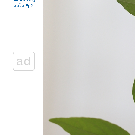
ลมโล Ep2
บ้านร่องกล้า
21 ธค 63
เพิ่งไปมา ภู
ลมโล ยังไม่
บานนะจ๊ะ
EP 1 ใบไม้
ดง
ad
19 ธค 63
ตามล่า
นางพญาเสือ
คร่ง
15 ธค 63
ตะพาบ 267
ปฐมวั
14 ธค 63
ครอบ
จักรวาล -
Country
mallow
10 ธค 63 ขี้