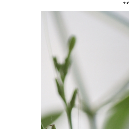
วัน
ต่ดอกไม้
18 ตค 63
คอสมอส
17 ตค 63
ผีเสื้อและ
ดอกเข็ม
15 ตค 63
ดอกรวงผึ้ง
4 ตค 63
หลงเสน่ห์ผ้า
ไทย 2
17 กย 63 วัน
สารทไท
11 กย 63
ี่หุบเมือ
งกาญ
4 กย 63 หลง
เสน่ห์ผ้าไท
21 สค 63
ปลงผัก