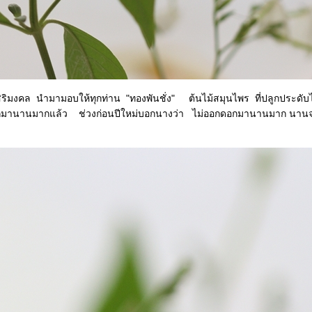
 นำมามอบให้ทุกท่าน "ทองพันชั่ง" ต้นไม้สมุนไพร ที่ปลูกประดับไว้
านานมากแล้ว ช่วงก่อนปีใหม่บอกนางว่า ไม่ออกดอกมานานมาก นานจนลืมว