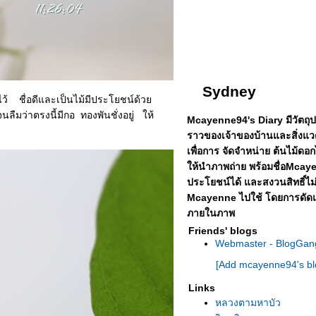
Sydney
 ชื่อดีและเป็นไม้มีประโยชน์ด้ว
่าตรงนี้มีกอ ทองพันชั่งอยู่ ให้
Mcayenne94's Diary มีวัตถุประ
ราวของเจ้าของบ้านและสิ่งแ
เพื่อการ จัดจำหน่าย ต้นไม้ดอกไ
ห้นำภาพถ่าย พร้อมชื่อMcaye
ประโยชน์ได้
ละสงวนสิทธิ์ไ
Mcayenne ไปใช้ โดยการดัดแป
ภายในภาพ
Friends' blogs
Webmaster - BlogGan
[Add mcayenne94's bl
Links
หลวงตามหาบัว