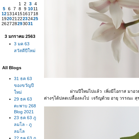
1
2
3
4
5
6
7
8
9
10
11
12
13
14
15
16
17
18
19
20
21
22
23
24
25
26
27
28
29
30
31
3 มกราคม 2563
3 มค 63
สวัสดีปีใหม่
All Blogs
31 ธค 63
ของขวัญปี
ผ่านปีใหม่ไปแล้ว เพิ่งมีโอกาส มาอวยพรพี่ๆเพ
หม่
ต่างๆได้ปลดเปลื้องลงไป เจริญด้วย อายุ วรรณะ ส
29 ธค 63
ตะพาบ 268
Blog 2021
23 ธค 63 ภู
ลมโล - ภู
ลมโล
22 ธค 63 ภู