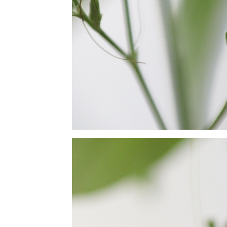
12 สค 63
วันแม่
4 สค 63
ตะพาบ 258
- สดชื่น
29 กค 63
กระเจียว
28 กค 63
วันพระกับ
ความรัก
23 กค 63 วิถี
เกษตรกร 5
11 กค 63 วัด
สมเด็จภูเรือ
มิ่งเมือง
30 มิย 63
อันเนื่องมา
จากการป่ว
4 - สาเหตุ
25 มิย 63
ตะพาบ 255-