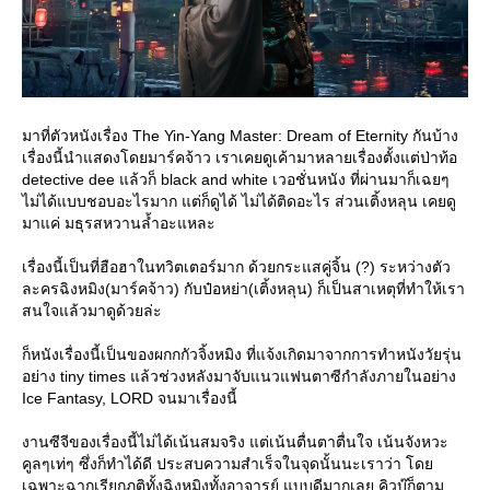
มาที่ตัวหนังเรื่อง The Yin-Yang Master: Dream of Eternity กันบ้าง
เรื่องนี้นำแสดงโดยมาร์คจ้าว เราเคยดูเค้ามาหลายเรื่องตั้งแต่ป่าท้อ
detective dee แล้วก็ black and white เวอชั่นหนัง ที่ผ่านมาก็เฉยๆ
ไม่ได้แบบชอบอะไรมาก แต่ก็ดูได้ ไม่ได้ติดอะไร ส่วนเติ้งหลุน เคยดู
มาแค่ มธุรสหวานล้ำอะแหละ
เรื่องนี้เป็นที่ฮือฮาในทวิตเตอร์มาก ด้วยกระแสคู่จิ้น (?) ระหว่างตัว
ละครฉิงหมิง(มาร์คจ้าว) กับป๋อหย่า(เติ้งหลุน) ก็เป็นสาเหตุที่ทำให้เรา
สนใจแล้วมาดูด้วยล่ะ
ก็หนังเรื่องนี้เป็นของผกกกัวจิ้งหมิง ที่แจ้งเกิดมาจากการทำหนังวัยรุ่น
อย่าง tiny times แล้วช่วงหลังมาจับแนวแฟนตาซีกำลังภายในอย่าง
Ice Fantasy, LORD จนมาเรื่องนี้
งานซีจีของเรื่องนี้ไม่ได้เน้นสมจริง แต่เน้นตื่นตาตื่นใจ เน้นจังหวะ
คูลๆเท่ๆ ซึ่งก็ทำได้ดี ประสบความสำเร็จในจุดนั้นนะเราว่า โด
เฉพาะฉากเรียกภูติทั้งฉิงหมิงทั้งอาจารย์ แบบดีมากเลย คิวบู๊ก็ตาม