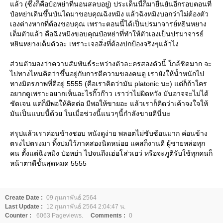
ล้ว (ซึ่งก็คือป๋อหย่าที่นอนสลบอยู่) ประเด็นนี้ก็มายืนยันอีกรอบตอนที่
ป๋อหย่าเดินขึ้นบันไดมาขอบคุณฉิงหมิง แล้วฉิงหมิงบอกว่าไม่ต้องตัว
เองต่างหากที่ต้องขอบคุณ เพราะตอนนี้ได้เป็นปรมาจารย์หยินหยาง
เต็มตัวแล้ว คือฉิงหมิงขอบคุณป๋อหย่าที่ทำให้ตัวเองเป็นปรมาจารย์
หยินหยางเต็มตัวอะ เพราะเจอสิ่งที่ต้องปกป้องจริงๆแล้วไง
ส่วนตัวมองว่าความสัมพันธ์ระหว่างตัวละครสองตัวนี้ ใกล้ชิดมาก จะ
ไปทางไหนคิดว่าขึ้นอยู่กับการตีความของคนดู เรายังให้น้ำหนักไป
ทางมิตรภาพที่ดีอยู่ 5555 (คือเราคิดว่ามัน platonic นะ) แต่ก็ถ้าใคร
อยากดูเพราะอยากเห็นอะไรกิ๊วก๊าว เราว่าไม่ผิดหวัง มันอาจจะไม่ได้
ชัดเจน แต่ก็มีพอให้คิดต่อ มีพอให้ขายอะ แล้วเราก็คิดว่าเค้าจงใจให้
มันเป็นแบบนี้ด้วย ในเมื่อช่วงนี้แนวๆนี้กำลังขายดีนี่นะ
สรุปแล้วเราค่อนข้างชอบ หนังดูง่าย พลอตไม่ซับซ้อนมาก ค่อนข้าง
ตรงไปตรงมา ทิ้งปมไว้ภาคสองนิดหน่อย แคสก็งานดี ผู้ชายหล่อทุก
คน ตั้งแต่ฉิงหมิง ป๋อหย่า ไปจนถึงเฮ่อโส่วเยว่ หรือจะภูติรับใช้ทุกคนก็
หน้าตาดีขั้นสุดหมด 5555
Create Date :
09 กุมภาพันธ์ 2564
Last Update :
12 กุมภาพันธ์ 2564 2:04:47 น.
Counter :
6063 Pageviews.
Comments :
0