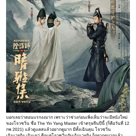
บอกเลยว่าตอนแรกงงมาก เพราะว่าช่วงก่อนเพิ่งเห็นว่าจะมีหนังใหม่
ของโจวซวิ่น ชื่อ The Yin Yang Master เข้าตรุษจีนปีนี้ (ก็คือวันที่ 12
กพ 2021) แล้วดูแคสแล้วอยากดูมาก มีทั้งเฉินคุน โจวซวิ่น
เฉินเวยถิง เฉินเยว่ คือแค่โจวซวิ่นกับเฉินเวยถิง ก็อยากดูมากแล้ว