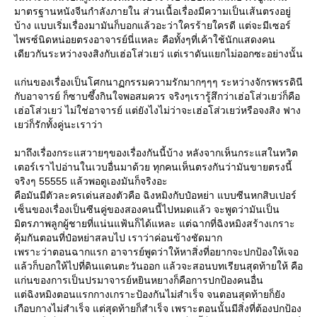
มาตรฐานหนังจีนกำลังภายใน ส่วนเนื้อเรื่องมีความเป็นเส้นตรงอยู่
บ้าง แบบเริ่มเรื่องมามันก็บอกแล้วอะว่าใครร้ายใครดี แต่จะมีเซอร์
ไพรซ์นิดหน่อยตรงอาจารย์นี่แหละ คือทั้งๆที่เค้าใช้นักแสดงคน
เดียวกันระหว่างจงสิงกับเฮ่อโส่วเยว่ แต่เราดันแยกไม่ออกซะอย่างนั้น
ก่นของเรื่องเป็นโศกนาฏกรรมความรักมากๆๆๆ ระหว่างจักรพรรดินี
กับอาจารย์ ก็ซาบซึ้งกินใจพอสมควร จริงๆเรารู้สึกว่าเฮ่อโส่วเยว่ก็คือ
เฮ่อโส่วเยว่ ไม่ใช่อาจารย์ แต่ยังไงไม่ว่าจะเฮ่อโส่วเยว่หรือจงสิง ฟาง
เยว่ก็รักทั้งคู่นะเราว่า
มาถึงเรื่องกระแสวายๆของเรื่องกันนี้บ้าง หลังจากเห็นกระแสในทวิต
เตอร์เราไปอ่านในเวบอื่นมาด้วย ทุกคนเห็นตรงกันว่ามันขายตรงนี้
จริงๆ 55555 แล้วพอดูเองมันก็จริงอะ
คือมันมีตัวละครเด่นสองตัวคือ ฉิงหมิงกับป๋อหย่า แบบซีนหกสิบเปอร์
เซ็นของเรื่องเป็นซีนคู่ของสองคนนี้ไปหมดแล้ว จะพูดว่ามันเป็น
มิตรภาพลูกผู้ชายที่แน่นแฟ้นก็ได้แหละ แต่ฉากที่ฉิงหมิงสร้างเกราะ
คุ้มกันตอนที่ป๋อหย่าสลบไป เราว่าค่อนข้างชัดมาก
เพราะว่าตอนฉากแรก อาจารย์พูดว่าให้หาสิ่งที่อยากจะปกป้องให้เจอ
ล้วก็บอกให้ไปที่ดินแดนตะวันออก แล้วจะสอนบทเรียนสุดท้ายให้ คือ
ก่นของการเป็นปรมาจารย์หยินหยางก็คือการปกป้องคนอื่น
ต่ฉิงหมิงตอนแรกกางเกราะป้องกันไม่สำเร็จ จนตอนสุดท้ายก็ยัง
เกือบกางไม่สำเร็จ แต่สุดท้ายก็สำเร็จ เพราะตอนนั้นมีสิ่งที่ต้องปกป้อง