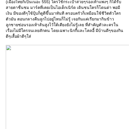
(เมืองไทยก็เป็นเนอะ 555) ใครใช้กระเป๋าสวยๆรองเท้าแพงๆ ก็ได้รับ
สายตาชื่นชม มาร์คที่เคยเป็นไอเด็กเนิร์ด เดินชนใครก็โดนด่า พอมี
เงิน มีของดีๆใช้ปุ้บก็ดูดีขึ้นมาทันที ครอบครัวก็เหมือนใช้ชีวิตตัวใคร
ตัวมัน ตอนกลางคืนลูกไปอยู่ไหนก็ไม่รู้ เจอกันแค่เรียกมากินข้าว
ลูกชายซ่อนรองเท้าส้นสูงไว้ใต้เตียงยังไม่รู้เลย ที่สำคัญตัวละครใน
เรื่องไม่มีใครจนเลยสักคน โดยเฉพาะนิกกี้และโคลอี้ มีบ้านดีๆของกิน
ดีๆเสื้อผ้าดีๆใส่