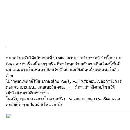
ขนาดโดนจับได้แล้วตอนที่ Vanity Fair มาให้สัมภาษณ์ นิกกี้และแม่
ังดูเฉยๆกับเรื่องนี้มากๆ หรือ ที่มาร์คพูดว่า หลังจากเกิดเรื่องนี้ขึ้นมี
คนแอดเฟรนในเฟสมาเกือบ 800 คน แถมยังมีคนตั้งแฟนเพจให้อีก
ด้ว
ไม่ว่าตอนที่นิกกี้ให้สัมภาษณ์กับ Vanity Fair หรือตอนไปออกรายการ
ตอนจบ เธอแบบ...สตอเบอรี่สุดๆอ่ะ =_= มีการฝากฝังเวบไซต์ให้
เข้าไปติดตามอีกต่างหาก
คลอี้ทุกๆฉากของการไปศาลหรือการออกมาจากคุก เธอเริศเลอออ
ตลอดดด ชุดเป้ะหน้าเป้ะแว่นเป้ะ