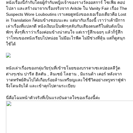
หนังเรื่องนี้กำกับโดยผู้กำกับหญิงเจ้าของรางวัลออสการ์ โซเฟีย คอป
ปลา และสร้างมาจากเรื่องจริงจาก Aritcle ใน Vanity Fair เรื่อง The
Suspects Wore Louboutins เราเคยดูหนังของเธอเรื่องเดียวคือ Lost
in Translation ก็ค่อนข้างชอบนะคะ แต่มากับเรื่องนี้ เราว่าเค้ามีการ
เล่าเรื่องที่แปลกดี หนังเงียบเป็นพักๆสลับกับเสียงดนตรีในผับดังเป็น
พักๆ ทั้งๆที่เราว่าเรื่องค่อนข้างน่าสนใจ แต่เรารู้สึกเฉยๆ แล้วก็รู้สึก
ว่าโทนของหนังเรียบไปหน่อย ไม่มีอะไรพีค ไม่มีช่วงที่ลุ้น แต่ก็ดูสนุก
ช้ได้
หนังเล่าเรื่องของกลุ่มวัยรุ่นที่เข้าขโมยของบรรดาเซเลปฮอลลีวู้ด
ต่างๆเช่น ปารีส ฮิลตัน , ลินเซย์ โลฮาน , มิแรนด้า เคอร์ หลังจาก
วาดทรัพย์สินไปได้เกือบร้อยล้านเหรียญและใช้ชีวิตอย่างหรูหราฟู่ฟ่า
จึงโดนจับได้ และเข้าคุกไปตามระเบียบ
นี่คือโฉมหน้าตัวจริงที่เป็นแรงบันดาลใจของเรื่องนี้ค่ะ