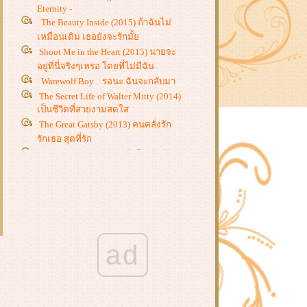
Eternity -
The Beauty Inside (2015) ถ้าฉันไม่
เหมือนเดิม เธอยังจะรักมั้
Shoot Me in the Heart (2015) นายจะ
อยู่ที่นี่จริงๆเหรอ โดยที่ไม่มีฉัน
Warewolf Boy ...รอนะ ฉันจะกลับมา
The Secret Life of Walter Mitty (2014)
เป็นชีวิตที่สวยงามสดใส
The Great Gatsby (2013) คนคลั่งรัก
รักเธอ สุดที่รัก
The Bling Ring (2013) วัยร้ายวัยลัก
A Beautiful Mind
Lorenzo's Oil.., Don't give up while
you are still breathing.
Bridge to Terabithia (2007)
V for Vendetta : God is in the rain
Eat Pray Love : อิ่มมนต์รัก
ad
ความสุขของกะทิ : จากซีไรซ์มาสู่
จอภาพยนตร์
The Vow (2012) , To love and to be
loved
The Iron Lady(2012) , Don't ever