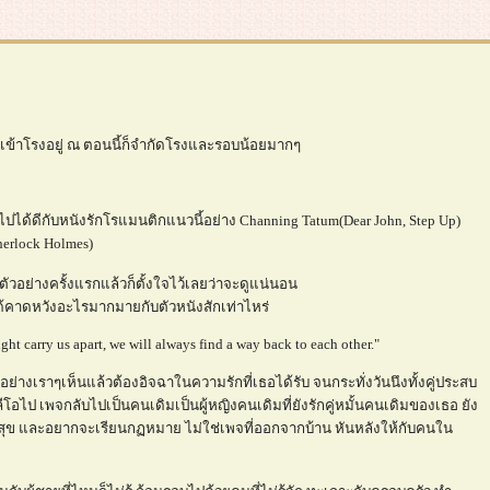
ที่เข้าโรงอยู่ ณ ตอนนี้ก็จำกัดโรงและรอบน้อยมากๆ
จะไปได้ดีกับหนังรักโรแมนติกแนวนี้อย่าง Channing Tatum(Dear John, Step Up)
herlock Holmes)
นตัวอย่างครั้งแรกแล้วก็ตั้งใจไว้เลยว่าจะดูแน่นอน
่ได้คาดหวังอะไรมากมายกับตัวหนังสักเท่าไหร่
ht carry us apart, we will always find a way back to each other."
ูอย่างเราๆเห็นแล้วต้องอิจฉาในความรักที่เธอได้รับ จนกระทั่งวันนึงทั้งคู่ประสบ
ีโอไป เพจกลับไปเป็นคนเดิมเป็นผู้หญิงคนเดิมที่ยังรักคู่หมั้นคนเดิมของเธอ ยัง
สุข และอยากจะเรียนกฏหมาย ไม่ใช่เพจที่ออกจากบ้าน หันหลังให้กับคนใน