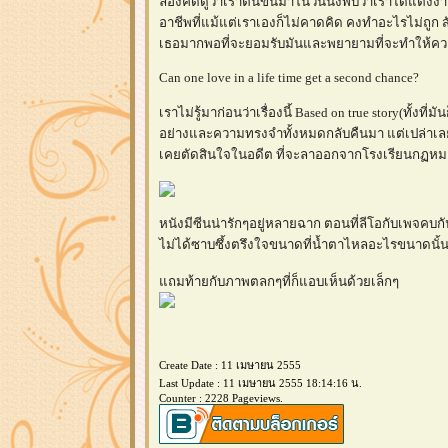
ลองคิดดูว่าเราตื่นขึ้นมาในวันนึงพบว่าเราได้แต่งงาน
อาชีพที่แม้แต่เราเองก็ไม่คาดคิด คงทำอะไรไม่ถูก สั
เธอมากพอที่จะยอมรับมันและพยายามที่จะทำให้คว
Can one love in a life time get a second chance?
เราไม่รู้มาก่อนว่าเรื่องนี้ Based on true story(ทั้ง
อย่างและความทรงจำทั้งหมดกลับคืนมา แต่เปล่าเลย ม
เคยตัดสินใจในอดีต ที่จะลาออกจากโรงเรียนกฏหมาย แ
หนังมีซีนน่ารักๆอยู่หลายฉาก ตอนที่ลีโอกับเพจคบ
ไม่ได้ซาบซึ้งตรึงใจขนาดที่น้ำตาไหลอะไรขนาดนั้น แต
ถมท้ายกับภาพตลกๆที่ก็แอบเห็นด้วยเล็กๆ
Create Date : 11 เมษายน 2555
Last Update : 11 เมษายน 2555 18:14:16 น.
Counter : 2228 Pageviews.