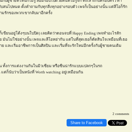
กับผู้ชายที่ไหนก็ไม่รู้ ล้อมรอบไปด้วยคนที่ไม่รู้จัก ทะเลาะกับครอบครัว ทำ
บสนไปหมด ตั้งคำถามกับทุกสิ่งทุกอย่างรอบตัว เพจก็เป็นอย่างนั้น แต่ลีโอก็รัก
ามรักของพวกเขากลับมาอีกครั้ง
ที่มันก็เขียนอยู่โต้งๆบนใบปิด) เลยคิดว่าตอนจบที่ Happy Ending เพจทำอะไรสัก
ันไม่ใช่อย่างนั้น เพจและลีโอหย่ากัน แต่ในที่สุดเธอก็ตัดสินใจเหมือนที่เธอ
ละเริ่มอาชีพการเป็นศิลปิน และเริ่มที่จะรักใหม่อีกครั้งกับผู้ชายคนเดิม
กัน ทั้งการแต่งงานกันในมิวเซียม หรือซีนน่ารักแบบแปลกๆในรถ
่ก็นับว่าเป็นหนังที่ Worth watching อยู่เหมือนกัน
2 comments
Share to Facebook