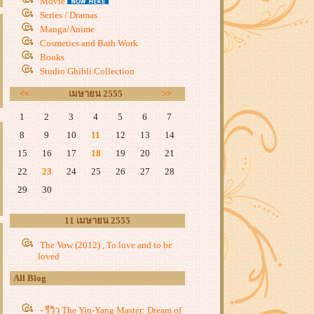
Movie
Series / Dramas
Manga/Anime
Cosmetics and Bath Work
Books
Studio Ghibli Collection
<<
เมษายน 2555
>>
1
2
3
4
5
6
7
8
9
10
11
12
13
14
15
16
17
18
19
20
21
22
23
24
25
26
27
28
29
30
11 เมษายน 2555
The Vow (2012) , To love and to be
loved
All Blog
- รีวิว The Yin-Yang Master: Dream of