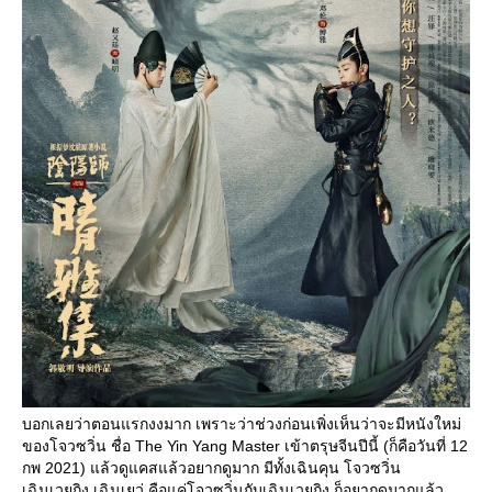
บอกเลยว่าตอนแรกงงมาก เพราะว่าช่วงก่อนเพิ่งเห็นว่าจะมีหนังใหม่
ของโจวซวิ่น ชื่อ The Yin Yang Master เข้าตรุษจีนปีนี้ (ก็คือวันที่ 12
กพ 2021) แล้วดูแคสแล้วอยากดูมาก มีทั้งเฉินคุน โจวซวิ่น
เฉินเวยถิง เฉินเยว่ คือแค่โจวซวิ่นกับเฉินเวยถิง ก็อยากดูมากแล้ว