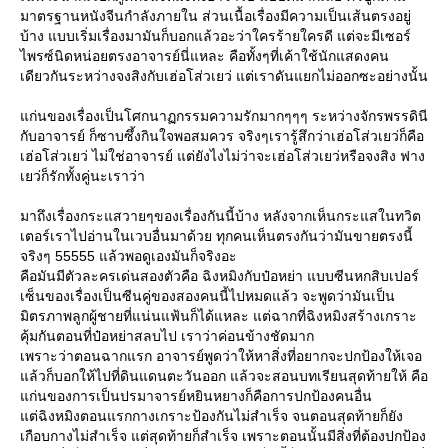
มาตรฐานหนังจีนกำลังภายใน ส่วนเนื้อเรื่องมีความเป็นเส้นตรงอยู่
บ้าง แบบเริ่มเรื่องมามันก็บอกแล้วอะว่าใครร้ายใครดี แต่จะมีเซอร์
ไพรซ์นิดหน่อยตรงอาจารย์นี่แหละ คือทั้งๆที่เค้าใช้นักแสดงคน
เดียวกันระหว่างจงสิงกับเฮ่อโส่วเยว่ แต่เราดันแยกไม่ออกซะอย่างนั้น
ก่นของเรื่องเป็นโศกนาฏกรรมความรักมากๆๆๆ ระหว่างจักรพรรดินี
กับอาจารย์ ก็ซาบซึ้งกินใจพอสมควร จริงๆเรารู้สึกว่าเฮ่อโส่วเยว่ก็คือ
เฮ่อโส่วเยว่ ไม่ใช่อาจารย์ แต่ยังไงไม่ว่าจะเฮ่อโส่วเยว่หรือจงสิง ฟาง
เยว่ก็รักทั้งคู่นะเราว่า
มาถึงเรื่องกระแสวายๆของเรื่องกันนี้บ้าง หลังจากเห็นกระแสในทวิต
เตอร์เราไปอ่านในเวบอื่นมาด้วย ทุกคนเห็นตรงกันว่ามันขายตรงนี้
จริงๆ 55555 แล้วพอดูเองมันก็จริงอะ
คือมันมีตัวละครเด่นสองตัวคือ ฉิงหมิงกับป๋อหย่า แบบซีนหกสิบเปอร์
เซ็นของเรื่องเป็นซีนคู่ของสองคนนี้ไปหมดแล้ว จะพูดว่ามันเป็น
มิตรภาพลูกผู้ชายที่แน่นแฟ้นก็ได้แหละ แต่ฉากที่ฉิงหมิงสร้างเกราะ
คุ้มกันตอนที่ป๋อหย่าสลบไป เราว่าค่อนข้างชัดมาก
เพราะว่าตอนฉากแรก อาจารย์พูดว่าให้หาสิ่งที่อยากจะปกป้องให้เจอ
ล้วก็บอกให้ไปที่ดินแดนตะวันออก แล้วจะสอนบทเรียนสุดท้ายให้ คือ
ก่นของการเป็นปรมาจารย์หยินหยางก็คือการปกป้องคนอื่น
ต่ฉิงหมิงตอนแรกกางเกราะป้องกันไม่สำเร็จ จนตอนสุดท้ายก็ยัง
เกือบกางไม่สำเร็จ แต่สุดท้ายก็สำเร็จ เพราะตอนนั้นมีสิ่งที่ต้องปกป้อง