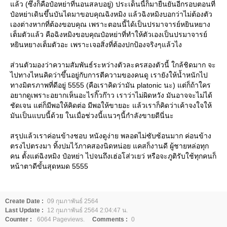
ล้ว (ซึ่งก็คือป๋อหย่าที่นอนสลบอยู่) ประเด็นนี้ก็มายืนยันอีกรอบตอนที่
ป๋อหย่าเดินขึ้นบันไดมาขอบคุณฉิงหมิง แล้วฉิงหมิงบอกว่าไม่ต้องตัว
เองต่างหากที่ต้องขอบคุณ เพราะตอนนี้ได้เป็นปรมาจารย์หยินหยาง
เต็มตัวแล้ว คือฉิงหมิงขอบคุณป๋อหย่าที่ทำให้ตัวเองเป็นปรมาจารย์
หยินหยางเต็มตัวอะ เพราะเจอสิ่งที่ต้องปกป้องจริงๆแล้วไง
ส่วนตัวมองว่าความสัมพันธ์ระหว่างตัวละครสองตัวนี้ ใกล้ชิดมาก จะ
ไปทางไหนคิดว่าขึ้นอยู่กับการตีความของคนดู เรายังให้น้ำหนักไป
ทางมิตรภาพที่ดีอยู่ 5555 (คือเราคิดว่ามัน platonic นะ) แต่ก็ถ้าใคร
อยากดูเพราะอยากเห็นอะไรกิ๊วก๊าว เราว่าไม่ผิดหวัง มันอาจจะไม่ได้
ชัดเจน แต่ก็มีพอให้คิดต่อ มีพอให้ขายอะ แล้วเราก็คิดว่าเค้าจงใจให้
มันเป็นแบบนี้ด้วย ในเมื่อช่วงนี้แนวๆนี้กำลังขายดีนี่นะ
สรุปแล้วเราค่อนข้างชอบ หนังดูง่าย พลอตไม่ซับซ้อนมาก ค่อนข้าง
ตรงไปตรงมา ทิ้งปมไว้ภาคสองนิดหน่อย แคสก็งานดี ผู้ชายหล่อทุก
คน ตั้งแต่ฉิงหมิง ป๋อหย่า ไปจนถึงเฮ่อโส่วเยว่ หรือจะภูติรับใช้ทุกคนก็
หน้าตาดีขั้นสุดหมด 5555
Create Date :
09 กุมภาพันธ์ 2564
Last Update :
12 กุมภาพันธ์ 2564 2:04:47 น.
Counter :
6064 Pageviews.
Comments :
0