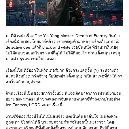
มาที่ตัวหนังเรื่อง The Yin-Yang Master: Dream of Eternity กันบ้าง
เรื่องนี้นำแสดงโดยมาร์คจ้าว เราเคยดูเค้ามาหลายเรื่องตั้งแต่ป่าท้อ
detective dee แล้วก็ black and white เวอชั่นหนัง ที่ผ่านมาก็เฉยๆ
ไม่ได้แบบชอบอะไรมาก แต่ก็ดูได้ ไม่ได้ติดอะไร ส่วนเติ้งหลุน เคยดู
มาแค่ มธุรสหวานล้ำอะแหละ
เรื่องนี้เป็นที่ฮือฮาในทวิตเตอร์มาก ด้วยกระแสคู่จิ้น (?) ระหว่างตัว
ละครฉิงหมิง(มาร์คจ้าว) กับป๋อหย่า(เติ้งหลุน) ก็เป็นสาเหตุที่ทำให้เรา
สนใจแล้วมาดูด้วยล่ะ
ก็หนังเรื่องนี้เป็นของผกกกัวจิ้งหมิง ที่แจ้งเกิดมาจากการทำหนังวัยรุ่น
อย่าง tiny times แล้วช่วงหลังมาจับแนวแฟนตาซีกำลังภายในอย่าง
Ice Fantasy, LORD จนมาเรื่องนี้
งานซีจีของเรื่องนี้ไม่ได้เน้นสมจริง แต่เน้นตื่นตาตื่นใจ เน้นจังหวะ
คูลๆเท่ๆ ซึ่งก็ทำได้ดี ประสบความสำเร็จในจุดนั้นนะเราว่า โด
เฉพาะฉากเรียกภูติทั้งฉิงหมิงทั้งอาจารย์ แบบดีมากเลย คิวบู๊ก็ตาม