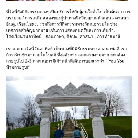
ที่วัดนี้ยังมีกิจกรรมต่างๆเปิดบริการให้กับผู้สนใจทั่วไป เป็นต้นว่า การ
บรรยาย / การเฉลิมฉลองของผู้นำทางจิตวิญญาณคำสอน - ศาสนา
ฮินดู, เรียนโยคะ, รวมถึงการมีกิจกรรมทางวัฒนธรรมในช่วง
เทศกาลสำคัญมากมาย เช่นการแสดงดนตรีและการเต้นรำ,
โรงเรียนวันอาทิตย์ - สอนภาษา, ศิลปะ, ศาสนา , การทำสมาธิ
เราเเวะมาวัดนี้วันอาทิตย์ เป็นช่วงที่มีพิธีกรรมทางศาสนาพอดี เรา
ก้าวเท้าเข้ามาภายในโบสถ์ ทึ่งอลังการ และสวยงามมาก ยกกล้อง
ถ่ายรูปไป 2-3 ภาพ ต่อมามีเจ้าหน้าที่เดินมาบอกเราว่า " You You
ห้ามถ่ายรูป!"