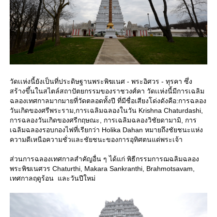
วัดเเห่งนี้ยังเป็นที่ประดิษฐานพระพิฆเนศ - พระอิศวร - ทุรคา ซึ่ง
สร้างขึ้นในสไตล์สถาปัตยกรรมของราชวงศ์คา วัดเเห่งนี้มีการเฉลิม
ฉลองเทศกาลมากมายที่วัดตลอดทั้งปี ที่มีชื่อเสียงโด่งดังคือ:การฉลอง
วันเกิดของศรีพระราม,การเฉลิมฉลองในวัน Krishna Chaturdashi,
การฉลองวันเกิดของศรีกฤษณะ, การเฉลิมฉลองวิชัยดามามิ, การ
เฉลิมฉลองรอบกองไฟที่เรียกว่า Holika Dahan หมายถึงชัยชนะแห่ง
ความดีเหนือความชั่วและชัยชนะของการอุทิศตนแด่พระเจ้า
ส่วนการฉลองเทศกาลสำคัญอื่น ๆ ได้แก่ พิธีกรรมการฌฉลิมฉลอง
พระพิฆเนศวร Chaturthi, Makara Sankranthi, Brahmotsavam,
เทศกาลฤดูร้อน และวันปีใหม่