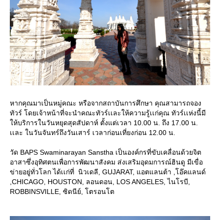
หากคุณมาเป็นหมู่คณะ หรือจากสถาบันการศึกษา คุณสามารถจอง
ทัวร์ โดยเจ้าหน้าที่จะนำคณะทัวร์เเละให้ความรู้เเก่คุณ ทัวร์เเห่งนี้มี
ให้บริการในวันหยุดสุดสัปดาห์ ตั้งแต่เวลา 10.00 น. ถึง 17.00 น.
เเละ ในวันจันทร์ถึงวันเสาร์ เวลาก่อนเที่ยงก่อน 12.00 น.
วัด BAPS Swaminarayan Sanstha เป็นองค์กรที่ขับเคลื่อนด้วยจิต
อาสาซึ่งอุทิศตนเพื่อการพัฒนาสังคม ส่งเสริมอุดมการณ์ฮินดู มีเขื่อ
ข่ายอยู่ทั่วโลก ได้เเก่ที่ นิวเดลี, GUJARAT, แอตแลนต้า ,โอ๊คแลนด์
,CHICAGO, HOUSTON, ลอนดอน, LOS ANGELES, ไนโรบี,
ROBBINSVILLE, ซิดนีย์, โตรอนโต