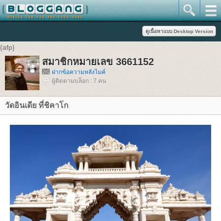
{afp}
สมาชิกหมายเลข 3661152
ฝากข้อความหลังไมค์
ผู้ติดตามบล็อก : 7 คน
วัดอินเดีย ที่ชิคาโก