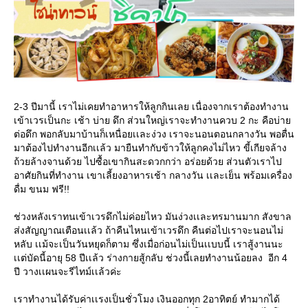
2-3 ปีมานี้ เราไม่เคยทำอาหารให้ลูกกินเลย เนื่องจากเราต้องทำงาน
เข้าเวรเป็นกะ เช้า บ่าย ดึก ส่วนใหญ่เราจะทำงานควบ 2 กะ คือบ่าย
ต่อดึก พอกลับมาบ้านก็เหนื่อยเเละง่วง เราจะนอนตอนกลางวัน พอตื่น
มาต้องไปทำงานอีกเเล้ว มายืนทำกับข้าวให้ลูกคงไม่ไหว ขี้เกียจล้าง
ถ้วยล้างจานด้วย ไปซื้อเขากินสะดวกกว่า อร่อยด้วย ส่วนตัวเราไป
อาศัยกินที่ทำงาน เขาเลี้ยงอาหารเช้า กลางวัน เเละเย็น พร้อมเครื่อง
ดื่ม ขนม ฟรี!!
ช่วงหลังเราทนเข้าเวรดึกไม่ค่อยไหว มันง่วงเเละทรมานมาก สังขาล
ส่งสัญญาณเตือนเเล้ว ถ้าคืนไหนเข้าเวรดึก คืนต่อไปเราจะนอนไม่
หลับ เเม้จะเป็นวันหยุดก็ตาม ซึ่งเมื่อก่อนไม่เป็นเเบบนี้ เราสู้งานนะ
เเต่บัดนี้อายุ 58 ปีเเล้ว ร่างกายสู้กลับ ช่วงนี้เลยทำงานน้อยลง อีก 4
ปี วางเเผนจะรีไทม์เเล้วค่ะ
เราทำงานได้รับค่าเเรงเป็นชั่วโมง เงินออกทุก 2อาทิตย์ ทำมากได้