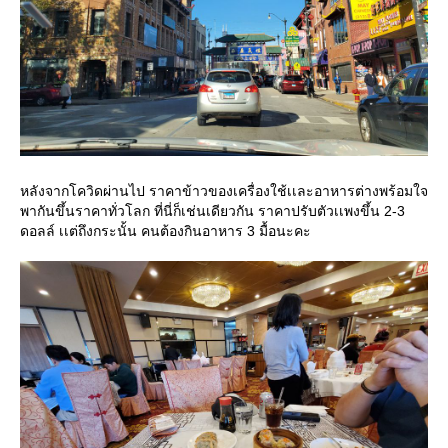
หลังจากโควิดผ่านไป ราคาข้าวของเครื่องใช้เเละอาหารต่างพร้อมใจ
พากันขึ้นราคาทั่วโลก ที่นี่ก็เช่นเดียวกัน ราคาปรับตัวเเพงขึ้น 2-3
ดอลล์ เเต่ถึงกระนั้น คนต้องกินอาหาร 3 มื้อนะคะ