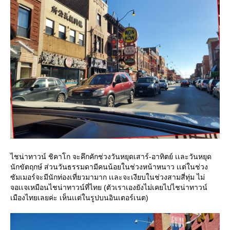
ไชน่าทาวน์ ชิคาโก จะคึกคักช่วงวันหยุดเสาร์-อาทิตย์ เเละวันหยุด
นักขัตฤกษ์ ส่วนวันธรรมดามีคนน้อยในช่วงหน้าหนาว เเต่ในช่วง
ซัมเมอร์จะมีนักท่องเที่ยวมามาก เเละจะเงียบในช่วงสามสี่ทุ่ม ไม่
จอเเจเหมือนไชน่าทาวน์ที่ไทย (ตัวเราเองยังไม่เคยไปไชน่าทาวน์
เมืองไทยเลยค่ะ เห็นเเต่ในรูปบนอินเตอร์เนต)