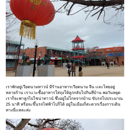
เราพักอยู่เวียดนามทาวน์ มีร้านอาหารเวียดนาม จีน เเละไทยอยู่
หลายร้าน เราเเวะซื้ออาหารใส่ถุงให้ลูกกลับไปกินที่บ้าน พอวันหยุด
เราก็จะพาลูกไปไชน่าทาวน์ ซึ่งอยู่ไม่ไกลจากบ้าน ขับรถไปประมาณ
25 นาที หรือจะขึ้นรถไฟฟ้าไปก็ได้ อยู่ในเมืองก็สะดวกเรื่องการเดิน
ทางนี่เเหละค่ะ