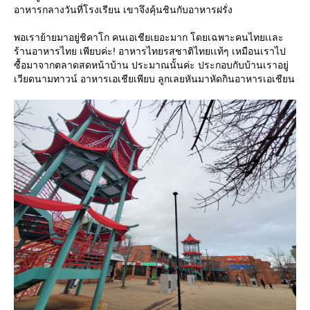
อาหารกลางวันที่โรงเรียน เขาจึงคุ้นชินกับอาหารฝรั่ง
พอเราย้ายมาอยู่ชิคาโก คนเอเชียเยอะมาก โดยเฉพาะคนไทยเเละ
ร้านอาหารไทย เพียบค่ะ! อาหารไทยรสชาติไทยเเท้ๆ เหมือนเราไป
ซื้อมาจากตลาดสดหน้าบ้าน ประมาณนั้นค่ะ ประกอบกับบ้านเราอยู่
เวียดนามทาวน์ อาหารเอเชียเพียบ ลูกเลยหันมาหัดกินอาหารเอเชียน