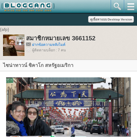
{afp}
สมาชิกหมายเลข 3661152
ฝากข้อความหลังไมค์
ผู้ติดตามบล็อก : 7 คน
ไชน่าทาวน์ ชิคาโก สหรัฐอเมริกา