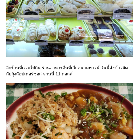
อีกร้านที่เเวะไปกิน ร้านอาหารจีนที่เวียดนามทาวน์ วันนี้สั่งข้าวผัด
กับกุ้งล๊อปเตอร์ซอส จานนี้ 11 ดอลล์