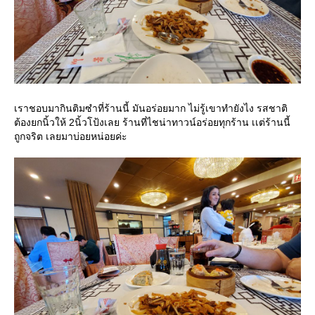
เราชอบมากินติมซำที่ร้านนี้ มันอร่อยมาก ไม่รู้เขาทำยังไง รสชาติ
ต้องยกนิ้วให้ 2นิ้วโป้งเลย ร้านที่ไชน่าทาวน์อร่อยทุกร้าน เเต่ร้านนี้
ถูกจริต เลยมาบ่อยหน่อยค่ะ