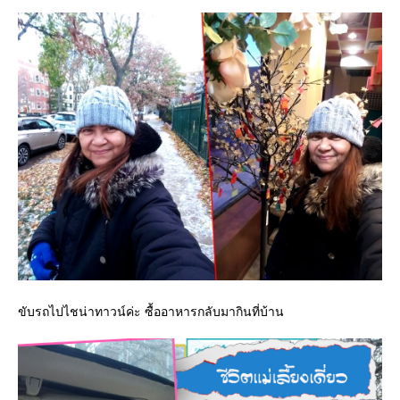
ขับรถไปไชน่าทาวน์ค่ะ ซื้ออาหารกลับมากินที่บ้าน