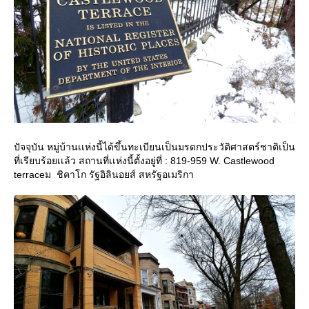
ปัจจุบัน หมู่บ้านเเห่งนี้ได้ขึ้นทะเบียนเป็นมรดกประวัติศาสตร์ชาติเป็น
ที่เรียบร้อยเเล้ว สถานที่เเห่งนี้ตั้งอยู่ที่ : ‎819-959 W. Castlewood
terraceม ชิคาโก รัฐอิลินอยส์ สหรัฐอเมริกา