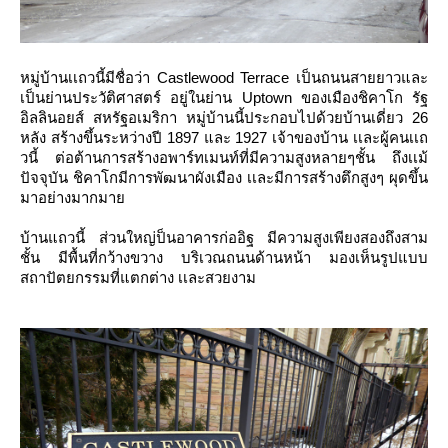
หมู่บ้านเเถวนี้มีชื่อว่า Castlewood Terrace เป็นถนนสายยาวและ
เป็นย่านประวัติศาสตร์ อยู่ในย่าน Uptown ของเมืองชิคาโก รัฐ
อิลลินอยส์ สหรัฐอเมริกา หมู่บ้านนี้ประกอบไปด้วยบ้านเดี่ยว 26
หลัง สร้างขึ้นระหว่างปี 1897 และ 1927 เจ้าของบ้าน เเละผู้คนเเถ
วนี้ ต่อต้านการสร้างอพาร์ทเมนท์ที่มีความสูงหลายๆชั้น ถึงเเม้
ปัจจุบัน ชิคาโกมีการพัฒนาผังเมือง เเละมีการสร้างตึกสูงๆ ผุดขึ้น
มาอย่างมากมาย
บ้านแถวนี้ ส่วนใหญ่ป็นอาคารก่ออิฐ มีความสูงเพียงสองถึงสาม
ชั้น มีพื้นที่กว้างขวาง บริเวณถนนด้านหน้า มองเห็นรูปแบบ
สถาปัตยกรรมที่แตกต่าง เเละสวยงาม