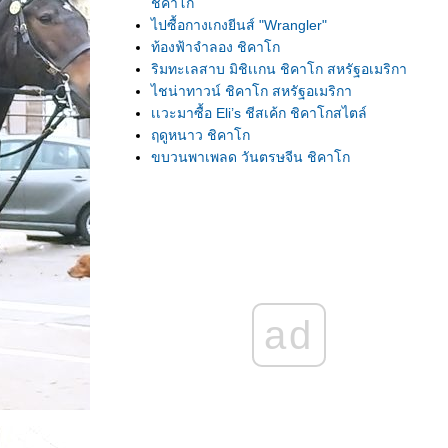
ชิคาโก
ไปซื้อกางเกงยีนส์ "Wrangler"
ท้องฟ้าจำลอง ชิคาโก
ริมทะเลสาบ มิชิเเกน ชิคาโก สหรัฐอเมริกา
ไชน่าทาวน์ ชิคาโก สหรัฐอเมริกา
เเวะมาซื้อ Eli’s ชีสเค้ก ชิคาโกสไตล์
ฤดูหนาว ชิคาโก
ขบวนพาเพลด วันตรุษจีน ชิคาโก
ไฟคริตส์มาส ชิคาโก สหรัฐอเมริกา
ตลาดนัดชิคาโก
เมืองชิคาโก เเจกฟรีเเจ็คเก็ต
ลูกฟักทอง ละลานตา ฮาลาวีน!!
ฮัลโหล!! ชิคาโก
ตลาดนัดเม็กซิกัน ชิคาโก สหรัฐอเมริกา
เดินซื้อของ "ตลาดนัด" ชิคาโก สหรัฐอเมริกา
ad
ขึ้นรถไฟไป "สนามบินมิดเวย์" ชิคาโก
Happy 4th of July ปี 2022 ชิคาโก
รงเเรม Extended Stay America - สโกกี รัฐอิลิ
นอยส์!
สหรัฐฯ เเจกชุดตรวจโควิดฟรี!
หิมะตก ชิคาโก