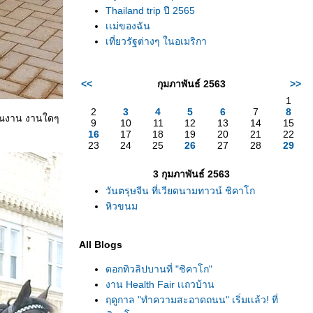
Thailand trip ปี 2565
เเม่ของฉัน
เที่ยวรัฐต่างๆ ในอเมริกา
<<
กุมภาพันธ์ 2563
>>
1
2
3
4
5
6
7
8
เวณงาน งานใดๆ
9
10
11
12
13
14
15
16
17
18
19
20
21
22
23
24
25
26
27
28
29
3 กุมภาพันธ์ 2563
วันตรุษจีน ที่เวียดนามทาวน์ ชิคาโก
หิวขนม
All Blogs
ดอกทิวลิปบานที่ "ชิคาโก"
งาน Health Fair เเถวบ้าน
ฤดูกาล "ทำความสะอาดถนน" เริ่มเเล้ว! ที่