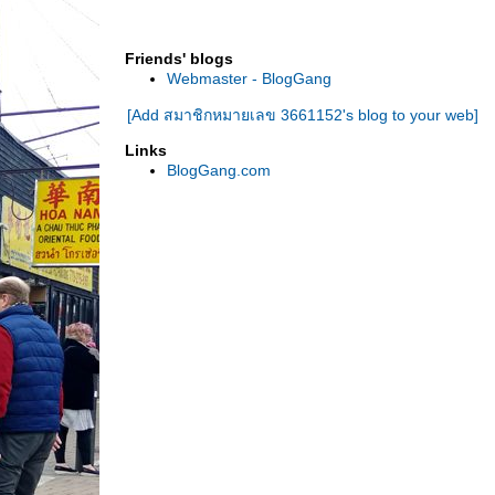
ขนมปังลูกเกด เมดอินชิคาโก
มาดูกัน โรงเเรม"ทรัมป์" ชิคาโก ห้องพักคืนละ
Friends' blogs
เท่าไร?
Webmaster - BlogGang
เทศกาลไฟประดับต้นคริสต์มาส ชิคาโก อเมริกา
[Add สมาชิกหมายเลข 3661152's blog to your web]
Public Aid เเจกเสื้อกันหนาวฟรี ที่ชิคาโก
เดินดูใบไม้เปลี่ยนสี ที่สวนสาธารณะ ชิคาโก
Links
เดินดูใบไม้เปลี่ยนสี รอบๆบ้าน ชิคาโก
BlogGang.com
สวนสัตว์ "ลินคอล์น พาร์ค" ชิคาโก
ร้านขายลูกฟักทอง เทศกาลฮาลาวีน ชิคาโก
รับเเจก"ถุงปันสุข" ที่ชิคาโก
เดือนกันยายน ฤดูร้อนของสหรัฐเมริกา กำลังจะ
หมดไป
ร้านขายเส้อผ้า&ของใช้มือ2 "กู๊ดวิว Goodwill"
อเมริกา
สถานีหัวลำโพง ชิคาโก (ยูเนี่ยน สเตชั่น)
สตรีทอาร์ต รอบเมืองอัพทาวน์ ชิคาโก
tripadvisor ชวนมาเที่ยว "การ์เด้นเซ็นเตอร์" ที่
ชิคาโก สหรัฐอเมริกา
ที่ทำงานเรา ประกาศรับสมัครงาน ตำเเหน่ง"ผู้
ช่วยฯ เเละพยาบาล"