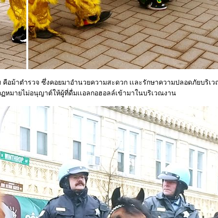
้กันเลย คือม้าตำรวจ ซึ่งคอยมาอำนวยความสะดวก เเละรักษาความปลอดภัยบริ
ามกฏหมายไม่อนุญาต์ให้ผู้ที่ดื่มเเอลกอฮอลล์เข้ามาในบริเวณงาน