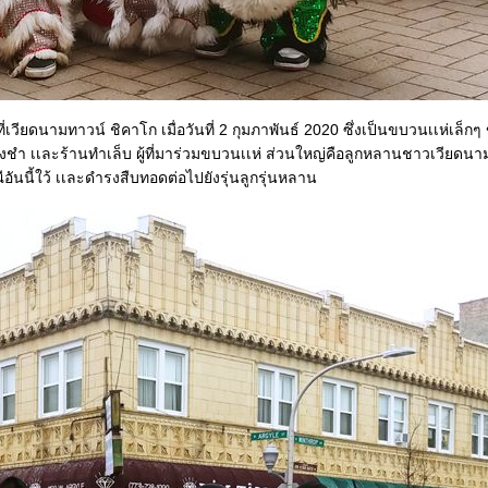
่เวียดนามทาวน์ ชิคาโก เมื่อวันที่ 2 กุมภาพันธ์ 2020 ซึ่งเป็นขบวนเเห่เล็
ำ เเละร้านทำเล็บ ผู้ที่มาร่วมขบวนเเห่ ส่วนใหญ่คือลูกหลานชาวเวียดนาม ซึ่
นนี้ใว้ เเละดำรงสืบทอดต่อไปยังรุ่นลูกรุ่นหลาน