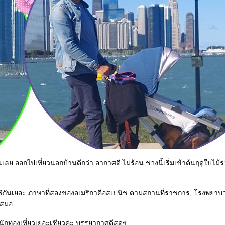
านเลย ออกไปเที่ยวนอกบ้านดีกว่า อากาศดี ไม่ร้อน ช่วงนี้เริ่มเข้าต้นฤดูใบไม้ร
กซิกันเยอะ ภาษาที่สองของอเมริกาคือสเปนิช ตามสถานที่ราชการ, โรงพยาบา
เสมอ
กท่องเที่ยวเยอะเชียวค่ะ บรรยากาศดีสุดๆ