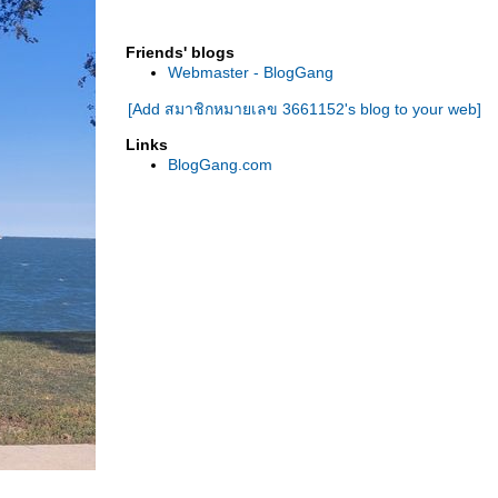
ขนมปังลูกเกด เมดอินชิคาโก
มาดูกัน โรงเเรม"ทรัมป์" ชิคาโก ห้องพักคืนละ
Friends' blogs
เท่าไร?
Webmaster - BlogGang
เทศกาลไฟประดับต้นคริสต์มาส ชิคาโก อเมริกา
[Add สมาชิกหมายเลข 3661152's blog to your web]
Public Aid เเจกเสื้อกันหนาวฟรี ที่ชิคาโก
เดินดูใบไม้เปลี่ยนสี ที่สวนสาธารณะ ชิคาโก
Links
เดินดูใบไม้เปลี่ยนสี รอบๆบ้าน ชิคาโก
BlogGang.com
สวนสัตว์ "ลินคอล์น พาร์ค" ชิคาโก
ร้านขายลูกฟักทอง เทศกาลฮาลาวีน ชิคาโก
รับเเจก"ถุงปันสุข" ที่ชิคาโก
เดือนกันยายน ฤดูร้อนของสหรัฐเมริกา กำลังจะ
หมดไป
ร้านขายเส้อผ้า&ของใช้มือ2 "กู๊ดวิว Goodwill"
อเมริกา
สถานีหัวลำโพง ชิคาโก (ยูเนี่ยน สเตชั่น)
สตรีทอาร์ต รอบเมืองอัพทาวน์ ชิคาโก
tripadvisor ชวนมาเที่ยว "การ์เด้นเซ็นเตอร์" ที่
ชิคาโก สหรัฐอเมริกา
ที่ทำงานเรา ประกาศรับสมัครงาน ตำเเหน่ง"ผู้
ช่วยฯ เเละพยาบาล"