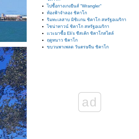
ไปซื้อกางเกงยีนส์ "Wrangler"
ท้องฟ้าจำลอง ชิคาโก
ริมทะเลสาบ มิชิเเกน ชิคาโก สหรัฐอเมริกา
ไชน่าทาวน์ ชิคาโก สหรัฐอเมริกา
เเวะมาซื้อ Eli’s ชีสเค้ก ชิคาโกสไตล์
ฤดูหนาว ชิคาโก
ขบวนพาเพลด วันตรุษจีน ชิคาโก
ไฟคริตส์มาส ชิคาโก สหรัฐอเมริกา
ตลาดนัดชิคาโก
เมืองชิคาโก เเจกฟรีเเจ็คเก็ต
ลูกฟักทอง ละลานตา ฮาลาวีน!!
ฮัลโหล!! ชิคาโก
ตลาดนัดเม็กซิกัน ชิคาโก สหรัฐอเมริกา
เดินซื้อของ "ตลาดนัด" ชิคาโก สหรัฐอเมริกา
ad
ขึ้นรถไฟไป "สนามบินมิดเวย์" ชิคาโก
Happy 4th of July ปี 2022 ชิคาโก
รงเเรม Extended Stay America - สโกกี รัฐอิลิ
นอยส์!
สหรัฐฯ เเจกชุดตรวจโควิดฟรี!
หิมะตก ชิคาโก