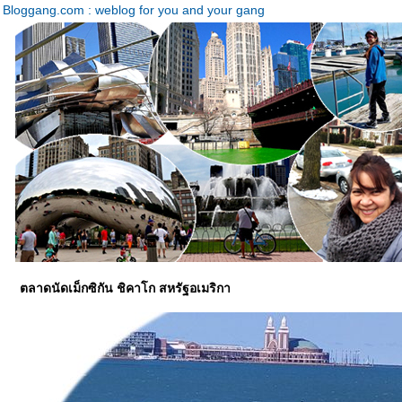
Bloggang.com : weblog for you and your gang
ตลาดนัดเม็กซิกัน ชิคาโก สหรัฐอเมริกา