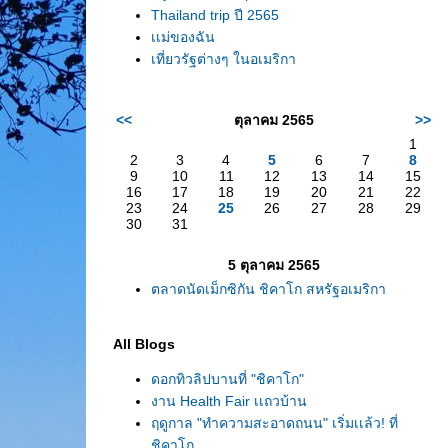
Thailand trip ปี 2565
เเม่ของฉัน
เที่ยวรัฐต่างๆ ในอเมริกา
<<
ตุลาคม 2565
>>
1
2
3
4
5
6
7
8
9
10
11
12
13
14
15
16
17
18
19
20
21
22
23
24
25
26
27
28
29
30
31
5 ตุลาคม 2565
ตลาดนัดเม็กซิกัน ชิคาโก สหรัฐอเมริกา
All Blogs
ดอกทิวลิปบานที่ "ชิคาโก"
งาน Health Fair เเถวบ้าน
ฤดูกาล "ทำความสะอาดถนน" เริ่มเเล้ว! ที่
ชิคาโก