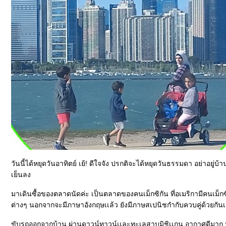
วันนี้ได้หยุดวันอาทิตย์ เย้! ดีใจจัง ปรกติจะได้หยุดวันธรรมดา อย่าอยู่บ้
เย็นลง
มาเดินซื้อของตลาดนัดค่ะ เป็นตลาดของคนเม็กซิกัน ที่อเมริกามีคนเม็
ต่างๆ นอกจากจะมีภาษาอังกฤษเเล้ว ยังมีภาษสเปนิชกำกับควบคู่ด้วยกัน
ขับรถออกจากบ้าน ผ่านดาวน์ทาวน์เเละทะเลสาบมิชิเเกน อากาศดีมาก นั