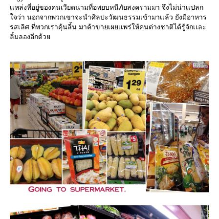
เเหล่งที่อยู่ของคนเวียดนามที่อพยบหนีภัยสงครามมา จึงไม่น่าเเปลก
ใจว่า นอกจากพวกเขาจะนำศิลปะวัฒนธรรมเข้ามาเเล้ว ยังมีอาหาร
รสเลิศ ที่พวกเราคุ้นลิ้น มาค้าขายเผยเเพร่ให้คนต่างชาติได้รู้จักเเละ
ลิ้มลองอีกด้วย