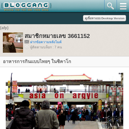
{afp}
สมาชิกหมายเลข 3661152
ฝากข้อความหลังไมค์
ผู้ติดตามบล็อก : 7 คน
อาหารการกินเเบบไทยๆ ในชิคาโก