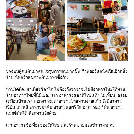
ปัจจุบันผู้คนหันมาสนใจสุขภาพกันมากขึ้น ร้านออร์เเกนิคเป็นอีกหนึ่ง
ร้าน ที่นักรักสุขภาพหันมาหาซื้อกัน
ท่านใดที่จะมาเที่ยวชิคาโก ไม่ต้องกังวลว่าจะไม่มีอาหารไทยให้ทาน
ร้านอาหารไทยที่นี่มีเยอะมาก อาหารรสชาติไทยเเท้ๆ ไม่เพี้ยน อร่อย
เหมือนบ้านเรา นอกจากจะหาอาหารไทยทานง่ายเเล้ว ยังมีอาหาร
ญี่ปุ่น เกาหลี อาหารมุสลิม อาหารแอฟริกัน อาหารอเมริกัน อาหาร
เเมกซิกันให้เลือกทานอีกด้วย
เราเอารายชื่อ ที่อยู่ของวัดไทย เเละร้านขายของชำมาฝากค่ะ