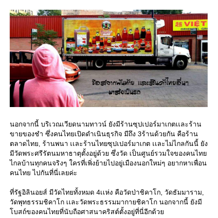
นอกจากนี้ บริเวณเวียดนามทาวน์ ยังมีร้านซุปเปอร์มาเกตเเละร้าน
ขายของชำ ซึ่งคนไทยเปิดดำเนินธุรกิจ มีถึง 3ร้านด้วยกัน คือร้าน
ตลาดไทย, ร้านพนา เเละร้านไทยซุปเปอร์มาเกต เเละไม่ไกลกันนี้ ยัง
มีวัดพระศรีรัตนมหาธาตุตั้งอยู่ด้วย ซึ่งวัด เป็นศูนย์รวมใจของคนไทย
ไกลบ้านทุกคนจริงๆ ใครที่เพิ่งย้ายไปอยู่เมืองนอกใหม่ๆ อยากหาเพื่อน
คนไทย ไปกันที่นี่เลยค่ะ
ที่รัฐอิลินอยส์ มีวัดไทยทั้งหมด 4เเห่ง คือวัดป่าชิคาโก, วัดธัมมาราม,
วัดพุทธรรมชิคาโก เเละวัดพระธรรมมากายชิคาโก นอกจากนี้ ยังมี
โบสถ์ของคนไทยที่นับถือศาสนาคริสต์ตั้งอยู่ที่นี่อีกด้วย