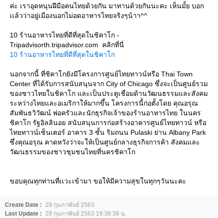
ค่ะ เราอุดหนุนฝีมือคนไทยด้วยกัน มาทานด้วยกันนะคะ เห็นมั้ย บอก
เเล้วว่าอยู่เมืองนอกไม่อดอาหารไทยจริงๆน้าา^^
10 ร้านอาหารไทยที่ดีที่สุดในชิคาโก -
Tripadvisorth.tripadvisor.com คลิกที่นี่
10 ร้านอาหารไทยที่ดีที่สุดในชิคาโก
นอกจากนี้ ที่ชิคาโกยังมีโครงการศูนย์ไทยทาวน์หรือ Thai Town
Center ที่ได้รับการสนับสนุนจาก City of Chicago ซึ่งจะเป็นศูนย์รวม
ของชาวไทยในชิคาโก และเป็นประตูเชื่อมด้านวัฒนธรรมและสังคม
ระหว่างไทยและอเมริกาให้มากขึ้น โครงการนี้ก่อตั้งโดย คุณอรุณ
สัมพันธวิวัฒน์ พ่อครัวและนักธุรกิจเจ้าของร้านอาหารไทย ในนคร
ชิคาโก รัฐอิลลินอย สนับสนุนการก่อสร้างอาคารศูนย์ไทยทาวน์ หรือ
ไทยทาวน์เซ็นเตอร์ อาคาร 3 ชั้น ริมถนน Pulaski ย่าน Albany Park
ซึ่งคุณอรุณ คาดหวังว่าจะให้เป็นศูนย์กลางธุรกิจการค้า สังคมและ
วัฒนธรรมของชาวชุมชนไทยที่นครชิคาโก
ขอบคุณทุกท่านที่เเวะเข้ามา ขอให้มีความสุขในทุกๆวันนะคะ
Create Date :
29 กุมภาพันธ์ 2563
Last Update :
29 กุมภาพันธ์ 2563 19:38:38 น.