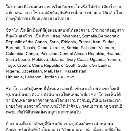
ใครว่าอยู่เมืองนอกหาอาหารไทยกินยาก ไม่จริ๊ง ไม่จริง เถียงใจขาด
สมัยก่อนอาจจะใช่ เเต่สมัยปัจจุบันที่การสื่อสารเข้าสู่ยุค จี5เเล้ว โลก
ต่างๆก็มีการเปลี่ยนเเปลงตามไปด้วย
ชิคาโก เป็นอีกเมืองที่มีผู้อพยบหลบหนีภัยสงครามเข้ามาอาศัยอยู่มาก
ที่สุดในอเมริกา เป็นต้นว่า Iraq, Myanmar, Somalia,Democratic
Republic of the Congo, Syria, Ethiopia, Eritrea, Iran, Sudan,
Burundi, Russia, Cuba, Ukraine, Serbia, Pakistan, Vietnam,
Colombia, Congo, Palestine, Central African Republic, Rwanda,
Sierra Leone, Moldova, Belarus, Ivory Coast, Uganda, Yemen,
Togo, Croatia China Republic of South Sudan, Sri Lanka,
Nigeria, Uzbekistan, Mali, Haiti, Kazakhstan,
Lithuania, Lebanon, Jordan เเละ ฯลฯ
ชิคาโก เวลคัมผู้อพยบนี้ทั้งหมด เเละเมื่อเข้ามาเเล้ว พวกเขาก็จะมี
ชุมชนเป็นของตัวเอง ดังนั้น ท่านใดที่เคยมาเที่ยวชิคาโก จะเห็นได้
ว่า มีคนหลายหลากจากทุกมุมโลกมารวมตัวกันอยู่ที่นี่เเยอะเยะมาก
มายจริงๆ นอกจากนี้ พวกเขายังได้นำศิลปะ วัฒนธรรมมาสู่ชุมชนอี
กดวย เพื่อให้สืบทอดยังรุ่นลูกรุ่นหลานต่อไป
ตัวเราเองก็มาอาศัยอยู่ที่นี่เช่นกัน เราอยู่เมืองอัพทาวน์ บนถนน
Argyle หรือเป็นที่รู้จักในนามว่า "เวียดนามทาวน์" เนื่องจากที่นี่เป็น