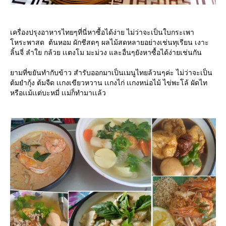
เครื่องปรุงอาหารไทยๆที่นี่หาซื้อได้ง่าย ไม่ว่าจะเป็นใบกระเพา
โหระพาสด ต้นหอม ผักชีสดๆ ผลไม้สดหลายอย่างเช่นทุเรียน เงาะ
ลิ้นจี่ ลำใย กล้วย เเตงโม มะม่วง และอื่นๆยังหาซื้อได้ง่ายเช่นกัน
ยามที่ขยันทำกับข้าว สำรับออกมาเป็นเมนูไทยล้วนๆค่ะ ไม่ว่าจะเป็น
ต้มยำกุ้ง ต้มจืด เเกงเขียวหวาน เเกงไก่ เเกงหน่อไม้ ไข่พะโล้ ผัดไท
หรือเเม้เเต่บะหมี่ เเม่ก็ทำมาเเล้ว