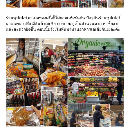
ร้านซุปเปอร์มาเกตของฝรั่งก็ไม่ยอมเเพ้เช่นกัน ปัจจุบันร้านซุปเปอร์
มาเกตของฝรั่ง มีสินค้าเอเชียวางขายอยู่เป็นจำนวนมาก หาซื้อง่าย
เเละสะดวกยิ่งขึ้น ตอนนี้ฝรั่งเริ่มหันมาทานอาหารเอเชียกันเยอะค่ะ