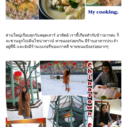
ส่วนใหญ่เกือบทุกวันหยุดเสาร์ อาทิตย์ เราขี้เกียจทำกับข้าวมากค่ะ ก็
จะชวนลูกไปเดินไชน่าทาวน์ หาของอร่อยๆกิน มีร้านอาหารประจำ
อยู่ที่นี่ เเละยังมีร้านเบเกอรี่ของเกาหลี ขายขนมปังอร่อยมากๆ