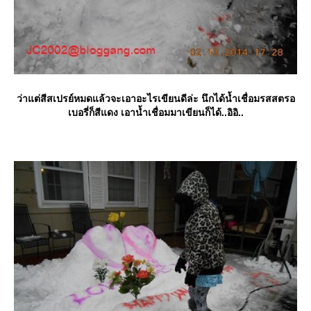
ว่าแต่สีสเปรย์หมดแล้วจะเอาอะไรเขียนดีล่ะ นึกได้น้ำเชื่อมรสสตรอ
เบอรี่ก็สีแดง เอาน้ำเชื่อมมาเขียนก็ได้..อิอิ..