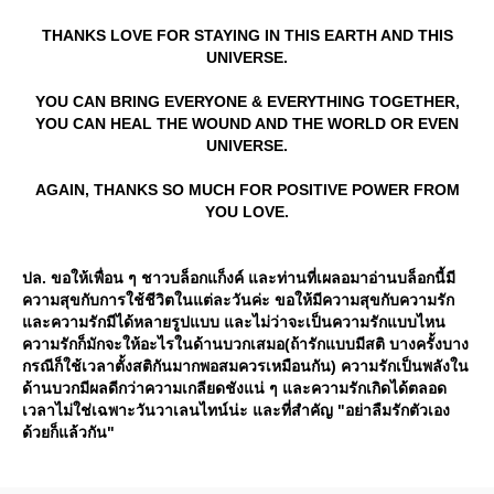
THANKS LOVE FOR STAYING IN THIS EARTH AND THIS
UNIVERSE.
YOU CAN BRING EVERYONE & EVERYTHING TOGETHER,
YOU CAN HEAL THE WOUND AND THE WORLD OR EVEN
UNIVERSE.
AGAIN, THANKS SO MUCH FOR POSITIVE POWER FROM
YOU LOVE.
ปล. ขอให้เพื่อน ๆ ชาวบล็อกแก็งค์ และท่านที่เผลอมาอ่านบล็อกนี้มี
ความสุขกับการใช้ชีวิตในแต่ละวันค่ะ ขอให้มีความสุขกับความรัก
ละความรักมีได้หลายรูปแบบ และไม่ว่าจะเป็นความรักแบบไหน
ความรักก็มักจะให้อะไรในด้านบวกเสมอ(ถ้ารักแบบมีสติ บางครั้งบาง
กรณีก็ใช้เวลาตั้งสติกันมากพอสมควรเหมือนกัน) ความรักเป็นพลังใน
ด้านบวกมีผลดีกว่าความเกลียดชังแน่ ๆ และความรักเกิดได้ตลอด
เวลาไม่ใช่เฉพาะวันวาเลนไทน์น่ะ และที่สำคัญ "อย่าลืมรักตัวเอง
ด้วยก็แล้วกัน"