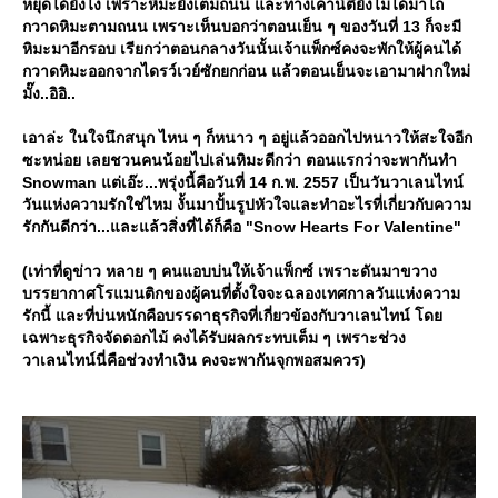
หยุดได้ยังไง เพราะหิมะยังเต็มถนน และทางเคาน์ตี้ยังไม่ได้มาไถ
กวาดหิมะตามถนน เพราะเห็นบอกว่าตอนเย็น ๆ ของวันที่ 13 ก็จะมี
หิมะมาอีกรอบ เรียกว่าตอนกลางวันนั้นเจ้าแพ็กซ์คงจะพักให้ผู้คนได้
กวาดหิมะออกจากไดรว์เวย์ซักยกก่อน แล้วตอนเย็นจะเอามาฝากใหม่
มั๊ง..อิอิ..
เอาล่ะ ในใจนึกสนุก ไหน ๆ ก็หนาว ๆ อยู่แล้วออกไปหนาวให้สะใจอีก
ซะหน่อย เลยชวนคนน้อยไปเล่นหิมะดีกว่า ตอนแรกว่าจะพากันทำ
Snowman แต่เอ๊ะ...พรุ่งนี้คือวันที่ 14 ก.พ. 2557 เป็นวันวาเลนไทน์
วันแห่งความรักใช่ไหม งั้นมาปั้นรูปหัวใจและทำอะไรที่เกี่ยวกับความ
รักกันดีกว่า...และแล้วสิ่งที่ได้ก็คือ "Snow Hearts For Valentine"
(เท่าที่ดูข่าว หลาย ๆ คนแอบบ่นให้เจ้าแพ็กซ์ เพราะดันมาขวาง
บรรยากาศโรแมนติกของผู้คนที่ตั้งใจจะฉลองเทศกาลวันแห่งความ
รักนี้ และที่บ่นหนักคือบรรดาธุรกิจที่เกี่ยวข้องกับวาเลนไทน์ โด
เฉพาะธุรกิจจัดดอกไม้ คงได้รับผลกระทบเต็ม ๆ เพราะช่วง
วาเลนไทน์นี่คือช่วงทำเงิน คงจะพากันจุกพอสมควร)