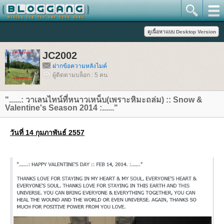
JC2002
ฝากข้อความหลังไมค์
ผู้ติดตามบล็อก : 5 คน
"......: วาเลนไทน์ที่หนาวเหน็บ(เพราะหิมะถล่ม) :: Snow &
Valentine's Season 2014 :......"
วันที่ 14 กุมภาพันธ์ 2557