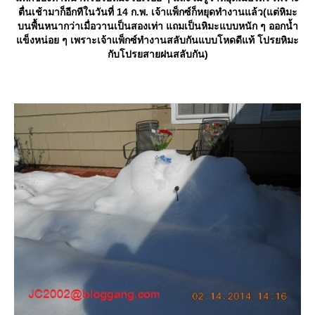
ตื่นเช้ามาก็อีกทีในวันที่ 14 ก.พ. เจ้าแพ็กซ์ก็หยุดทำงานแล้ว(แต่หิมะ
บนพื้นหนากว่าเมื่อวานเป็นสองเท่า แถมเป็นหิมะแบบหนัก ๆ ออกน้ำ
ข็งหน่อย ๆ เพราะเจ้าแพ็กซ์ทำงานสลับกันแบบโหดดีแท้ โปรยหิมะ
กับโปรยสายฝนสลับกัน)