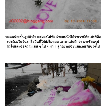
พอคนน้อยปั้นรูปหัวใจ แต่มองไม่ชัด ฝ่ายแม่นึกได้ว่าเรามีสีสเปรย์ที่ส
เปรย์ผมในวันฮาโลวีนที่ใช้ยังไม่หมด เอามาเล่นดีกว่า มาเขียนรูป
หัวใจและข้อความเล่น ๆ ไป ๆ มา ๆ ลูกอยากเขียนต่อเลยรับช่วงไป