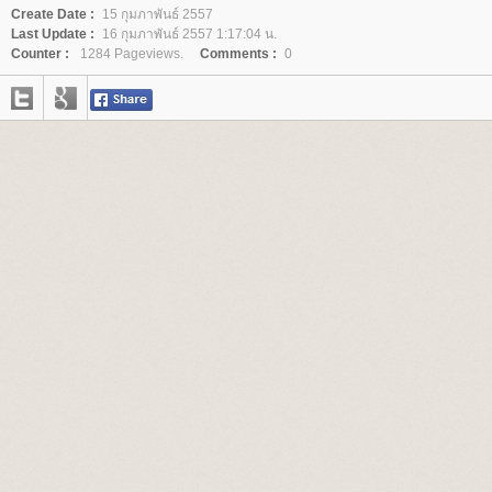
Create Date :
15 กุมภาพันธ์ 2557
Last Update :
16 กุมภาพันธ์ 2557 1:17:04 น.
Counter :
1284 Pageviews.
Comments :
0