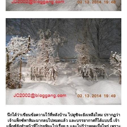
นึกได้ว่าเขียนข้อความไว้ที่หลังบ้าน ไปดูซิจะยังเหลือไหม ปรากฏว่า
เจ้าแพ็กซ์พาหิมะมากลบไปหมดแล้ว และบรรยากาศก็ได้แบบนี้ เจ้า
พ็กซ์ยังทำหน้าที่โปรยหิมะไปเรื่อย ๆ และไม่รู้ว่าหยุดเมื่อไหร่ เพราะ