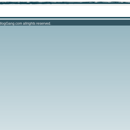
BlogGang.com
allrights reserved.