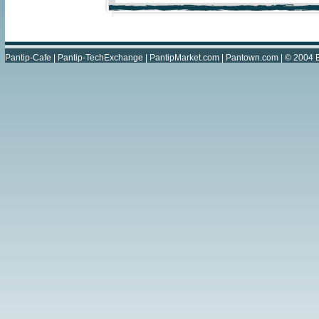
Pantip-Cafe
|
Pantip-TechExchange
|
PantipMarket.com
|
Pantown.com
| © 2004