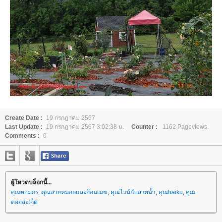
Create Date :
19 กรกฎาคม 2567
Last Update :
19 กรกฎาคม 2567 3:02:38 น.
Counter :
1162 Pageviews.
Comments :
0
ผู้โหวตบล็อกนี้...
คุณหอมกร
,
คุณสายหมอกและก้อนเมฆ
,
คุณไวน์กับสายน้ำ
,
คุณhaiku
,
คุณ
ดอยสะเก็ด