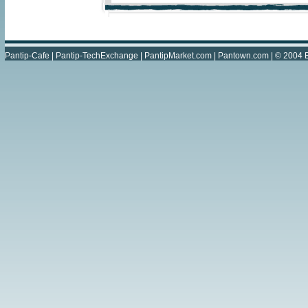
Pantip-Cafe
|
Pantip-TechExchange
|
PantipMarket.com
|
Pantown.com
| © 2004