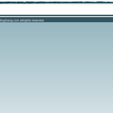
BlogGang.com
allrights reserved.