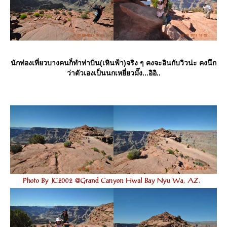
นักท่องเที่ยวบางคนก็ทำท่าบิน(เหินฟ้า)จริง ๆ คงจะอินกับวิวน่ะ คงนึก
ว่าตัวเองเป็นนกเหยี่ยวมั๊ง...อิอิ..