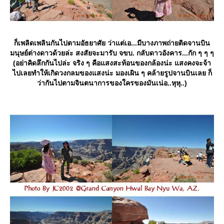
ก็เพลิดเพลินกันไปตามอัธยาศัย ว่าแต่เอ...มีบางภาพถ่ายติดจานบิน
มนุษย์ต่างดาวด้วยล่ะ สงสัยจะมารับ จขบ. กลับดาวอังคาร...กัก ๆ ๆ ๆ
(อย่าคิดลึกกันไปล่ะ จริง ๆ คือแสงสะท้อนของกล้องน่ะ แสงคงจะจ้า
ไปเลยทำให้เกิดวงกลมของแสงน่ะ มองเผิน ๆ คล้ายรูปจานบินเลย ก็
ว่ากันไปตามจินตนาการของใครของมันเน่อ..หุหุ..)