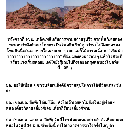
หลังจากที่ จขบ. เพลิดเพลินกับการหามุมถ่ายรูปวิว จากนั้นก็เลยลอง
ทดสอบกำลังตัวเองโดยการปีนโขดหินยักษ์ดู กว่าจะไปถึงยอดของ
ขดหินนี้เล่นเอาหายใจหอบแฮก ๆ เลย แต่ก็ได้อารมณ์แบบ "เหินฟ้า
าาาาาาาาาาาาาาาาาาาาาาา" ดีน่ะ มองลงมารอบ ๆ แล้ววิวสวยดี
(เรี่ยวแรงเริ่มถดถอย แต่ใจยังสู้เลยไปถึงจุดยอดสูงสุดของโขดหิน
นี้...อิอิ..)
ปล. ขอให้เพื่อน ๆ ชาวบล็อกแก็งค์มีความสุขในการใช้ชีวิตแต่ละวัน
ค่ะ
ปล. (ของปล. อีกที) โอ่ย..โอ้ย..หัวใจเจ้าเอยทำไมยังเจ็บอยู่เรื่อย ๆ
หนอ เดี๋ยวก็หาย เดี๋ยวก็เจ็บ เดี๋ยวก็ร้อน เดี๋ยวก็หา
ปล. (ของปล. และปล. อีกที) วันนี้โทรนัดคุณหมอประจำตัวเพื่อพบคุณ
หมอในวันที่ 16 มิ.ย. ที่จะถึงนี้ คงได้เวลาตรวจหัวใจครั้งใหญ่ ถ้า