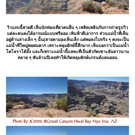
วิวแถบนี้สวยดี เห็นนักท่องเที่ยวคนอื่น ๆ เพลิดเพลินกับการถ่ายรูปวิว
ต่ละคนคงได้อารมณ์แบบฟรีดอม เหินฟ้าดีเอาการ ส่วนแม่น้ำที่เห็น
อยู่ด้านล่างเล็ก ๆ นั้น(สายตามองเห็นเล็ก แต่พอลงไปจริง ๆ คงจะเป็น
ม่น้ำที่ใหญ่พอสมควร เพราะหลุมยักษ์นี้ลึกมาก เห็นบอกว่าเป็นแม่น้ำ
คโลราโด้มั๊ง และก็เพราะแม่น้ำนี้แหละที่เป็นตัวกัดเซาะอันยาวนาน
หลาย ๆ พันล้านปีเลยทำให้เกิดหลุมยักษ์แกรนด์แคนยอน