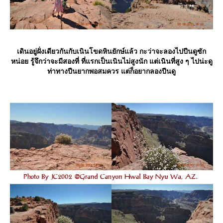
เดินอยู่ฝั่งเดียวกันกับเนินโขดหินยักษ์แล้ว กะว่าจะลองไปปีนดูซัก
หน่อย รู้จึกว่าจะมีสองที่ ที่แรกเป็นเนินไม่สูงนัก แต่เนินที่สูง ๆ ไปน่ะดู
ท่าทางปีนยากพอสมควร แต่ก็อยากลองปีนดู