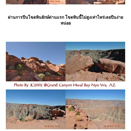
ผ่านการปีนโขดหินยักษ์ด่านแรก โขดหินนี้ไม่สูงเท่าไหร่เลยปีนง่า
หน่อ