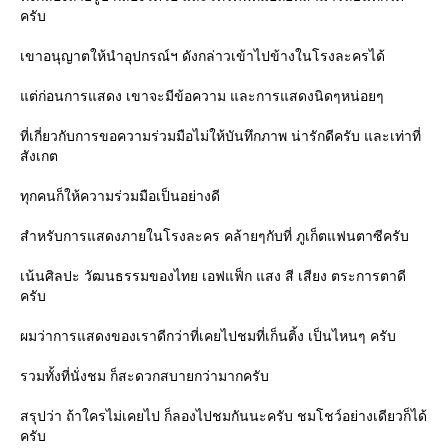
ครับ
เขาอนุญาตให้นำอุปกรณ์ฯ ดังกล่าวเข้าไปข้างในโรงละครได้
แต่ก่อนการแสดง เขาจะมีข้อความ และการแสดงนิดๆหน่อยๆ
ที่เกี่ยวกับการขอความร่วมมือไม่ให้บันทึกภาพ น่ารักดีครับ และเท่าที่
สังเกต
ทุกคนก็ให้ความร่วมมือเป็นอย่างดี
สำหรับการแสดงภายในโรงละคร คล้ายๆกับที่ ภูเก็ตแฟนตาซีครับ
เน้นศิลปะ วัฒนธรรมของไทย เอฟแฟ็ก แสง สี เสียง ตระการตาดี
ครับ
ผมว่าการแสดงของเราดีกว่าที่เคยไปชมที่เก็นติ้ง เป็นไหนๆ ครับ
รวมทั้งที่นั่งชม ก็สะดวกสบายกว่ามากครับ
สรุปว่า ถ้าใครไม่เคยไป ก็ลองไปชมกันนะครับ ชมโชว์อย่างเดียวก็ได้
ครับ