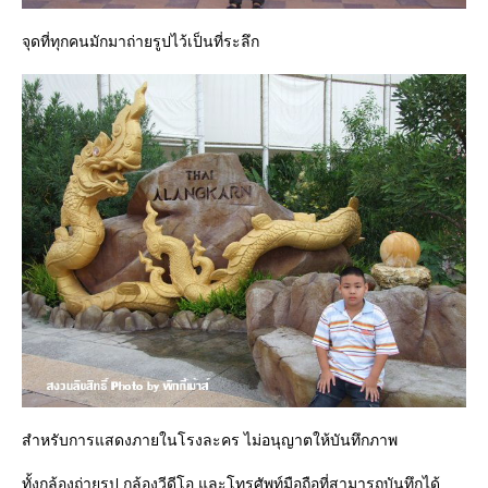
จุดที่ทุกคนมักมาถ่ายรูปไว้เป็นที่ระลึก
สำหรับการแสดงภายในโรงละคร ไม่อนุญาตให้บันทึกภาพ
ทั้งกล้องถ่ายรูป กล้องวีดีโอ และโทรศัพท์มือถือที่สามารถบันทึกได้