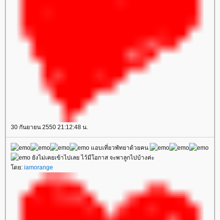
30 กันยายน 2550 21:12:48 น.
แอบเที่ยวพัทยาด้วยคน
ยังไม่เคยเข้าไปเลย ไว้มีโอกาส จะพาลูกไปบ้างค่ะ
โดย:
iamorange