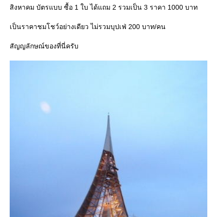
สิงหาคม บัตรแบบ ซื้อ 1 ใบ ได้แถม 2 รวมเป็น 3 ราคา 1000 บาท
เป็นราคาชมโชว์อย่างเดียว ไม่รวมบุปเฟ่ 200 บาท/คน
สัญญลักษณ์ของที่นี่ครับ