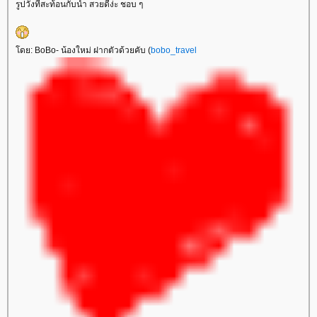
รูปวังที่สะท้อนกับน้ำ สวยดีง่ะ ชอบ ๆ
โดย: BoBo- น้องใหม่ ฝากตัวด้วยคับ (
bobo_travel