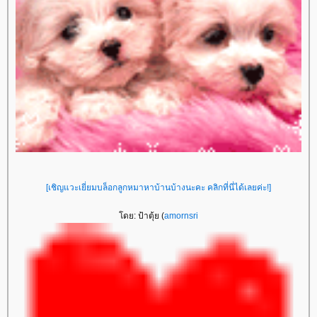
[เชิญแวะเยี่ยมบล็อกลูกหมาหาบ้านบ้างนะคะ คลิกที่นี่ได้เลยค่ะ!]
โดย: ป้าตุ้ย (
amornsri