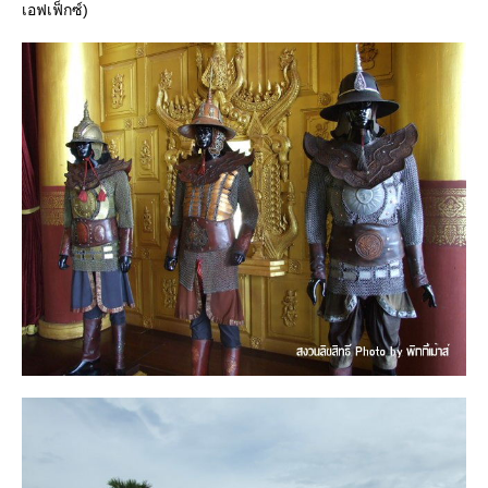
เอฟเฟ็กซ์)