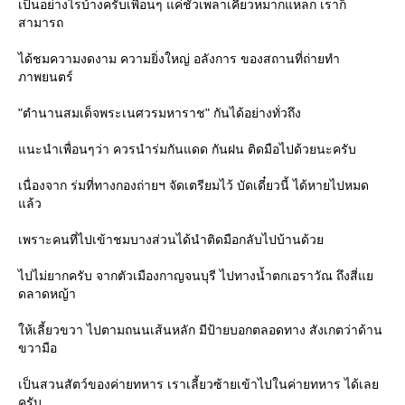
เป็นอย่างไรบ้างครับเพื่อนๆ แค่ชั่วเพลาเคี้ยวหมากแหลก เราก็
สามารถ
ได้ชมความงดงาม ความยิ่งใหญ่ อลังการ ของสถานที่ถ่ายทำ
ภาพยนตร์
"ตำนานสมเด็จพระเนศวรมหาราช" กันได้อย่างทั่วถึง
แนะนำเพื่อนๆว่า ควรนำร่มกันแดด กันฝน ติดมือไปด้วยนะครับ
เนื่องจาก ร่มที่ทางกองถ่ายฯ จัดเตรียมไว้ บัดเดี๋ยวนี้ ได้หายไปหมด
แล้ว
เพราะคนที่ไปเข้าชมบางส่วนได้นำติดมือกลับไปบ้านด้วย
ไปไม่ยากครับ จากตัวเมืองกาญจนบุรี ไปทางน้ำตกเอราวัณ ถึงสี่แย
ดลาดหญ้า
ให้เลี้ยวขวา ไปตามถนนเส้นหลัก มีป้ายบอกตลอดทาง สังเกตว่าด้าน
ขวามือ
เป็นสวนสัตว์ของค่ายทหาร เราเลี้ยวซ้ายเข้าไปในค่ายทหาร ได้เลย
ครับ