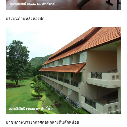
บริเวณด้านหลังห้องพัก
มาชมภาพบรรยากาศตอนกลางคืนสักหน่อย