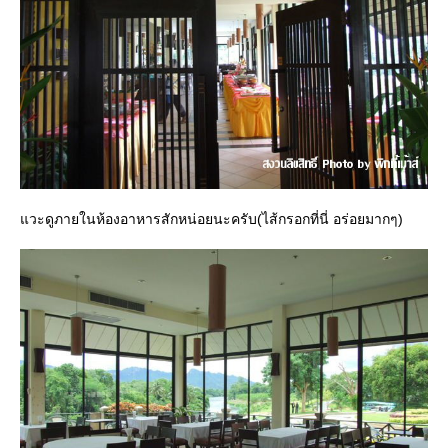
แวะดูภายในห้องอาหารสักหน่อยนะครับ(ไส้กรอกที่นี่ อร่อยมากๆ)