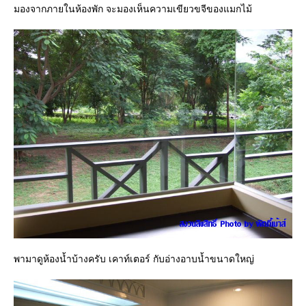
มองจากภายในห้องพัก จะมองเห็นความเขียวขจีของแมกไม้
พามาดูห้องน้ำบ้างครับ เคาท์เตอร์ กับอ่างอาบน้ำขนาดใหญ่