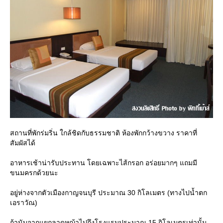
สถานที่พักร่มริ่น ใกล้ชิดกับธรรมชาติ ห้องพักกว้างขวาง ราคาที่
สัมผัสได้
อาหารเช้าน่ารับประทาน โดยเฉพาะไส้กรอก อร่อยมากๆ แถมมี
ขนมครกด้วยนะ
อยู่ห่างจากตัวเมืองกาญจนบุรี ประมาณ 30 กิโลเมตร (ทางไปน้ำตก
เอราวัณ)
ถ้านับจากแยกลาดหญ้าไปถึงโรงแรมประมาณ 15 กิโลเมตรเท่านั้น