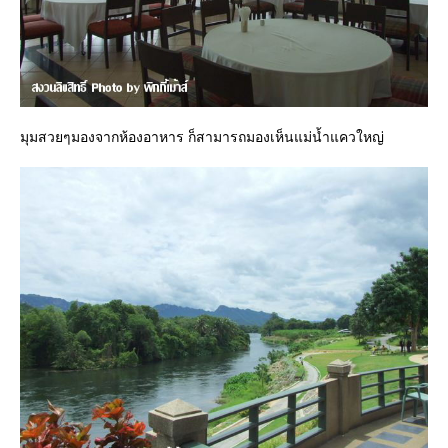
มุมสวยๆมองจากห้องอาหาร ก็สามารถมองเห็นแม่น้ำแควใหญ่