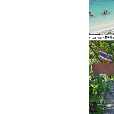
บนเกาะเฮมีที่พั