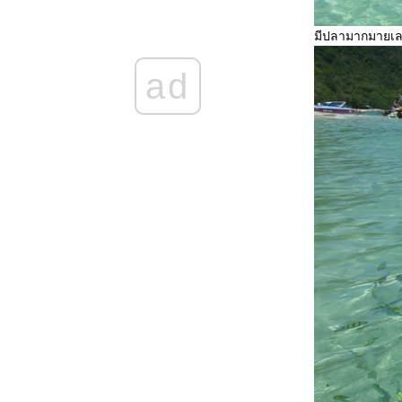
พาเที่ยวเมืองกาญจนบุรี (3)
พาเที่ยวเมืองกาญจนบุรี(2)
มีปลามากมายเล
พาเที่ยวเมืองกาญจนบุรี ทริปก่อนเปิดเทอม
Sandalay Resort
ad
พาเที่ยวเวียงกุมกาม เชียงใหม่
(Waiengkoomkam Chieng-Mai)
Alangkarn Pattaya Thailand
Sriracha Tiger Zoo Chonburi Thailand
พาไปเที่ยวสะพานข้ามแม่น้ำแคว
พาชมกองถ่ายตำนานสมเด็จพระนเรศวร
มหาราช
Review Aek-Pailin River Kwai Hotel
Review GreenLake Hotel Chiang Mai
้อนรอย พืชสวนโลก
พาชม วัดร่องขุ่น จังหวัดเชียงราย(Wat
Rongkhun Chiang Rai)
วัดหลวงพ่อพุทธโสธร ฉะเชิงเทรา ... อีกครั้ง
...กับมุมมองใหม่
The Million Years Stone Park & Pattaya
Crocodile Farm Thailand
วังน้ำเขียว และวัวกระทิงเขาแผงม้า
วัดโสธรวรารามวรวิหาร
Minisiam Pattaya