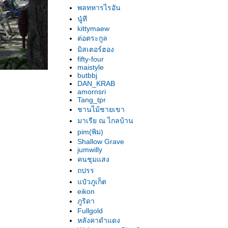
พลทหารไรอัน
นู๋ที
kittymaew
ต่อตระกูล
มิสเตอร์ฮอง
fifty-four
maistyle
butbbj
DAN_KRAB
amornsri
Tang_tpr
ชานไม้ชายเขา
มาเรีย ณ ไกลบ้าน
pim(พิม)
Shallow Grave
jumwilly
คนชุมแสง
ถปรร
ป๋วภูเก็ต
eikon
ภูริดา
Fullgold
หลังคาดำแดง