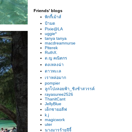
Friends' blogs
พิกกี้เม้าส์
ป้ามด
Pixie@LA
uggie*
tanya tanya
macdreamnurse
Piterek
RuthX.
ด.ญ คณิตกร
ตงเหลงฉ่า
ดาวทะเล
เราหล่อมาก
pompier
ลูกโป่งลอยฟ้า_ชิงช้าสวรรค์
rayasuree2526
ThanitCant
JellyBlue
เด็กชายอลีฟ
k.j
magicwork
uter
นางมารร้ายจีจี้