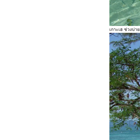
Siam Ocean World
Big Memory ความทรงจำ....นิทรรศการ
นหลวง
Phuket........ครั้งเดียวไม่เคยพอ
Phuket เกาะสวรรค์
เกาะเฮ ช่วงบ่าย
จากเชียงราย...สู่...บ้านถวา
อ่วเมืองเหนือ กับดอกไม้งาม ราชพฤกษ์ 2007
One Day on Coral Island Phuket 2007