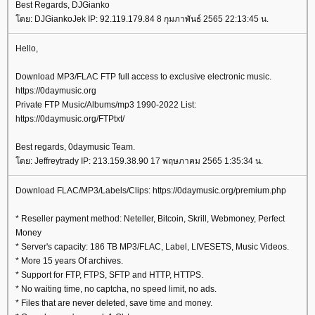
Best Regards, DJGianko
โดย: DJGiankoJek IP: 92.119.179.84 8 กุมภาพันธ์ 2565 22:13:45 น.
Hello,
Download MP3/FLAC FTP full access to exclusive electronic music.
https://0daymusic.org
Private FTP Music/Albums/mp3 1990-2022 List:
https://0daymusic.org/FTPtxt/
Best regards, 0daymusic Team.
โดย: Jeffreytrady IP: 213.159.38.90 17 พฤษภาคม 2565 1:35:34 น.
Download FLAC/MP3/Labels/Clips: https://0daymusic.org/premium.php
* Reseller payment method: Neteller, Bitcoin, Skrill, Webmoney, Perfect
Money
* Server's capacity: 186 TB MP3/FLAC, Label, LIVESETS, Music Videos.
* More 15 years Of archives.
* Support for FTP, FTPS, SFTP and HTTP, HTTPS.
* No waiting time, no captcha, no speed limit, no ads.
* Files that are never deleted, save time and money.