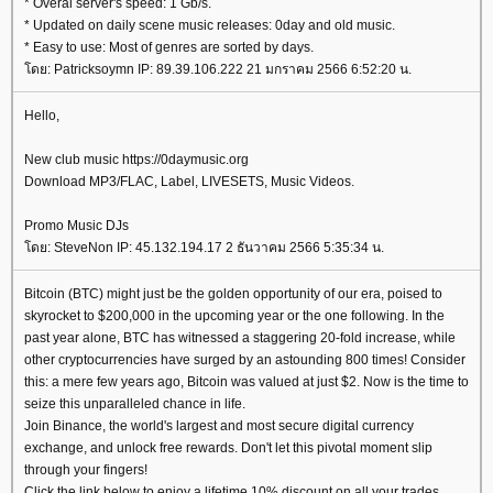
* Overal server's speed: 1 Gb/s.
* Updated on daily scene music releases: 0day and old music.
* Easy to use: Most of genres are sorted by days.
โดย: Patricksoymn IP: 89.39.106.222 21 มกราคม 2566 6:52:20 น.
Hello,
New club music https://0daymusic.org
Download MP3/FLAC, Label, LIVESETS, Music Videos.
Promo Music DJs
โดย: SteveNon IP: 45.132.194.17 2 ธันวาคม 2566 5:35:34 น.
Bitcoin (BTC) might just be the golden opportunity of our era, poised to
skyrocket to $200,000 in the upcoming year or the one following. In the
past year alone, BTC has witnessed a staggering 20-fold increase, while
other cryptocurrencies have surged by an astounding 800 times! Consider
this: a mere few years ago, Bitcoin was valued at just $2. Now is the time to
seize this unparalleled chance in life.
Join Binance, the world's largest and most secure digital currency
exchange, and unlock free rewards. Don't let this pivotal moment slip
through your fingers!
Click the link below to enjoy a lifetime 10% discount on all your trades.