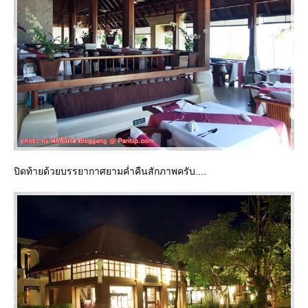
ปิดท้ายด้วยบรรยากาศยามค่ำคืนสักภาพครับ....