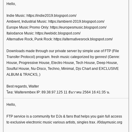
Hello,
Indie Music: https://indie2019.blogspot.com/
Ambient, Industrial Music: https://ambient-2019.blogspot.com/
Europe Music Promo Only: https://europesmusic.blogspot.com/
Italodance Music: https://webidc.blogspot.com/
Alternative Rock, Punk Rock: https://alternativesrock.blogspot.com/
Downloads made through our private server by simple use of FTP (File
Transfer Protocol) program. fresh music categorized by genres! (Genre:
House, Progressive House, Electro House, Tech House, Deep House,
Soulful House, Nu-Disco, Techno, Minimal, Djs Chart and EXCLUSIVE
ALBUM & TRACKS, )
Best regards, Walter
โดย: Walterembex IP: 89.38.97.125 11 ธันวาคม 2564 16:41:35 น.
Hello,
FTP service is a community for DJs & fans that helps you gain full access
to exclusive electronic music various artists, singles trax. //0daymusic.org