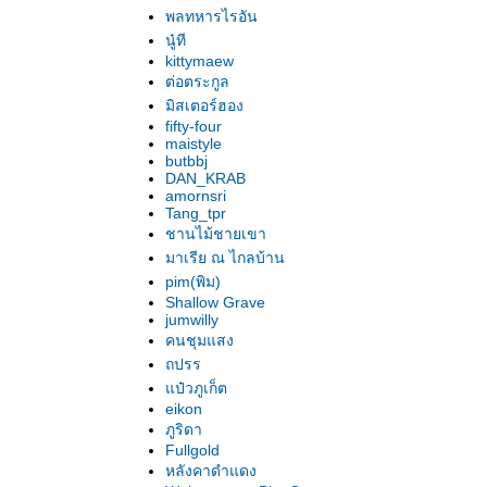
พลทหารไรอัน
นู๋ที
kittymaew
ต่อตระกูล
มิสเตอร์ฮอง
fifty-four
maistyle
butbbj
DAN_KRAB
amornsri
Tang_tpr
ชานไม้ชายเขา
มาเรีย ณ ไกลบ้าน
pim(พิม)
Shallow Grave
jumwilly
คนชุมแสง
ถปรร
ป๋วภูเก็ต
eikon
ภูริดา
Fullgold
หลังคาดำแดง