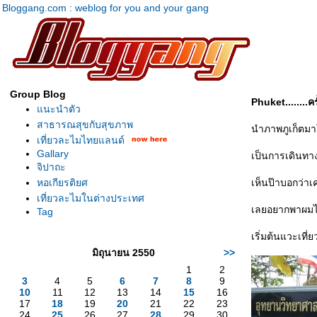
Bloggang.com : weblog for you and your gang
Group Blog
Phuket........ค
นะนำตัว
สาธารณสุขกับสุขภาพ
นำภาพภูเก็ตมาใ
เที่ยวละไมไทยแลนด์
Gallary
เป็นการเดินทา
จิปาถะ
หอเกียรติยศ
เห็นป๊าบอกว่าเ
เที่ยวละไมในต่างประเทศ
เลยอยากพาผมไปเ
Tag
เริ่มต้นแวะเที่ย
มิถุนายน 2550
>>
1
2
3
4
5
6
7
8
9
10
11
12
13
14
15
16
17
18
19
20
21
22
23
24
25
26
27
28
29
30