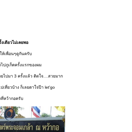
รั้งเดียวไม่เคยพอ
ห้เพื่อนๆดูกันครับ
งไปภูเก็ตครั้งแรกของผม
คยไปมา 3 ครั้งแล้ว ติดใจ....สวยมาก
ที่ยวบ้าง ก็เลยตาใจป๊า let'go
วที่หว้ากอครับ