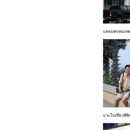
Siam Ocean World
Big Memory ความทรงจำ....นิทรรศการ
นหลวง
Phuket........ครั้งเดียวไม่เคยพอ
Phuket เกาะสวรรค์
หลมพรหมเทพช่
จากเชียงราย...สู่...บ้านถวา
อ่วเมืองเหนือ กับดอกไม้งาม ราชพฤกษ์ 2007
One Day on Coral Island Phuket 2007
วะไปเที่ยวพิพ