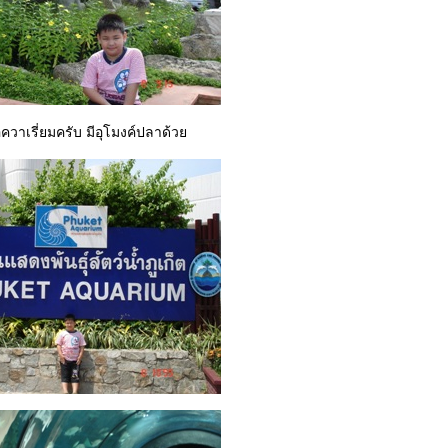
็ตอควาเรี่ยมครับ มีอุโมงค์ปลาด้ว