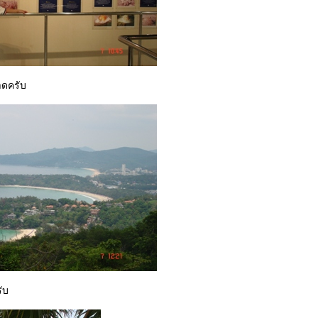
าดครับ
รับ