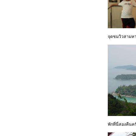
จุดชมวิวสามห
พักที่นี่สองคืนค