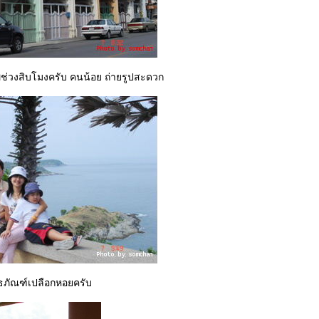
วงสิบโมงครับ คนน้อย ถ่ายรูปสะดวก
ิธภัณฑ์เปลือกหอยครับ