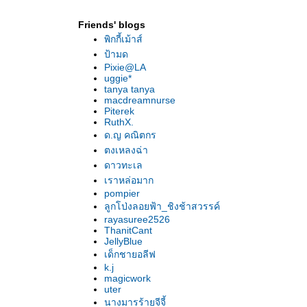
Friends' blogs
พิกกี้เม้าส์
ป้ามด
Pixie@LA
uggie*
tanya tanya
macdreamnurse
Piterek
RuthX.
ด.ญ คณิตกร
ตงเหลงฉ่า
ดาวทะเล
เราหล่อมาก
pompier
ลูกโป่งลอยฟ้า_ชิงช้าสวรรค์
rayasuree2526
ThanitCant
JellyBlue
เด็กชายอลีฟ
k.j
magicwork
uter
นางมารร้ายจีจี้