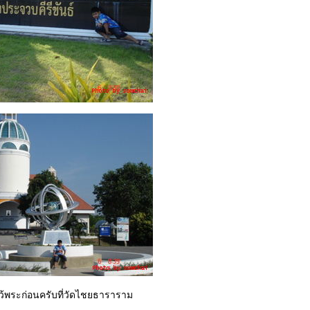
หว้พระก่อนครับที่วัดไชยธาราราม