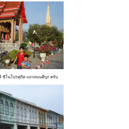
์ ชิโนโปรตุกิส แถวถนนดีบุก ครับ