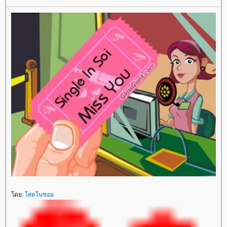
โดย:
โสดในซอย