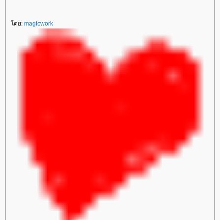
โดย:
magicwork