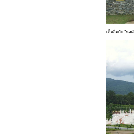
เต็มอิ่มกับ "ห