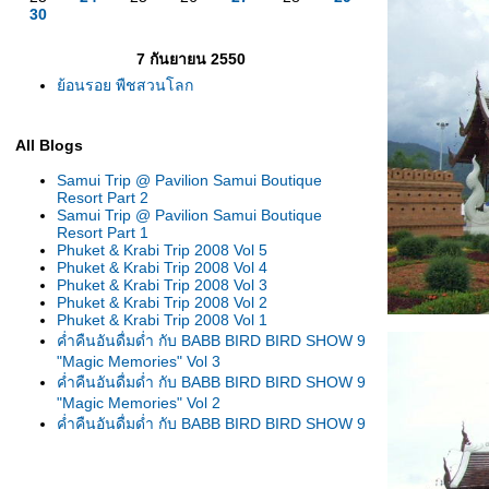
30
7 กันยายน 2550
้อนรอย พืชสวนโลก
All Blogs
Samui Trip @ Pavilion Samui Boutique
Resort Part 2
Samui Trip @ Pavilion Samui Boutique
Resort Part 1
Phuket & Krabi Trip 2008 Vol 5
Phuket & Krabi Trip 2008 Vol 4
Phuket & Krabi Trip 2008 Vol 3
Phuket & Krabi Trip 2008 Vol 2
Phuket & Krabi Trip 2008 Vol 1
ค่ำคืนอันดื่มด่ำ กับ BABB BIRD BIRD SHOW 9
"Magic Memories" Vol 3
ค่ำคืนอันดื่มด่ำ กับ BABB BIRD BIRD SHOW 9
"Magic Memories" Vol 2
ค่ำคืนอันดื่มด่ำ กับ BABB BIRD BIRD SHOW 9
"Magic Memories" Vol 1
One Day in BANG PA-IN Palace
Review Holiday Inn Chieng-Mai