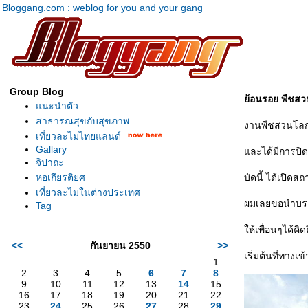
Bloggang.com : weblog for you and your gang
Group Blog
้อนรอย พืชส
นะนำตัว
สาธารณสุขกับสุขภาพ
งานพืชสวนโลก ได
เที่ยวละไมไทยแลนด์
Gallary
ละได้มีการปิดป
จิปาถะ
หอเกียรติยศ
บัดนี้ ได้เปิด
เที่ยวละไมในต่างประเทศ
ผมเลยขอนำบรร
Tag
ห้เพื่อนๆได้คิ
<<
กันยายน 2550
>>
เริ่มต้นที่ทางเ
1
2
3
4
5
6
7
8
9
10
11
12
13
14
15
16
17
18
19
20
21
22
23
24
25
26
27
28
29