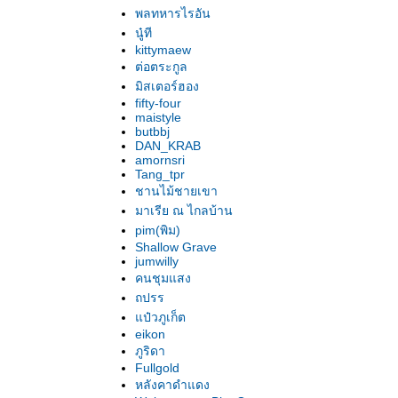
พลทหารไรอัน
นู๋ที
kittymaew
ต่อตระกูล
มิสเตอร์ฮอง
fifty-four
maistyle
butbbj
DAN_KRAB
amornsri
Tang_tpr
ชานไม้ชายเขา
มาเรีย ณ ไกลบ้าน
pim(พิม)
Shallow Grave
jumwilly
คนชุมแสง
ถปรร
ป๋วภูเก็ต
eikon
ภูริดา
Fullgold
หลังคาดำแดง