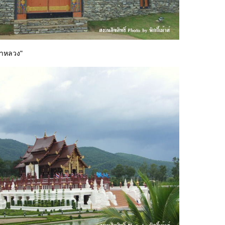
อคำหลวง"