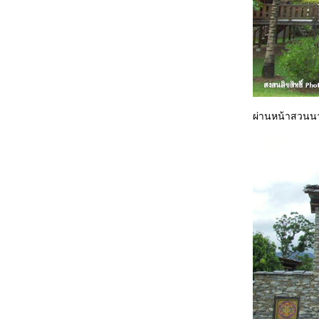
Minisiam Pattaya
Siam Ocean World
Big Memory ความทรงจำ....นิทรรศการ
นหลวง
Phuket........ครั้งเดียวไม่เคยพอ
Phuket เกาะสวรรค์
จากเชียงราย...สู่...บ้านถวา
อ่วเมืองเหนือ กับดอกไม้งาม ราชพฤกษ์ 2007
ผ่านหน้าสวนนาน
One Day on Coral Island Phuket 2007