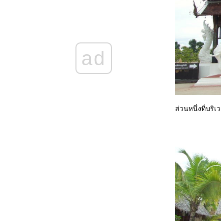
พาชมขบวนแห่งานนมัสการหลวงพ่อพุทธโสธร
พาเที่ยวเมืองกาญจนบุรี (3)
พาเที่ยวเมืองกาญจนบุรี(2)
พาเที่ยวเมืองกาญจนบุรี ทริปก่อนเปิดเทอม
Sandalay Resort
ad
พาเที่ยวเวียงกุมกาม เชียงใหม่
(Waiengkoomkam Chieng-Mai)
Alangkarn Pattaya Thailand
Sriracha Tiger Zoo Chonburi Thailand
พาไปเที่ยวสะพานข้ามแม่น้ำแคว
พาชมกองถ่ายตำนานสมเด็จพระนเรศวร
ส่วนหนึ่งที่บริ
มหาราช
Review Aek-Pailin River Kwai Hotel
Review GreenLake Hotel Chiang Mai
้อนรอย พืชสวนโลก
พาชม วัดร่องขุ่น จังหวัดเชียงราย(Wat
Rongkhun Chiang Rai)
วัดหลวงพ่อพุทธโสธร ฉะเชิงเทรา ... อีกครั้ง
...กับมุมมองใหม่
The Million Years Stone Park & Pattaya
Crocodile Farm Thailand
วังน้ำเขียว และวัวกระทิงเขาแผงม้า
วัดโสธรวรารามวรวิหาร