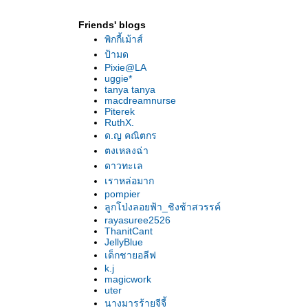
Friends' blogs
พิกกี้เม้าส์
ป้ามด
Pixie@LA
uggie*
tanya tanya
macdreamnurse
Piterek
RuthX.
ด.ญ คณิตกร
ตงเหลงฉ่า
ดาวทะเล
เราหล่อมาก
pompier
ลูกโป่งลอยฟ้า_ชิงช้าสวรรค์
rayasuree2526
ThanitCant
JellyBlue
เด็กชายอลีฟ
k.j
magicwork
uter
นางมารร้ายจีจี้