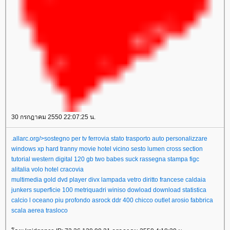
30 กรกฎาคม 2550 22:07:25 น.
.allarc.org/>sostegno per tv
ferrovia stato trasporto auto
personalizzare
windows xp
hard tranny movie
hotel vicino sesto
lumen cross section
tutorial
western digital 120 gb
two babes suck
rassegna stampa figc
alitalia volo hotel cracovia
multimedia gold dvd player divx
lampada vetro
diritto francese
caldaia
junkers superficie 100 metriquadri
winiso dowload
download statistica
calcio
l oceano piu profondo
asrock ddr 400
chicco outlet arosio
fabbrica
scala aerea trasloco