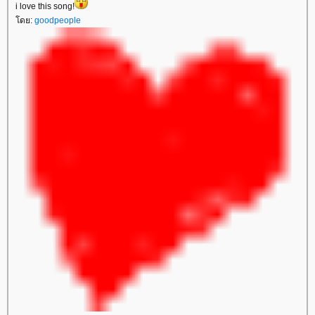
i love this song!
ดย:
goodpeople