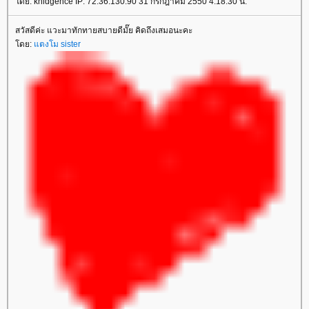
ดย: knidgence IP: 72.36.130.90 31 กรกฎาคม 2550 4:18:30 น.
สวัสดีค่ะ แวะมาทักทายสบายดีมั๊ย คิดถึงเสมอนะคะ
ดย:
ตงโม sister