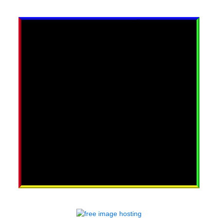
อันดินแดน ลึกลับ แห่งน้ำตา
ช่จะหา ใครมา เข้าใจได้
ครไม่อยู่ คงไม่รู้ ไม่เข้าใจ
ไยน้ำตา จึงหลั่งไหล ทำไมกัน
มีน้ำตา สะท้อน ความโศกเศร้า
มีน้ำตา ยามเรา นั้นสุขสันต์
เจ้าน้ำตา หลั่งมา จากไหนกัน
จากดวงตา คู่นั้น หรือหัวใจ
นบางครา น้ำตา ไม่ต้องการ
อ้อมกอดอุ่น มาปลอบกัน ยามรินไหล
น้ำตาต้องการน้ำตา...มาปลอบใจ
ตามประสาคนที่เข้าใจ
...หัวอกเดียวกัน...
น้ำตาต้องการน้ำตา...มาปลอบใจ
ที่รู้สึกรู้สาได้
...เช่นเดียวกัน...