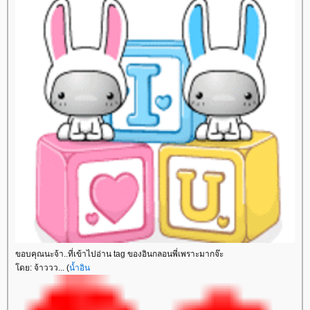
ขอบคุณนะจ้า..ที่เข้าไปอ่าน tag ของอินกลอนพี่เพราะมากจ๊ะ
ดย: จ้าววว... (
น้ำอิน