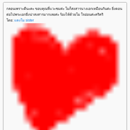
กลอนเพราะดีนะคะ ขอบคุณที่แวะชมค่ะ โมก็สงสารนางเอกเหมือนกันค่ะ ยิ่งตอน
ต่อไปพระเอกยิ่งน่าสงสารมากเลยค่ะ ร้องไห้ด้วยโม ใจอ่อนค่ะคริคริ
ดย:
ตงโม sister