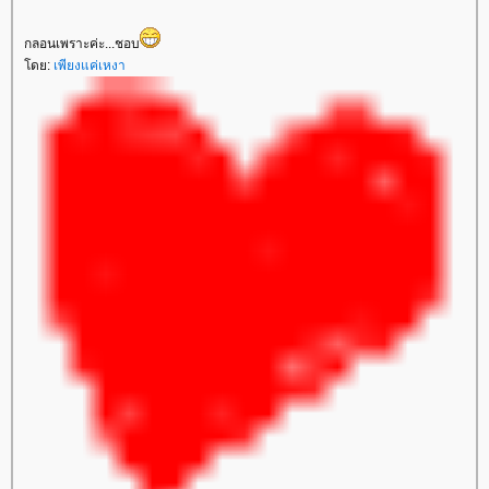
กลอนเพราะค่ะ...ชอบ
ดย:
เพียงแค่เหงา