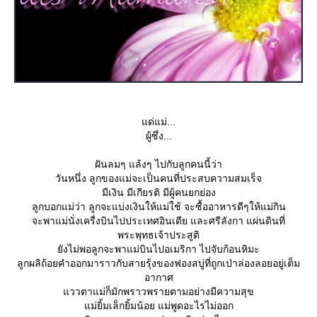
ด่แม่...
ผู้ซึ่ง...
ฝันลมๆ แล้งๆ ไปกับลูกคนนี้ว่า
วันหนึ่ง ลูกของแม่จะเป็นคนที่ประสบความสมเร็จ
มีเงิน มีเกียรติ มีผู้คนยกย่อง
ลูกบอกแม่ว่า ลูกจะแบ่งเงินให้แม่ใช้ จะซื้ออาหารดีๆให้แม่กิน
จะพาแม่นั่งเครื่งบินไปประเทศอินเดีย และศรีลังกา แผ่นดินที่
พระพุทธเจ้าประสูติ
ังไม่พอลูกจะพาแม่บินไปอเมริกา ไปจับก้อนหิมะ
ลูกผลิถ้อยคำออกมาราวกับสายรุ้งของฟองสบู่ที่ถูกเป่าล่องลอยอยู่เต็ม
อากาศ
ววตาแม่ก็มักพราวพรายตามอย่างมีความสุข
ม่ยิ้มเล็กยิ้มน้อย แม่พูดอะไรไม่ออก