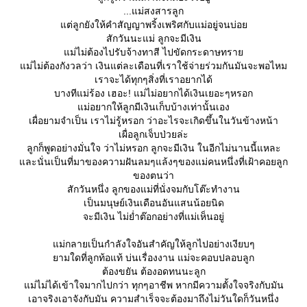
...แม่สงสารลูก
ต่ลูกยังให้คำสัญญาพริ้งเพริศกับแม่อยู่จนบ่อ
สักวันนะแม่ ลูกจะมีเงิน
ม่ไม่ต้องไปรับจ้างทาสี ไปขัดกระดาษทรา
ม่ไม่ต้องกังวลว่า เงินแต่ละเดือนที่เราใช้จ่ายร่วมกันมันจะพอไหม
เราจะได้ทุกๆสิ่งที่เราอยากได้
บางทีแม่ร้อง เฮอะ! แม่ไม่อยากได้เงินเยอะๆหรอก
ม่อยากให้ลูกมีเงินเก็บบ้างเท่านั้นเอง
เผื่อยามจำเป็น เราไม่รู้หรอก ว่าอะไรจะเกิดขึ้นในวันข้างหน้า
เผื่อลูกเจ็บป่วยล่ะ
ลูกก็พูดอย่างมั่นใจ ว่าไม่หรอก ลูกจะมีเงิน ในอีกไม่นานนี้แหละ
ละนั่นเป็นที่มาของความฝันลมๆแล้งๆของแม่คนหนึ่งที่เฝ้าคอยลูก
ของตนว่า
สักวันหนึ่ง ลูกของแม่ที่นั่งจมกับโต๊ะทำงาน
เป็นมนุษย์เงินเดือนอันแสนน้อยนิด
จะมีเงิน ไม่ย่ำต๊อกอย่างที่แม่เห็นอยู่
ม่กลายเป็นกำลังใจอันสำคัญให้ลูกไปอย่างเงียบๆ
ามใดที่ลูกท้อแท้ บ่นเรื่องงาน แม่จะคอบปลอบลูก
ต้องขยัน ต้องอดทนนะลูก
ม่ไม่ได้เข้าใจมากไปกว่า ทุกๆอาชีพ หากมีความตั้งใจจริงกับมัน
เอาจริงเอาจังกับมัน ความสำเร็จจะต้องมาถึงไม่วันใดก็วันหนึ่ง