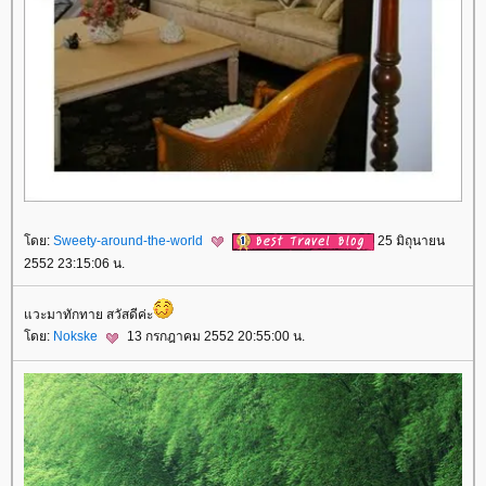
ดย:
Sweety-around-the-world
25 มิถุนายน
2552 23:15:06 น.
วะมาทักทาย สวัสดีค่ะ
ดย:
Nokske
13 กรกฎาคม 2552 20:55:00 น.