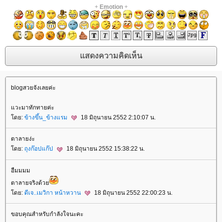
+
Emotion
+
blogสวยจังเลยค่ะ
วะมาทักทายค่ะ
ดย:
ข้างขึ้น_ข้างแรม
18 มิถุนายน 2552 2:10:07 น.
ตาลายง่ะ
ดย:
ถุงก๊อปแก๊ป
18 มิถุนายน 2552 15:38:22 น.
อืมมมม
ตาลายจริงด้ว
ดย:
ดีเจ..เมวิกา หน้าหวาน
18 มิถุนายน 2552 22:00:23 น.
ขอบคุณสำหรับกำลังใจนะคะ