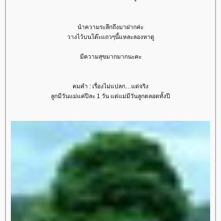
นำความระลึกถึงมาฝากค่ะ
วางไว้บนโต๊ะแถวๆนี้แหละลองหาดู
มีความสุขมากมากนะคะ
คมคำ : เรื่องไม่แปลก…แต่จริง
ลูกมีวันแม่แค่ปีละ 1 วัน แต่แม่มีวันลูกตลอดทั้งปี