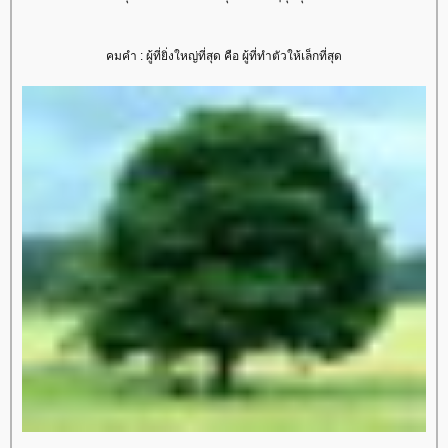
คมคำ : ผู้ที่ยิ่งใหญ่ที่สุด คือ ผู้ที่ทำตัวให้เล็กที่สุด