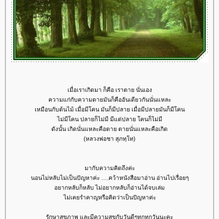
เมื่อเราเกิดมา ก็คือ เราตาย นั่นเอง
ความแก่กับความตายมันก็คืออันเดียวกันนั่นแหละ
เหมือนกับต้นไม้ เมื่อมีโคน มันก็มีปลาย เมื่อมีปลายมันก็มีโคน
ไม่มีโคน ปลายก็ไม่มี มีแต่ปลาย โคนก็ไม่มี
ดังนั้น เกิดนั่นแหละคือตาย ตายนั่นแหละคือเกิด
(หลวงพ่อชา สุภทฺโท)
มากับความคิดถึงค่ะ
นอนไม่หลับไม่เป็นปัญหาค่ะ ….คว้าหนังสือมาอ่าน อ่านไปเรื่อยๆ
อยากหลับก็หลับ ไม่อยากหลับก็อ่านได้จบเล่ม
ไม่เคยรำคาญหรือคิดว่าเป็นปัญหาค่ะ
รักษาสุขภาพ และมีความสุขกับวันดีๆทุกทุกวันนะคะ