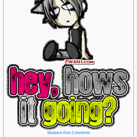
Myspace Emo Comments