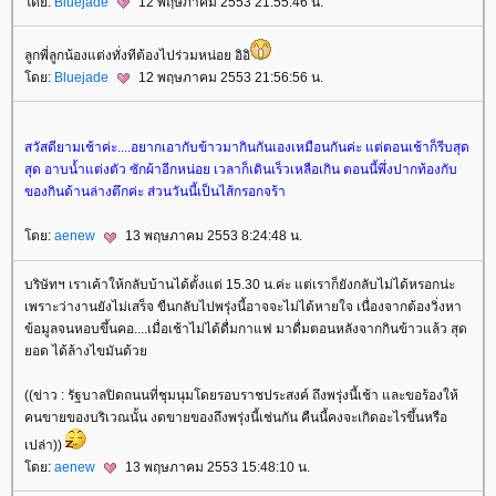
ดย:
Bluejade
12 พฤษภาคม 2553 21:55:46 น.
ลูกพี่ลูกน้องแต่งทั่งทีต้องไปร่วมหน่อย อิอิ
ดย:
Bluejade
12 พฤษภาคม 2553 21:56:56 น.
สวัสดียามเช้าค่ะ....อยากเอากับข้าวมากินกันเองเหมือนกันค่ะ แต่ตอนเช้าก็รีบสุด
สุด อาบน้ำแต่งตัว ซักผ้าอีกหน่อย เวลาก็เดินเร็วเหลือเกิน ตอนนี้พึ่งปากท้องกับ
ของกินด้านล่างตึกค่ะ ส่วนวันนี้เป็นไส้กรอกจร้า
ดย:
aenew
13 พฤษภาคม 2553 8:24:48 น.
บริษัทฯ เราเค้าให้กลับบ้านได้ตั้งแต่ 15.30 น.ค่ะ แต่เราก็ยังกลับไม่ได้หรอกน่ะ
เพราะว่างานยังไม่เสร็จ ขืนกลับไปพรุ่งนี้อาจจะไม่ได้หายใจ เนื่องจากต้องวิ่งหา
ข้อมูลจนหอบขึ้นคอ....เมื่อเช้าไม่ได้ดื่มกาแฟ มาดื่มตอนหลังจากกินข้าวแล้ว สุด
อด ได้ล้างไขมันด้ว
((ข่าว : รัฐบาลปิดถนนที่ชุมนุมโดยรอบราชประสงค์ ถึงพรุ่งนี้เช้า และขอร้องให้
คนขายของบริเวณนั้น งดขายของถึงพรุ่งนี้เช่นกัน คืนนี้คงจะเกิดอะไรขึ้นหรือ
เปล่า))
ดย:
aenew
13 พฤษภาคม 2553 15:48:10 น.