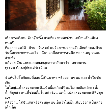
เสียงกระดิ่งลม ดังกรุ๊งกริ๊ง ยามที่แรงลมพัดผ่าน เหมือนเป็นเสียง
ดนตรี
ที่คอยกล่อมให้...บ้าน...รื่นรมย์ แม่ร้องถามจากครัวเล็กเล็กของบ้าน...
วันนี้ลูกอยากทานอะไร...ฉันบอกชื่ออาหารเหนือ หลายเมนู จนแม่
ส่ายหัว
ล้วส่งเสียงแบบแอบหยอกลูกสาวกลับมาว่า...อยากทาน
ทุกเมนู ต้องอยู่กับแม่ซักเดือน...
ฉันหันไปยิ้มกับแม่ที่ตอนนี้เดินมาหา พร้อมจานขนม และน้ำในขัน
เงิน
บใหญ่...น้ำลอยดอกมะลิ...ฉันยิ้มแก้มปริ แม่ไม่เคยลืมแม้กระทั่ง
น้ำที่ลูกสาวคนนี้ชอบดื่มในหน้าร้อน แค่น้ำเปล่าลอยดอกมะลิที่ปลูก
เอง
หลังบ้าน ใส่ขันเงินหรือสะหลุง แช่เย็นไว้ให้เย็นเฉียบยิ่งถ้าเป็นสมั
เด็กเด็ก