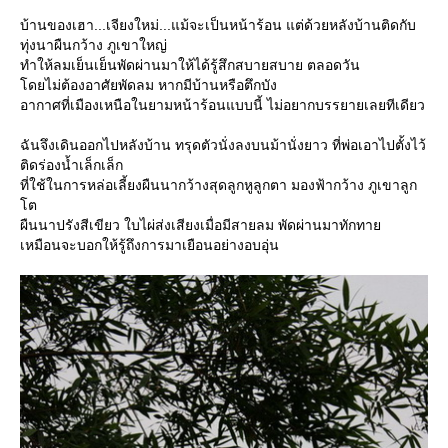
บ้านของเฮา...เจียงใหม่...แม้จะเป็นหน้าร้อน แต่ด้วยหลังบ้านติดกับ
ทุ่งนาผืนกว้าง ภูเขาใหญ่
ทำให้ลมเย็นเย็นพัดผ่านมาให้ได้รู้สึกสบายสบาย ตลอดวัน
ดยไม่ต้องอาศัยพัดลม หากมีบ้านหรือตึกบัง
อากาศที่เมืองเหนือในยามหน้าร้อนแบบนี้ ไม่อยากบรรยายเลยทีเดียว
ฉันจึงเดินออกไปหลังบ้าน ทรุดตัวนั่งลงบนม้านั่งยาว ที่พ่อเอาไปตั้งไว้
ติดร่องน้ำเล็กเล็ก
ที่ใช้ในการหล่อเลี้ยงผืนนากว้างสุดลูกหูลูกตา มองฟ้ากว้าง ภูเขาลูก
ต
ผืนนาปรังสีเขียว ใบไผ่ส่งเสียงเมื่อมีสายลม พัดผ่านมาทักทา
เหมือนจะบอกให้รู้ถึงการมาเยือนอย่างอบอุ่น