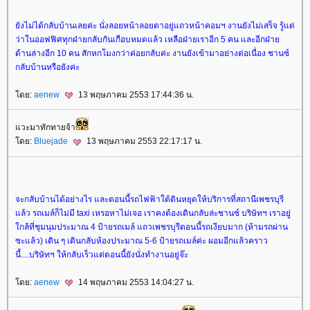
ังไม่ได้กลับบ้านเลยค่ะ นั่งลอยหน้าลอยตาอยู่แถวหน้าคอมฯ งานยังไม่เสร็จ รู้แต่
ว่าในออฟฟิศทุกฝ่ายกลับกันเกือบหมดแล้ว เหลือฝ่ายเราอีก 5 คน และอีกฝ่า
ด้านล่างอีก 10 คน สักหกโมงกว่าค่อยกลับค่ะ งานยังเข้ามาอย่างต่อเนื่อง ชานซ์
กลับบ้านหรือยังค่ะ
ดย:
aenew
13 พฤษภาคม 2553 17:44:36 น.
วะมาทักทายจ้า
ดย:
Bluejade
13 พฤษภาคม 2553 22:17:17 น.
จะกลับบ้านได้อย่างไร และตอนนี้รถไฟฟ้าใต้ดินหยุดให้บริการที่สถานีเพชรบุรี
ล้ว รถเมล์ก็ไม่มี taxi เหรอหาไม่เจอ เราคงต้องเดินกลับล่ะชานซ์ บริษัทฯ เราอยู่
กล้ที่ชุมนุมประมาณ 4 ป้ายรถเมล์ แถวเพชรบุรีตอนนี้รถเงียบมาก (ห้ามรถผ่าน
ซะแล้ว) เดิน ๆ เดินกลับห้องประมาณ 5-6 ป้ายรถเมล์ค่ะ ผอมอีกแล้วคราว
นี้....บริษัทฯ ให้กลับเร็วแต่ตอนนี้ยังนั่งทำงานอยู่จ๊ะ
ดย:
aenew
14 พฤษภาคม 2553 14:04:27 น.