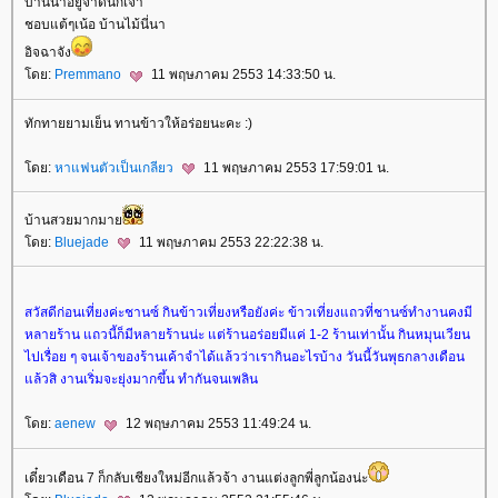
บ้านน่าอยู่จ๊าดนักเจ้า
ชอบแต้ๆเน้อ บ้านไม้นี่นา
อิจฉาจัง
ดย:
Premmano
11 พฤษภาคม 2553 14:33:50 น.
ทักทายยามเย็น ทานข้าวให้อร่อยนะคะ :)
ดย:
หาแฟนตัวเป็นเกลียว
11 พฤษภาคม 2553 17:59:01 น.
บ้านสวยมากมา
ดย:
Bluejade
11 พฤษภาคม 2553 22:22:38 น.
สวัสดีก่อนเที่ยงค่ะชานซ์ กินข้าวเที่ยงหรือยังค่ะ ข้าวเที่ยงแถวที่ชานซ์ทำงานคงมี
หลายร้าน แถวนี้ก็มีหลายร้านน่ะ แต่ร้านอร่อยมีแค่ 1-2 ร้านเท่านั้น กินหมุนเวียน
ไปเรื่อย ๆ จนเจ้าของร้านเค้าจำได้แล้วว่าเรากินอะไรบ้าง วันนี้วันพุธกลางเดือน
ล้วสิ งานเริ่มจะยุ่งมากขึ้น ทำกันจนเพลิน
ดย:
aenew
12 พฤษภาคม 2553 11:49:24 น.
เดี๋ยวเดือน 7 ก็กลับเชียงใหม่อีกแล้วจ้า งานแต่งลูกพี่ลูกน้องน่ะ