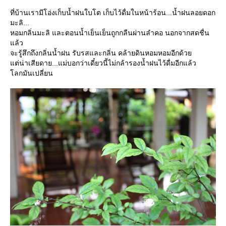
ที่บ้านเรามีโอ่งเก็บน้ำฝนใบโต เก็บไว้ดื่มในหน้าร้อน...น้ำฝนลอยดอก
มะลิ...
หอมกลิ่นมะลิ และตอนน้ำเย็นเย็นถูกกลืนผ่านลำคอ นอกจากสดชื่น
ล้ว
จะรู้สึกถึงกลิ่นน้ำฝน รับรสและกลิ่น คล้ายดินหอมหอมอีกด้ว
ต่น่าเสียดาย...แม่บอกว่าเดี๋ยวนี้ไม่กล้ารองน้ำฝนไว้ดื่มอีกแล้ว
ลกมันเปลี่ยน