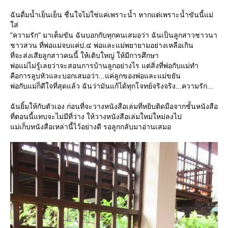
ฉันดื่มน้ำเย็นเย็น ชื่นใจไม่ใช่แค่เพราะน้ำ หากแต่เพราะน้ำขันนี้แม่
ส่
"ความรัก" มาเต็มขัน ฉันบอกกับทุกคนเสมอว่า ฉันเป็นลูกสาวชาวนา
ชาวสวน ที่พ่อแม่จบแค่ป.๔ พ่อและแม่พยายามอย่างเหลือเกิน
ที่จะส่งเสียลูกสาวคนนี้ ให้เติบใหญ่ ให้มีการศึกษา
พ่อแม่ไม่รู้เลยว่าจะสอนการบ้านลูกอย่างไร แต่สิ่งที่พ่อกับแม่ทำ
คือการลูบหัวและบอกเสมอว่า...แค่ลูกของพ่อและแม่ขยัน
พ่อกับแม่ก็ดีใจที่สุดแล้ว ฉันว่ามันแก้ได้ทุกโจทย์จริงจริง...ความรัก...
ฉันยิ้มให้กับตัวเอง ก่อนที่จะวางหนังสือเล่มที่หยิบติดมือจากชั้นหนังสือ
ที่ตอนนี้แทบจะไม่มีที่ว่าง ให้วางหนังสือเล่มใหม่ใหม่ลงไป
ม่เก็บหนังสือเหล่านี้ไว้อย่างดี รอลูกกลับมาอ่านเสมอ