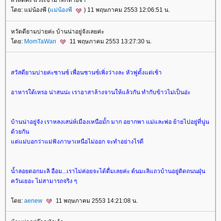
สวัสดีค่ะ แวะเข้ามาทักทายจ้า
ดย: แม่น้องพี (
ม่น้องพี
) 11 พฤษภาคม 2553 12:06:51 น.
หวัดดียามบ่ายค่ะ บ้านน่าอยู่จังเลยค่ะ
ดย:
MomTaWan
11 พฤษภาคม 2553 13:27:30 น.
สวัสดียามบ่ายค่ะชานซ์ เพื่อนชานซ์เพิ่งว่างละ หัวฟูตั้งแต่เช้า
อาหารใต้เหรอ น่าสนน่ะ เราอาสาล้างจานให้แล้วกัน ทำกับข้าวไม่เป็นอ่ะ
บ้านน่าอยู่จัง เราหลงเสน่ห์เมืองเหนือมั้ก มาก อยากพา แม่และพ่อ ย้ายไปอยู่ที่นู่น
ด้วยกัน
ต่แม่บอกว่าแม่ฟังภาษาเหนือไม่ออก จะทำอย่างไรดี
น้ำลอยดอกมะลิ อือม...เราไม่ค่อยจะได้ดื่มเลยค่ะ ต้นมะลิแถวบ้านอยู่ติดถนนฝุ่น
ควันเยอะ ไม่สามารถจริง ๆ
ดย:
aenew
11 พฤษภาคม 2553 14:21:08 น.