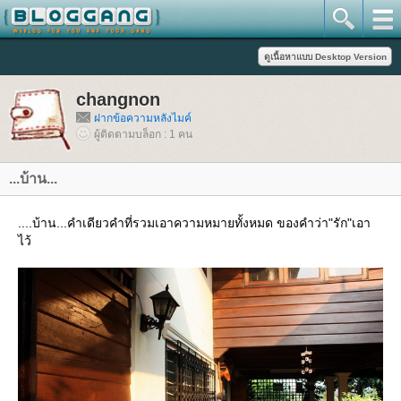
changnon
ฝากข้อความหลังไมค์
ผู้ติดตามบล็อก : 1 คน
...บ้าน...
....บ้าน...คำเดียวคำที่รวมเอาความหมายทั้งหมด ของคำว่า"รัก"เอา
ไว้