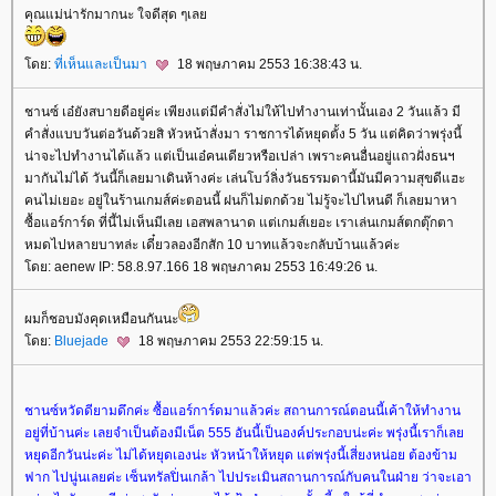
คุณแม่น่ารักมากนะ ใจดีสุด ๆเล
ดย:
ที่เห็นและเป็นมา
18 พฤษภาคม 2553 16:38:43 น.
ชานซ์ เอ๋ยังสบายดีอยู่ค่ะ เพียงแต่มีคำสั่งไม่ให้ไปทำงานเท่านั้นเอง 2 วันแล้ว มี
คำสั่งแบบวันต่อวันด้วยสิ หัวหน้าสั่งมา ราชการได้หยุดตั้ง 5 วัน แต่คิดว่าพรุ่งนี้
น่าจะไปทำงานได้แล้ว แต่เป็นเอ๋คนเดียวหรือเปล่า เพราะคนอื่นอยู่แถวฝั่งธนฯ
มากันไม่ได้ วันนี้ก็เลยมาเดินห้างค่ะ เล่นโบว์ลิ่งวันธรรมดานี้มันมีความสุขดีแฮะ
คนไม่เยอะ อยู่ในร้านเกมส์ค่ะตอนนี้ ฝนก็ไม่ตกด้วย ไม่รู้จะไปไหนดี ก็เลยมาหา
ซื้อแอร์การ์ด ที่นี้ไม่เห็นมีเลย เอสพลานาด แต่เกมส์เยอะ เราเล่นเกมส์ตกตุ๊กตา
หมดไปหลายบาทล่ะ เดี๋ยวลองอีกสัก 10 บาทแล้วจะกลับบ้านแล้วค่ะ
ดย: aenew IP: 58.8.97.166 18 พฤษภาคม 2553 16:49:26 น.
ผมก็ชอบมังคุดเหมือนกันนะ
ดย:
Bluejade
18 พฤษภาคม 2553 22:59:15 น.
ชานซ์หวัดดียามดึกค่ะ ซื้อแอร์การ์ดมาแล้วค่ะ สถานการณ์ตอนนี้เค้าให้ทำงาน
อยู่ที่บ้านค่ะ เลยจำเป็นต้องมีเน็ต 555 อันนี้เป็นองค์ประกอบน่ะค่ะ พรุ่งนี้เราก็เล
หยุดอีกวันน่ะค่ะ ไม่ได้หยุดเองน่ะ หัวหน้าให้หยุด แต่พรุ่งนี้เสี่ยงหน่อย ต้องข้าม
ฟาก ไปนู่นเลยค่ะ เซ็นทรัลปิ่นเกล้า ไปประเมินสถานการณ์กับคนในฝ่าย ว่าจะเอา