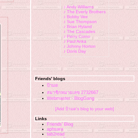
♪ Andy Williams
♪ The Everly Brothers
♪ Bobby Vee
♪ Sue Thompson
♪ Brian Hyland
♪ The Cascades
♪ Perry Como
♪ Paul Anka
♪ Johnny Horton
♪ Doris Day
Friends' blogs
ป้ามด
สมาชิกหมายเลข 2732667
Webmaster - BlogGang
[Add ป้ามด's blog to your web]
Links
Friends' Blog
aphsara
tab2read