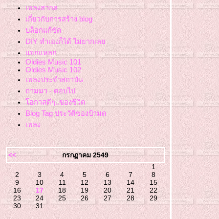
เพลงสากล
เกี่ยวกับการสร้าง blog
บล็อกแก้ขัด
DIY ทำเองก็ได้ ไม่ยากเล
จกแหลก
Oldies Music 101
Oldies Music 102
เพลงประจำสถาบัน
ถามมา - ตอบไป
อกาสดีๆ..ของชีวิต
Blog Tag ประวัติของป้ามด
เพลง
<<
กรกฏาคม 2549
1
2
3
4
5
6
7
8
9
10
11
12
13
14
15
16
17
18
19
20
21
22
23
24
25
26
27
28
29
30
31